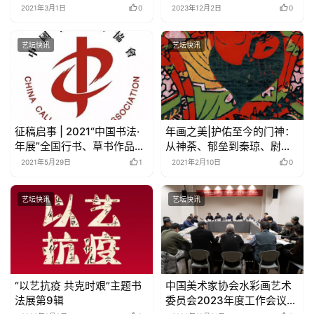
2021年3月1日
0
2023年12月2日
0
艺坛快讯
艺坛快讯
征稿启事 | 2021“中国书法·
年画之美|护佑至今的门神：
年展”全国行书、草书作品展
从神荼、郁垒到秦琼、尉迟
征稿启事
恭
2021年5月29日
1
2021年2月10日
0
艺坛快讯
艺坛快讯
“以艺抗疫 共克时艰”主题书
中国美术家协会水彩画艺术
法展第9辑
委员会2023年度工作会议在