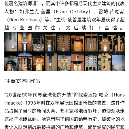
位著名建筑师设计，而其中许多都是后现代主义建筑的代表
美
人物：如弗兰克·盖里（Frank O Gehry）、雷姆·库哈斯
术
（Rem Koolhaas）等。“主街”使首届建筑双年展获得了超
图
库
越专业圈的关注，为后续打下基础。
容
易
寫
錯
用
錯
“主街”的不同作品
的
繁
“20世纪90年代与全球化的开端”将探索汉斯·哈克（Hans 
體
Haacke）1993年时在双年展德国馆里所做的装置，这件作
字
品占据了当时的新闻头条，艺术家将地板砸坏，迫使观众走
一
过那些地砖瓦砾。哈克暗喻了德国的纳粹历史，被破坏的地
百
例
板让人联想到战后被摧毁的广场和建筑，或是倒塌的民房和