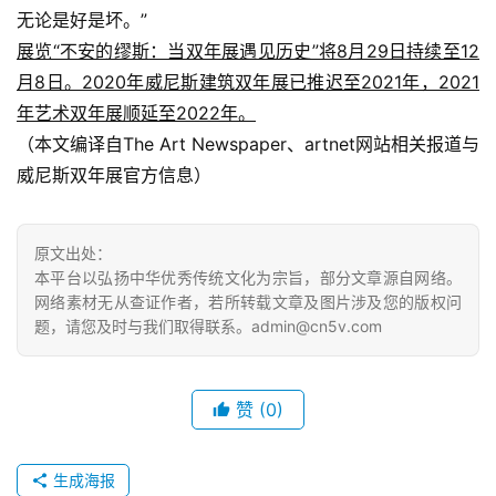
无论是好是坏。”
展览“不安的缪斯：当双年展遇见历史”将8月29日持续至12
月8日。2020年威尼斯建筑双年展已推迟至2021年，2021
年艺术双年展顺延至2022年。
（本文编译自The Art Newspaper、artnet网站相关报道与
威尼斯双年展官方信息）
原文出处：
本平台以弘扬中华优秀传统文化为宗旨，部分文章源自网络。
网络素材无从查证作者，若所转载文章及图片涉及您的版权问
题，请您及时与我们取得联系。admin@cn5v.com
赞
(0)
生成海报