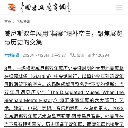
首页
艺坛快讯
威尼斯双年展用“档案”填补空白，聚焦展览
与历史的交集
本站编辑
2020年7月23日 上午3:27
艺坛快讯
阅读 126294
8月，一场探索威尼斯双年展历史关键时刻的大型档案展将
在绿园城堡（Giardini）中央馆举行，以填补今年建筑双年
展取消留下的空白。这场跨领域展览名为“不安的缪斯：当
双年展遇见历史”（The Disquieted Muses: When the 
Biennale Meets History）将汇集双年展的六大部门：艺
术、建筑、电影、舞蹈、音乐和戏剧。在总负责人、2022
年威尼斯双年展艺术总监西莉亚·阿莱马尼看来，档案展在
当下具有现实意义，历史塑造了双年展，而双年展也接受了