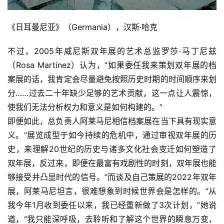
《日耳曼尼亚》（Germania），汉斯·哈克
不过，2005年威尼斯双年展的艺术总监罗莎·马丁尼兹
（Rosa Martinez）认为，“如果委任我来策划双年展的档
案展的话，我肯定会尽量避免按照历史时期的时间顺序来划
分……过去二十年缺少足够的艺术贡献，这一点让人震惊，
使我们无法分析权力和意义是如何构建的。”
即便如此，总负责人阿莱马尼相信档案展在当下具有现实意
义。“展览成型于如今持续的危机中，通过审视双年展的历
史，来理解20世纪的历史与诸多文化社会变迁如何塑造了
双年展，反过来，即便在最富有戏剧性的时刻，双年展也能
够接受并凸显时代的信号。”而谈及自己策展的2022年双年
展，阿莱马尼坦言，很难想象到时候世界会是怎样的。“从
我今年1月收到委任以来，我已经重新做了3次计划，”她说
道，“我只能深呼吸，去聆听和了解这个世界的瞬息万变，