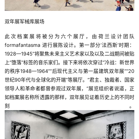
双年展军械库展场
此次档案展将被分为六个展厅，由荷兰设计团队
formafantasma 进行展陈设计。第一部分‘法西斯’时期：
1928—1945”将聚焦未来主义艺术家以及以及二战期间被贴
上“堕落”标签的音乐家们。接下来将依次穿过“冷战：新世界
的秩序1948—1964”“后现代主义与第一届建筑双年展”“20
世纪90年代与全球化的开端”等展厅。“君主、独裁者、国家
领导人和革命者都曾参观过双年展，”展览组织者说道，正
如档案展名称所透露的那样，双年展见证着历史上的不同时
刻。