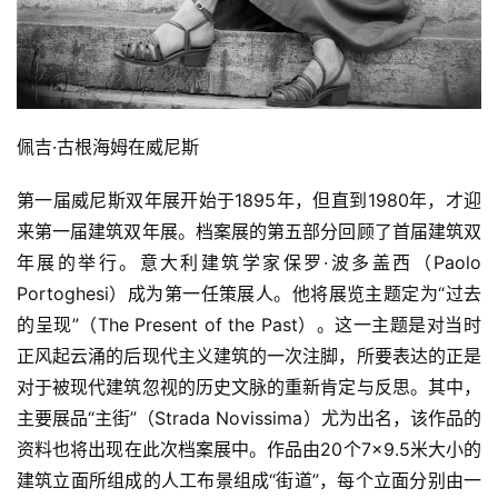
征
稿
学
术
佩吉·古根海姆在威尼斯
研
究
第一届威尼斯双年展开始于1895年，但直到1980年，才迎
来第一届建筑双年展。档案展的第五部分回顾了首届建筑双
法
年展的举行。意大利建筑学家保罗·波多盖西（Paolo 
书
Portoghesi）成为第一任策展人。他将展览主题定为“过去
欣
赏
的呈现”（The Present of the Past）。这一主题是对当时
正风起云涌的后现代主义建筑的一次注脚，所要表达的正是
砚
对于被现代建筑忽视的历史文脉的重新肯定与反思。其中，
边
主要展品“主街”（Strada Novissima）尤为出名，该作品的
夜
资料也将出现在此次档案展中。作品由20个7×9.5米大小的
话
建筑立面所组成的人工布景组成“街道”，每个立面分别由一