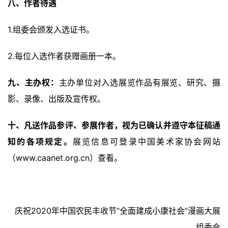
八、作者待遇
美
术
1.组委会颁发入选证书。
图
库
2.每位入选作者获赠画册一本。
容
九、主办权：
主办单位对入选展览作品有展览、研究、摄
易
影、录像、出版及宣传权。
寫
錯
十、凡送作品参评、参展作者，视为已确认并遵守本征稿通
用
知的各项规定。
展览信息可登录中国美术家协会网站
錯
的
（www.caanet.org.cn）查看。
繁
體
字
一
庆祝2020年中国农民丰收节“全面建成小康社会”漫画大展
百
组委会