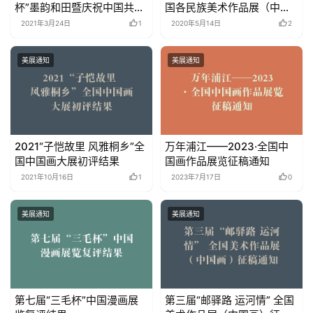
杯”墨韵和田暨庆祝中国共产
国各民族美术作品展（中国
党成立100周年中国画展征
画、油画、版画）征稿通知
2021年3月24日
1
2020年5月14日
2
稿启事
美展通知
美展通知
2021“子恺故里 风雅桐乡”全
万年浦江——2023·全国中
国中国画大展初评结果
国画作品展览征稿通知
2021年10月16日
1
2023年7月17日
0
美展通知
美展通知
第七届“三毛杯”中国漫画展
第三届“邮驿路 运河情” 全国