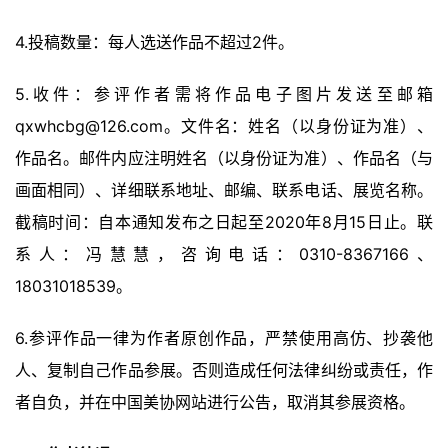
征
4.投稿数量：每人选送作品不超过2件。
稿
5.收件：参评作者需将作品电子图片发送至邮箱
学
术
qxwhcbg@126.com。文件名：姓名（以身份证为准）、
研
作品名。邮件内应注明姓名（以身份证为准）、作品名（与
究
画面相同）、详细联系地址、邮编、联系电话、展览名称。
截稿时间：自本通知发布之日起至2020年8月15日止。联
法
书
系人：冯慧慧，咨询电话：0310-8367166、
欣
18031018539。
赏
6.参评作品一律为作者原创作品，严禁使用高仿、抄袭他
砚
人、复制自己作品参展。否则造成任何法律纠纷或责任，作
边
者自负，并在中国美协网站进行公告，取消其参展资格。
夜
话