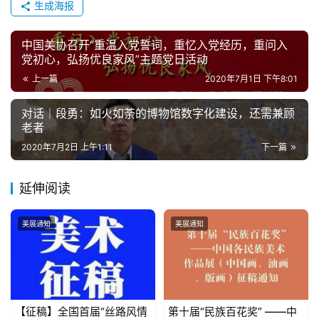
生成海报
中国美协召开“重温入党誓词，重忆入党经历，重问入
党初心，弘扬优良家风”主题党日活动
上一篇
2020年7月1日 下午8:01
对话｜段勇：如火如荼的博物馆数字化建设，还需兼顾
老者
2020年7月2日 上午1:11
下一篇
延伸阅读
美展通知
美展通知
【征稿】全国首届“丝路风情
第十届“民族百花奖” ——中