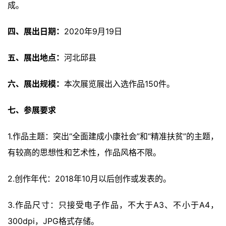
成。
四、展出日期：
2020年9月19日
五、展出地点：
河北邱县
六、展出规模：
本次展览展出入选作品150件。
首
七、参展要求
页
1.作品主题：突出“全面建成小康社会”和“精准扶贫”的主题，
艺
有较高的思想性和艺术性，作品风格不限。
坛
快
2.创作年代：2018年10月以后创作或发表的。
讯
3.作品尺寸：只接受电子作品，不大于A3、不小于A4，
书
300dpi，JPG格式存储。
法