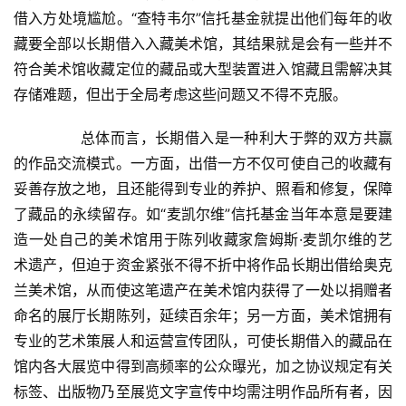
术
借入方处境尴尬。“查特韦尔”信托基金就提出他们每年的收
研
藏要全部以长期借入入藏美术馆，其结果就是会有一些并不
究
符合美术馆收藏定位的藏品或大型装置进入馆藏且需解决其
存储难题，但出于全局考虑这些问题又不得不克服。  
法
书
  	　　总体而言，长期借入是一种利大于弊的双方共赢
欣
赏
的作品交流模式。一方面，出借一方不仅可使自己的收藏有
妥善存放之地，且还能得到专业的养护、照看和修复，保障
砚
了藏品的永续留存。如“麦凯尔维”信托基金当年本意是要建
边
造一处自己的美术馆用于陈列收藏家詹姆斯·麦凯尔维的艺
夜
术遗产，但迫于资金紧张不得不折中将作品长期出借给奥克
话
兰美术馆，从而使这笔遗产在美术馆内获得了一处以捐赠者
命名的展厅长期陈列，延续百余年；另一方面，美术馆拥有
美
专业的艺术策展人和运营宣传团队，可使长期借入的藏品在
术
馆内各大展览中得到高频率的公众曝光，加之协议规定有关
图
标签、出版物乃至展览文字宣传中均需注明作品所有者，因
库