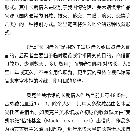
形式。其中长期借入是区别于我国博物馆、美术馆惯常作品
来源（国内通常为旧藏、拨交、移交、捐赠、购买、交换等
几类）的一种特别方式。这里笔者将深入地介绍这种收藏形
式。  
  	　　所谓“长期借入”是相较于短期借入或展览借入而
言的，后两者主要出于临时展览或学术研究的目的，商借期
限较短，少则数天，多则数月；而前者期限相对较长，为5
至10年或更久，不完全用作展览，更重要的是将之视作馆藏
品来丰富本馆的收藏，使用目的多样。  
  	　　奥克兰美术馆的长期借入作品目前共有4815件，
占总藏品量近1 /   3，除个人外，其中大多数藏品由艺术品
受托基金借出。如奥克兰美术馆成立初期的收藏就是由“麦
凯尔维”信托基金（Mack – elvie   Trust）出借的，作品多
为西方古典主义油画和雕塑；近年来较大量的长期借入来自