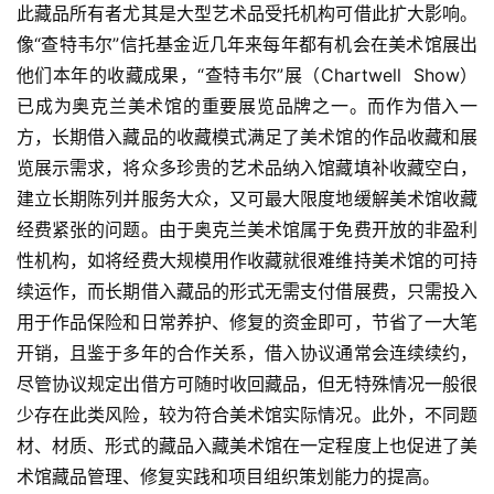
此藏品所有者尤其是大型艺术品受托机构可借此扩大影响。
像“查特韦尔”信托基金近几年来每年都有机会在美术馆展出
容
易
他们本年的收藏成果，“查特韦尔”展（Chartwell  Show）
寫
已成为奥克兰美术馆的重要展览品牌之一。而作为借入一
錯
方，长期借入藏品的收藏模式满足了美术馆的作品收藏和展
用
览展示需求，将众多珍贵的艺术品纳入馆藏填补收藏空白，
錯
建立长期陈列并服务大众，又可最大限度地缓解美术馆收藏
的
经费紧张的问题。由于奥克兰美术馆属于免费开放的非盈利
繁
體
性机构，如将经费大规模用作收藏就很难维持美术馆的可持
字
续运作，而长期借入藏品的形式无需支付借展费，只需投入
一
用于作品保险和日常养护、修复的资金即可，节省了一大笔
百
开销，且鉴于多年的合作关系，借入协议通常会连续续约，
例
尽管协议规定出借方可随时收回藏品，但无特殊情况一般很
少存在此类风险，较为符合美术馆实际情况。此外，不同题
材、材质、形式的藏品入藏美术馆在一定程度上也促进了美
术馆藏品管理、修复实践和项目组织策划能力的提高。  