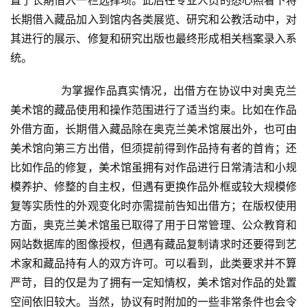
置了长期借入一栏选择项。此后在专业人员的悉心照看下将
长期借入藏品加入到馆内各类展览、研究和公教活动中，对
其进行的展示、修复和研究出版也最终形成相关档案录入系
统。  
首
页
  	　　为掌握作品真实情况，出借方在协议中对奥克兰
美术馆的藏品使用和操作范围进行了适当约束。比如在作品
艺
外借方面，长期借入藏品除在奥克兰美术馆展出外，也可由
坛
美术馆向第三方出借，但须提前得到作品持有者的首肯；还
快
比如作品的修复，美术馆虽拥有对作品进行日常清洁和小规
讯
模养护、修整的自主权，但遇有更换作品外框或较大规模修
复等实质性的外观变化时亦需提前告知出借方；在版权使用
书
法
方面，奥克兰美术馆虽已取得了用于日常管理、公众教育和
征
网站数据库的图像授权，但遇有藏品复制请求时还要得到艺
稿
术家和藏品持有人的双方许可。可以看到，此类要求并不算
严苛，目的仅是为了拥有一定知情权，美术馆对作品的处置
学
空间依旧较大。当然，协议有时附加的一些非常条件也会令