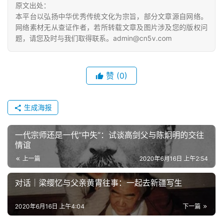
原文出处：
本平台以弘扬中华优秀传统文化为宗旨，部分文章源自网络。
网络素材无从查证作者，若所转载文章及图片涉及您的版权问
题，请您及时与我们取得联系。admin@cn5v.com
赞
(0)
生成海报
一代宗师还是一代“中失”：试谈高剑父与陈炯明的交往
情谊
上一篇
2020年6月16日 上午2:54
对话｜梁缨忆与父亲黄胄往事：一起去新疆写生
2020年6月16日 上午4:04
下一篇