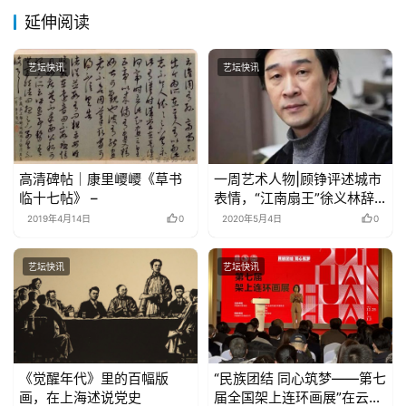
延伸阅读
艺坛快讯
艺坛快讯
高清碑帖｜康里巎巎《草书
一周艺术人物|顾铮评述城市
临十七帖》 –
表情，“江南扇王”徐义林辞
世
2019年4月14日
0
2020年5月4日
0
艺坛快讯
艺坛快讯
《觉醒年代》里的百幅版
“民族团结 同心筑梦——第七
画，在上海述说党史
届全国架上连环画展”在云南