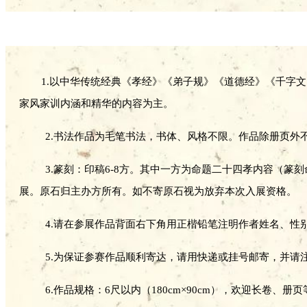
1.以中华传统经典《孝经》《弟子规》《道德经》《千字
家风家训内涵和精华的内容为主。
2.书法作品为毛笔书法，
书体、风格不限。作品除册页外
3.篆刻：印稿6-8方。其中一方为命题二十四孝内容（
展。原石归主办方所有。如不寄原石视为放弃本次入展资格。
4.请在参展作品背面右下角用正楷铅笔注明作者姓名、性
5.为保证参赛作品顺利寄达，请用快递或挂号邮寄，并请
6.作品规格：6尺以内（180cm×90cm），欢迎长卷