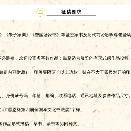
二
征稿要求
文》《朱子家训》《曾国藩家书》等圣贤家书及历代前贤歌咏尊老爱
不必装裱，欢迎投寄多字数作品；鼓励适合展览的有形式感作品投稿
篆刻命题内容附后）。印屏要附两个以上边款，贴在不大于四尺对开的
别、身份证号码、年龄、邮编、联系电话、通讯地址及参赛作品尺寸
注明“感恩杯第四届全国孝文化书法展”字样。
、册页等作品形式投稿，草书、篆书等另附释文。