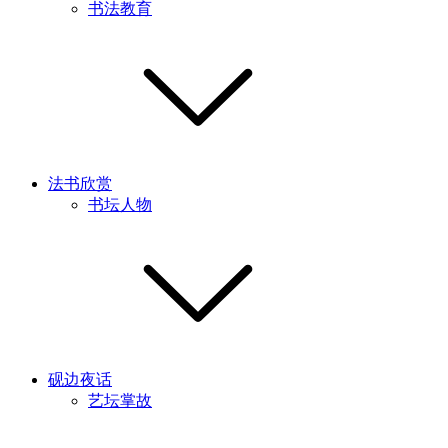
书法教育
法书欣赏
书坛人物
砚边夜话
艺坛掌故