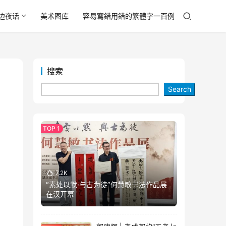
边夜话
美术图库
容易寫錯用錯的繁體字一百例
搜索
Search
7.2K
“素处以默·与古为徒”何慧敏书法作品展
在汉开幕