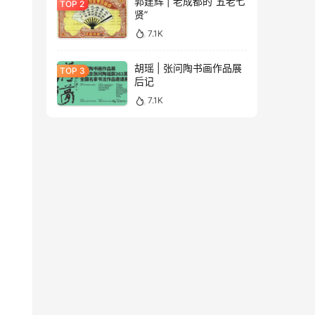
郭建辉 | 老成都的“五老七
贤”
7.1K
胡瑶 | 张问陶书画作品展
后记
7.1K