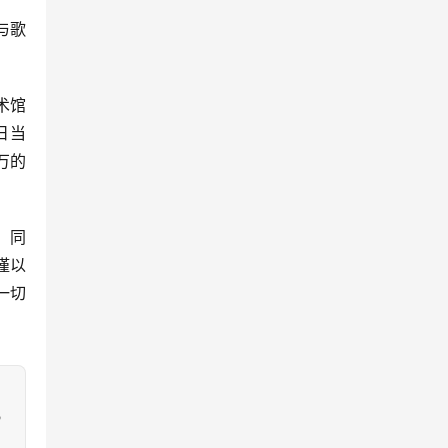
日当
万的
谨以
一切
，