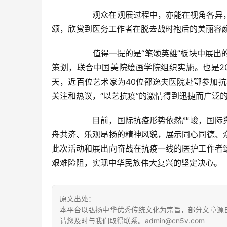
  	观众在观展过程中，亦能在视角各异，手法有别的作品上感受到新时代美术家们对医务工作者的敬仰与歌
颂，欣赏到医务工作者在脱去战时袍后的美丽容颜
  	值得一提的是“笔颂英雄”板块中展出的作品来自于“看见·她们的面容”艺术绘像活动。该活动由浙江美术馆
策划，联合中国美院绘画学院组织实施。也是2
天，近百位艺术家为40位邵逸夫医院赴鄂参加抗
关注和热议，“以艺抗疫”的激情得到迅捷而广泛
  	目前，国际抗疫形势依然严峻，国际舆论环境复杂多变，讲好中国抗疫故事，展现广大人民团结一心、同
舟共济、乐观昂扬的精神风貌，展示同心同德、
此次活动和展出向奋战在抗疫一线的医护工作者
艰难险阻，实现中华民族伟大复兴的坚定决心。  
原文出处：
本平台以弘扬中华优秀传统文化为宗旨，部分文章源
请您及时与我们取得联系。admin@cn5v.com