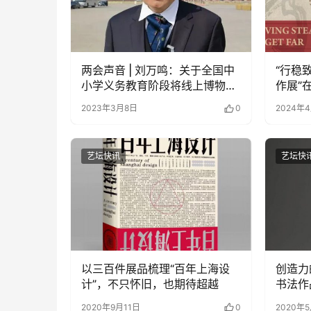
两会声音 | 刘万鸣：关于全国中
“行稳
小学义务教育阶段将线上博物馆
作展”
公开课纳入必修课；提高完善乡
2023年3月8日
0
2024年
镇村史馆的提案
艺坛快讯
艺坛快
以三百件展品梳理“百年上海设
创造力
计”，不只怀旧，也期待超越
书法作
2020年9月11日
0
2020年