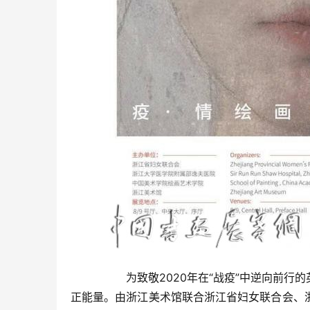
  	为致敬2020年在“战疫”中逆向前行的英雄们，发扬当今英雄精神，致敬全国抗疫的医护工作者，弘扬英雄
正能量。由浙江美术馆联合浙江省妇女联合会、