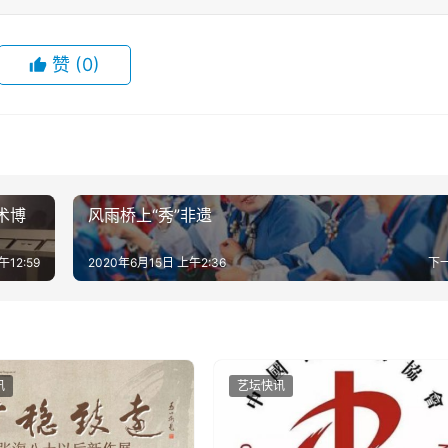
赞
(0)
术博
风雨桥上“秀”非遗
午12:59
2020年6月15日 上午2:36
下
讯
艺坛快讯