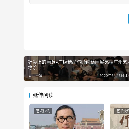
针尖上的画意•广绣精品与岭南绘画展亮相广州艺
物院
上一篇
2020年6月15日 上
延伸阅读
艺坛快讯
艺坛快