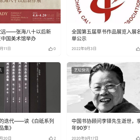
致远——张海八十以后新
全国第五届草书作品展览入展
在中国美术馆举办
单公示
4月11日
0
2022年9月3日
讯
艺坛快讯
的迭代——读《白砥系列
中国书协顾问李铎先生逝世，
品集》
年90岁！
5月20日
2
2020年9月17日