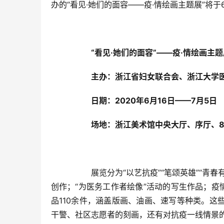
办的“看见·她们的面容——疫·情绘画主题展”将于
“看见·她们的面容”——疫·情绘画主题
主办：浙江省妇女联合会、浙江大学
日期：2020年6月16日——7月5日
场地：浙江美术馆中央大厅、序厅、8
  	展览分为“以艺抗疫”“笔颂英雄”“青春有为”三个板块，分别展出美术家在疫情期间以抗疫为主题开展的艺术
创作；“为医务工作者绘像”活动的写生作品；疫
品110余件，涵盖版画、油画、速写等种类。
干警、社区志愿者的刻画，还有对抗疫一线情景的