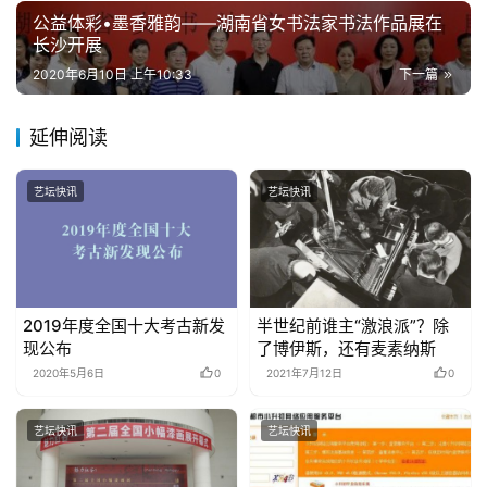
公益体彩•墨香雅韵——湖南省女书法家书法作品展在
长沙开展
2020年6月10日 上午10:33
下一篇
延伸阅读
艺坛快讯
艺坛快讯
2019年度全国十大考古新发
半世纪前谁主“激浪派”？除
现公布
了博伊斯，还有麦素纳斯
2020年5月6日
0
2021年7月12日
0
艺坛快讯
艺坛快讯