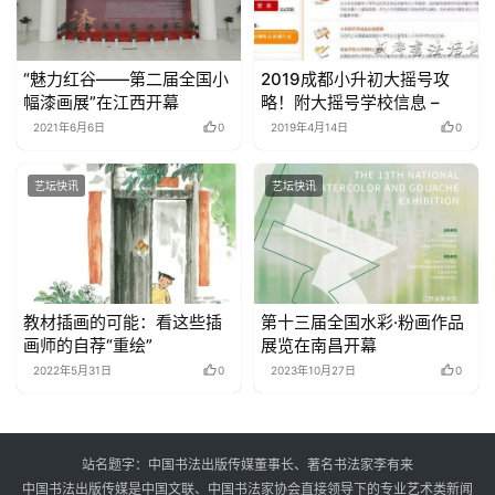
“魅力红谷——第二届全国小
2019成都小升初大摇号攻
幅漆画展”在江西开幕
略！附大摇号学校信息 –
2021年6月6日
0
2019年4月14日
0
艺坛快讯
艺坛快讯
教材插画的可能：看这些插
第十三届全国水彩·粉画作品
画师的自荐“重绘”
展览在南昌开幕
2022年5月31日
0
2023年10月27日
0
站名题字：中国书法出版传媒董事长、著名书法家李有来
中国书法出版传媒是中国文联、中国书法家协会直接领导下的专业艺术类新闻