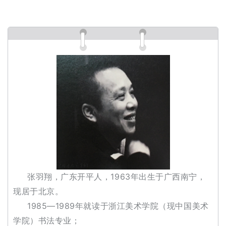
赏
砚
边
夜
话
美
术
图
库
容
易
张羽翔，广东开平人，1963年出生于广西南宁，
寫
现居于北京。
錯
1985—1989年就读于浙江美术学院（现中国美术
用
錯
学院）书法专业；