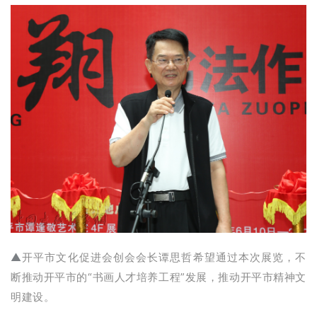
艺
坛
快
讯
书
法
征
稿
学
术
研
究
▲
开平市文化促进会创会会长谭思哲希望
通过本次展览，不
法
断推动开平市的“书画人才培养工程”发展，推动开平市精神文
书
明建设。
欣