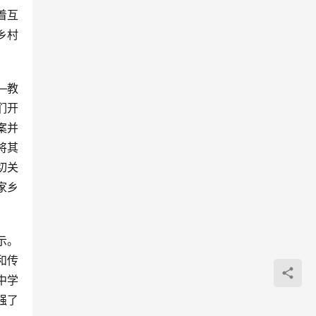
乡村
们开
案并
将其
切关
家乡
和传
中学
强了