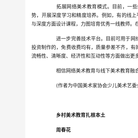
  	拓展网络美术教育模式。目前，一些线上平台已不满足于同质化教育模式，努力寻求突破，利用线上优
势，开展深度学习和精度培养。例如，有的线上
与深度方面设计课程，力图培育优秀一线教师。在
  	进一步完善技术平台。目前可用于网络美术教育的技术平台有十数种之多，有政府出资研发的，也有企业
投资制作的，免费收费均有，质量参差不齐，有
流畅性、清晰度、经济性和互动性等方面做出更多
  	相信网络美术教育与线下美术教育
  	(作者为中国美术家协会少儿美术艺委会
乡村美术教育扎根本土
周春花