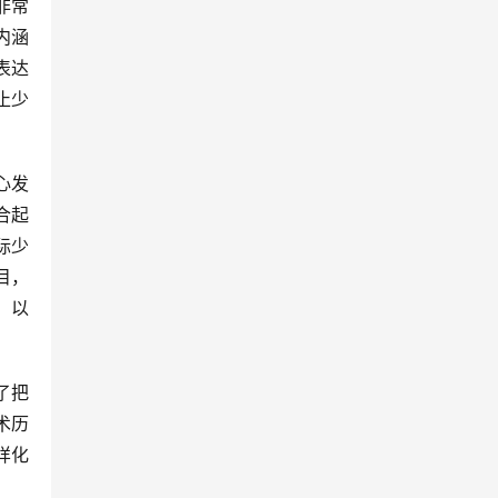
非常
内涵
表达
止少
合起
际少
目，
，以
术历
样化