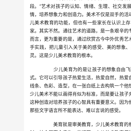
段。”艺术对孩子的认知、情绪、生理、社交发
情，培养想象力和创造力。美术不仅是双手的活
儿美术教育的功能，但也有一些家长在认识上存
家。其实不然。通往艺术的道路，是一条艰辛的
而言，更为重要的是，通过欣赏古今中外优秀艺
手实践，把儿童引入关于美的感受、美的想象、
灵。这是少儿美术教育的根本。  
  	少儿美育为的是让孩子的想象自由飞翔，其中绘画的开放性特质让它成为儿童展开和表达形象思维的方
式。它可以引导孩子热爱生活，热爱自然，热爱
线条、色彩、造型，在一张白纸上去构筑一个他
少儿美术不能以画得肖似为标准，而是要让孩子
这种创造对培养孩子的心智具有重要意义。因为
那些文字语言所不能表达、难以言说的感受。  
  	美育就是审美教育，少儿美术教育的根本目的是培养孩子的审美意识。在这个问题没有达成更广泛的共识