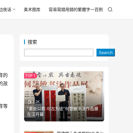
边夜话
美术图库
容易寫錯用錯的繁體字一百例
搜索
Search
的孩
7.2K
“素处以默·与古为徒”何慧敏书法作品展
在汉开幕