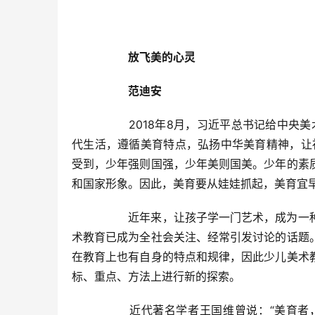
放飞美的心灵
范迪安
  	2018年8月，习近平总书记给中央美术学院老教授回信强调：“做好美育工作，要坚持立德树人，扎根时
代生活，遵循美育特点，弘扬中华美育精神，让
受到，少年强则国强，少年美则国美。少年的素
和国家形象。因此，美育要从娃娃抓起，美育宜早
  	近年来，让孩子学一门艺术，成为一种普遍现象，学画画，更成为不少家庭育儿道路上的必选项。少儿美
术教育已成为全社会关注、经常引发讨论的话题
在教育上也有自身的特点和规律，因此少儿美术
标、重点、方法上进行新的探索。  
  	近代著名学者王国维曾说：“美育者，一面使人之感情发达，以达完美之域；一面又为德育与智育之手