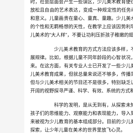
时，社会层面会产生一些误区，少儿美术教育便
放松且自由的艺术表达，变成一种规定性的任务
和意义。儿童画贵在童心、童真、童趣。少儿美
的个性和无羁畅想的天性，在教学上应该因势利
儿美术的“大人样”，不要让功利压折孩子稚嫩的翅
  	少儿美术教育的方式方法应该多样，不局限于画笔和画室；同时需要走科学化道路，需要遵循少儿身心发
展规律。比如，根据儿童不同年龄段的心智状况
来。在这方面，有关专业人士已开发了一些少儿
儿美术教育成果，但就总量来说还不够多，传播
但与少儿美术相关的节目还不是很多，特别缺乏
开阔的视野探寻严谨、科学、有效、系统的方式和
  	科学的发明，是从无到有，从探索未知的世界到创造全新的世界。少儿美术教育在某种程度上也是为了把
孩子们的思维能力、观察能力和表现能力，导入
来被视为少儿教育的基本组成部分。目前的少儿
探索，让少年儿童在美术的世界里放飞心灵。  