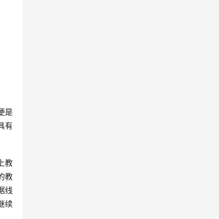
具有
的教
据线
继续