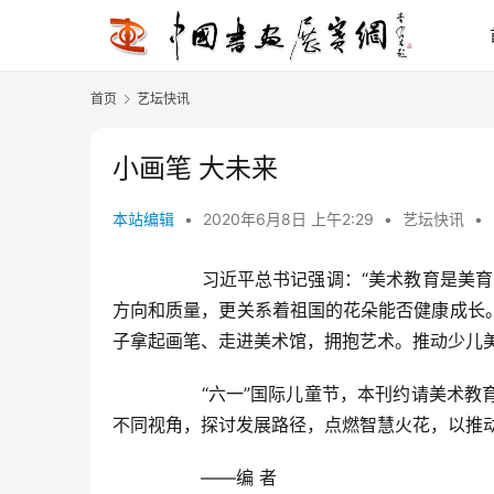
首页
艺坛快讯
小画笔 大未来
本站编辑
•
2020年6月8日 上午2:29
•
艺坛快讯
•
  	习近平总书记强调：“美术教育是美育的重要组成部分，对塑造美好心灵具有重要作用。”少儿美术教育的
方向和质量，更关系着祖国的花朵能否健康成长
子拿起画笔、走进美术馆，拥抱艺术。推动少儿美
  	“六一”国际儿童节，本刊约请美术教育领域专家学者撰文，从少儿美育、网络美术教育、乡村美术教育等
不同视角，探讨发展路径，点燃智慧火花，以推动
  	——编 者  