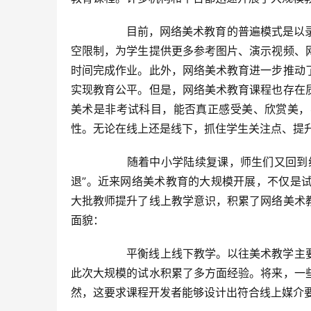
  	目前，网络美术教育的普遍模式是以录播或直播方式完成“讲授+作业+答疑”。这种形式可以使教师不受时
空限制，为学生提供更多参考图片、演示视频、
时间完成作业。此外，网络美术教育进一步推动
实现教育公平。但是，网络美术教育课程也存在
美术是非考试科目，能否真正感受美、欣赏美，
性。无论在线上还是线下，抓住学生关注点、提升
  	随着中小学陆续复课，师生们又回到线下教学环境中，网络美术教育也会随之降温，但它并不会“功成身
退”。近来网络美术教育的大规模开展，不仅是
大批教师提升了线上教学意识，积累了网络美术
面貌：  
  	平衡线上线下教学。以往美术教学主要偏重于线下教学，线上教学尝试者不多，经验缺乏，协同力不均。
此次大规模的试水积累了多方面经验。将来，一
然，这要求课程开发者能够设计出符合线上媒介要