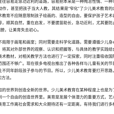
往往容易走急功近利的道路，容易把本来是一种陶冶性情、一种
动作，甚至把孩子当大人教，其结果是“窄化”了少儿美术教育的
术教育不应随意限制孩子绘画的、造型的自由，要保护孩子艺术
导，顺其自然，重在启发，不要拔苗助长，急功近利，尤其要防
膀，让美育失去初心。  
，将其对外部世界的观察、认识和把握等，与具体的教学实践结
美术教材，对相关教学方法也进行了一定探索，同时注重吸收国
范围还不够广。现在很多电视台推出了各种各样与儿童有关的节
让不同年龄段孩子参与的节目。所以，少儿美术教育要打开思路
方法。  
到一个自由的创造世界里。美育是发展个体潜力的重要方式，艺
美育工作离社会需求和大众期待还有一定距离，有待我们进行多