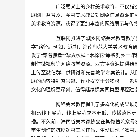
  	广泛意义上的乡村美术教育，不仅指农村地区的美术教育，还包括城市中小学校的乡土美术教育。随着互
联网日益普及，乡村美术教育对网络信息资源的
美术教育资源，获得了更加丰富的网络展示与传播
  	互联网推进了城乡网络美术教育教学资源共享，并通过即时网络平台打通了大中小学的“科研—教研—教
学”路径。例如，近期，海南师范大学美术教育
发了“菜肴摆盘”“黎族纹样”“木棉花”等系列乡
制作微视频等网络教学资源。双方将资源提供给
上传至微信群，供研讨和完善教学方案设计。从
联的内容特别感兴趣，作业提交十分积极。一系
文化的理解更深刻，值得继续探索同类型课程建设
  	网络美术教育提供了多样化的成果展示平台，既有基于网站的线上展览，也有基于社交平台的作品展示。
相比线下展览，线上展览成本更低、传播范围更
播。不久前，海南省美术家协会在其微信公众号
学生创作的抗疫题材美术作品，生动展现了农村