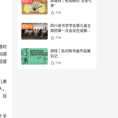
郭建辉 | 老成都的“五老七
贤”
7.1K
四川省书学学会第九届主
席团第一次会议在成都召
开（附学会专委会成员名
7.1K
单）
胡瑶 | 张问陶书画作品展
刻感
后记
程度
7.1K
人，
、目