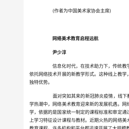
  	(作者为中国美术家协会主席)  
网络美术教育启程远航
尹少淳
  	信息化时代，在技术助力下，传统教学方式发生巨大变革。近年来，国内外流行的慕课和翻转课堂，便是
依托网络技术开展的新教学形式。这种线上教学
独特优势。  
  	面对突如其来的新冠肺炎疫情，线下教学难以开展，线上教学便成为“停课不停学”的首选方式。在线上教
学热潮中，网络美术教育迎来新的发展机遇。网
学，依据的是国家统一制定的课程标准和审定通
上学习特征设计课程与教材。近期火热的网络美
教育课程。许多机构和平台都迅速开展了大规模教