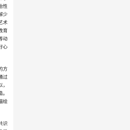
冶性
解少
艺术
教育
等动
好心
通过
以，
造。
描绘