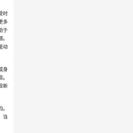
更多
助于
题。
能动
  
现。
现新
。当