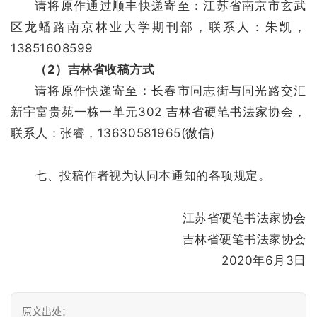
请将原作通过顺丰快递寄至：江苏省南京市玄武
容
区龙蟠路南京林业大学期刊部，联系人：朱凯，
易
13851608599
寫
（2）吉林省收稿方式
錯
用
请将原作快递寄至：
长春市同志街与同光路
交汇
錯
新宇富贵苑一栋一单元302
吉林省硬笔书法家协会，
的
联系人：
张睿
，
13630581965(微信)
繁
體
字
七、投稿作者视为认同本通知的各项规定。
一
百
江苏省硬笔书法家协会
例
吉林省硬笔书法家协会
2020年6月3日
原文出处：