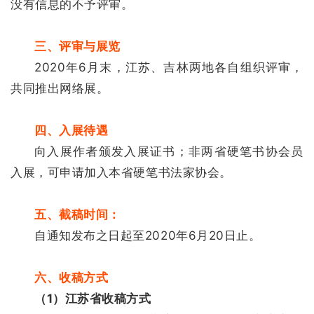
没有信息的不予评审。
研
究
三、评审与展览
2020年6月末，
江苏、吉林
两地各自组织评审，
法
书
共同推出网络展。
欣
赏
四、入展待遇
向入展作者颁发入展证书；非两省硬笔书协会员
砚
入展，可申请加入本省硬笔书法家协会。
边
夜
话
五、截稿时间：
自通知发布之日起至2020年6月20日止。
美
术
六、收稿方式
图
库
（1）江苏省收稿方式