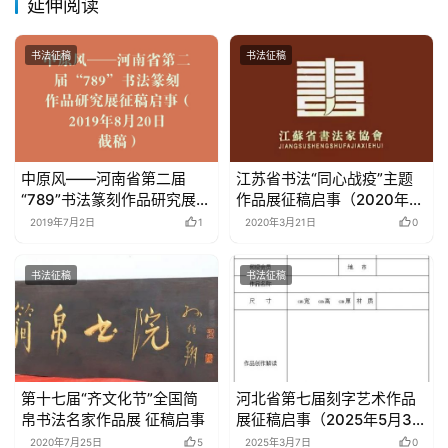
延伸阅读
书法征稿
书法征稿
中原风——河南省第二届
江苏省书法“同心战疫”主题
“789”书法篆刻作品研究展征
作品展征稿启事（2020年3
稿启事（2019年8月20日截
月31日截稿）
2019年7月2日
1
2020年3月21日
0
稿）
书法征稿
书法征稿
第十七届“齐文化节”全国简
河北省第七届刻字艺术作品
帛书法名家作品展 征稿启事
展征稿启事（2025年5月31
日前）
2020年7月25日
5
2025年3月7日
0