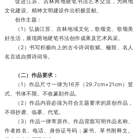
促进江苏、吉林两地硬笔书法艺术交流，为两地
文化建设、精神文明建设作出积极贡献。
创作主题：
首
（1）弘扬江苏、吉林地域文化，歌颂党、歌颂美
页
好生活，展现两地硬笔书法创作成果及艺术风采。
（2）书写积极向上的古今诗词歌赋、楹联、名人
艺
名言或自撰诗词等。
坛
快
讯
（二）作品要求：
（1）作品尺寸一律为16开（29.7cm×21cm）竖
书
式、书体不限。不收篆刻作品。
法
（2）作品内容必须为符合主题要求的原创作品，
征
不得抄袭、临摹、代笔。
稿
（3）作品一律寄原作。作品背面写明作品名称、
学
作者姓名、电话、身份证号码；篆书、草书附释文。
术