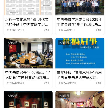
百
例
习近平文化思想与新时代文
中国书协学术委员会2025年
艺的使命｜中国文联学习贯
工作会暨“严复与近现代书法
彻习近平文化思想研讨会成
研究”专题讨论会在福州举行
2023年12月19日
0
2025年6月1日
0
果摘编
艺坛快讯
艺坛快讯
中国书协召开“不忘初心、牢
重奖征稿| “青川木牍杯”首届
记使命”主题教育动员部署会
全国隶书书法大赛征稿启事
暨理论学习中心组学习研讨
（6月30 日截稿）
2019年6月14日
0
2022年4月12日
0
会
艺坛快讯
艺坛快讯