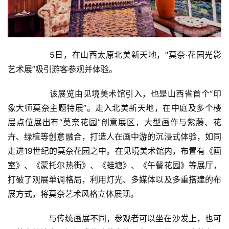
  	5日，在山西太原北美新天地，“莫奈·花园光影
艺术展”吸引游客参观并体验。  
  	该展览由见境美术馆引入，也是山西省首个“印
象大师莫奈主题特展”。走入北美新天地，在中庭及多个楼
层点位展出有“莫奈花园”创意展区，大型画作与紫藤、花
首
卉、绿植等创意融合，打造人在画中游的沉浸式体验，如同
页
走进19世纪的莫奈花园之中。在见境美术馆内，布置有《画
室》、《蒙托尔热街》、《蛙塘》、《午餐花园》等展厅，
艺
打破了观展单调格局，利用灯光、多媒体以及多重搭建的布
坛
展方式，将莫奈艺术风格立体展现。  
快
讯
  	与传统画展不同，参观者可以坐在沙发上，也可