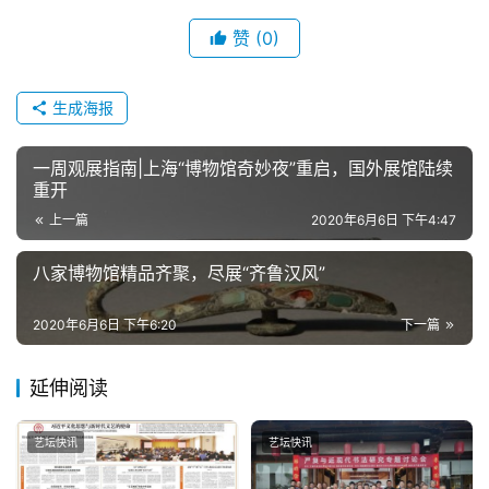
夜
话
赞
(0)
美
生成海报
术
图
库
一周观展指南|上海“博物馆奇妙夜”重启，国外展馆陆续
重开
上一篇
2020年6月6日 下午4:47
容
易
八家博物馆精品齐聚，尽展“齐鲁汉风”
寫
錯
2020年6月6日 下午6:20
下一篇
用
錯
的
延伸阅读
繁
體
艺坛快讯
艺坛快讯
字
一