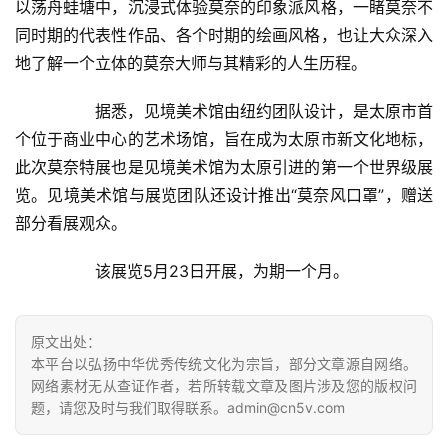
以荡舟蛙塘中，沉浸式体验莫奈的印象派风格，一睹莫奈不
书
同时期的代表性作品、各个时期的绘画风格，也让大众深入
法
地了解一个立体的莫奈大师与其精彩的人生历程。  
征
稿
  	据悉，见境美术馆由纽约团队设计，是太原市首
个位于商业中心的艺术场馆，旨在成为太原市新文化地标，
学
此次莫奈特展也是见境美术馆为太原引进的第一个世界级展
术
研
览。见境美术馆与展览团队还设计推出“莫奈风口罩”，赠送
究
部分看展观众。  
  	该展览5月23日开展，为期一个月。  
法
书
欣
原文出处：
赏
本平台以弘扬中华优秀传统文化为宗旨，部分文章源自网络。
网络素材无从查证作者，若所转载文章及图片涉及您的版权问
砚
题，请您及时与我们取得联系。admin@cn5v.com
边