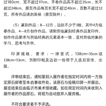
180cm
过
、宽不超过
。手卷作品高不超过
，长不
97cm
35cm
超过
。册页作品每页长宽不超过
，页数不超过
248cm
40cm
12
页。所有作品请勿装裱（册页除外）。
5
（
）篆刻作品：
—
方，边款不少于
枚。其中
方临
8
12
3
4
摹作品、
—
方创作作品。请附所临篆刻经典作品复印件。
4
8
创作作品要求与所临经典的元素基本一致，是对所临对象的
学习、思考与升华。
138cm
印屏规格、要求：一律竖式，
×
或
35cm
×
。另附印蜕及边款一份用于入选后宣传、出
138cm
53cm
版。
评审结束后，通知篆刻入展作者在指定时间内将一方指
定原石邮寄至本启事收件处，该原石与投稿印屏一并展出，
展览结束后由临沂市美术馆收藏。如在规定时间内未收到入
展作者的作品原石，将视为自动放弃入展资格。
不符合要求者不予评选。