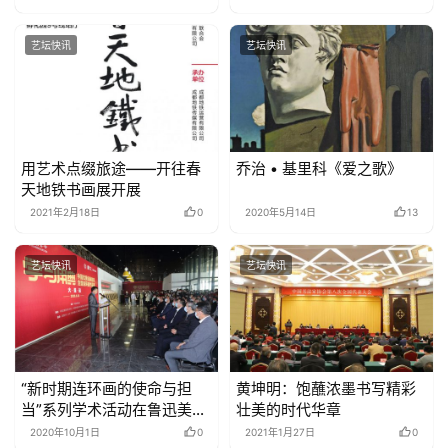
立党支部
艺坛快讯
艺坛快讯
用艺术点缀旅途——开往春
乔治 • 基里科《爱之歌》
天地铁书画展开展
2021年2月18日
0
2020年5月14日
13
艺坛快讯
艺坛快讯
“新时期连环画的使命与担
黄坤明：饱蘸浓墨书写精彩
当”系列学术活动在鲁迅美术
壮美的时代华章
学院召开
2020年10月1日
0
2021年1月27日
0