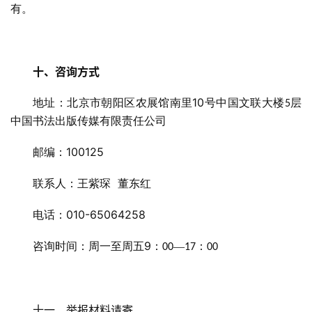
有。
十、咨询方式
10
地址：北京市朝阳区农展馆南里
号中国文联大楼
层
5
中国书法出版传媒有限责任公司
100125
邮编：
联系人：王紫琛
董东红
010-65064258
电话：
9
咨询时间：周一至周五
：
—
：
00
17
00
十一、举报材料请寄