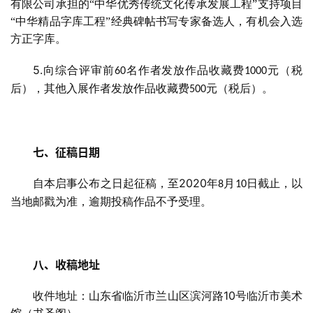
有限公司承担的“中华优秀传统文化传承发展工程”支持项目
“中华精品字库工程”经典碑帖书写专家备选人，有机会入选
方正字库。
5.
向综合评审前
名作者发放作品收藏费
元（税
60
1000
后），其他入展作者发放作品收藏费
元（税后）。
500
七、征稿日期
2020
自本启事公布之日起征稿，至
年
月
日截止，以
8
10
当地邮戳为准，逾期投稿作品不予受理。
八、收稿地址
10
收件地址：山东省临沂市兰山区滨河路
号临沂市美术