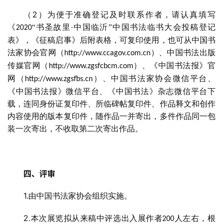
2
（
）为便于准确登记及时联系作者，请认真填写
艺
《
“书圣故里·中国临沂”中国书法临书大会投稿登记
2020
坛
表》，《征稿启事》后附表格，可复印使用，也可从中国书
快
法家协会官网（
）、中国书法出版
http://www.ccagov.com.cn
讯
传媒官网（
）、《中国书法报》官
http://www.zgsfcbcm.com
网（
）、中国书法家协会微信平台、
http://www.zgsfbs.cn
书
《中国书法报》微信平台、《中国书法》杂志微信平台下
法
载，连同身份证复印件、所临碑帖复印件、作品释文和创作
征
内容使用的版本复印件，随作品一并寄出，多件作品同一包
稿
装一次寄出，不收取第二次寄出作品。
学
术
四、评审
研
究
1.
由中国书法家协会组织实施。
法
2.
本次展览拟从来稿中评选出入展作者
人左右，根
200