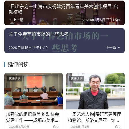
“日出东方—上海市庆祝建党百年青年美术创作项目”启
动征稿
上一篇
2020年6月5日 下午8:47
关于今春艺拍市场的一些思考
2020年6月5日 下午11:19
下一篇
延伸阅读
艺坛快讯
艺坛快讯
加强党的组织覆盖 推动协会
一周艺术人物|隈研吾建展厅
党建工作 ——成都市美术家
植物馆，斯洛文尼亚一馆长
协会、成都市书法家协会成
被解职
2020年6月20日
0
2021年1月4日
0