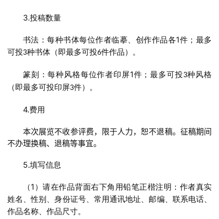
3.
投稿数量
1
书法：每种书体每位作者临摹、创作作品各
件；最多
可投
种书体（即最多可投
件作品）。
3
6
1
篆刻：每种风格每位作者印屏
件；最多可投
种风格
3
（即最多可投印屏
件）。
3
4.
费用
本次展览不收参评费，限于人力，恕不退稿。征稿期间
不办理换稿、退稿等事宜。
5.
填写信息
1
（
）请在作品背面右下角用铅笔正楷注明：作者真实
姓名、性别、身份证号、常用通讯地址、邮编、联系电话、
首
作品名称、作品尺寸。
页