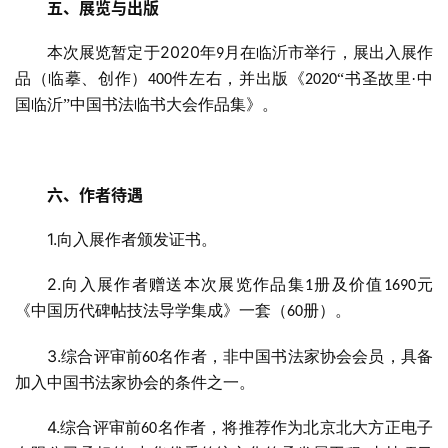
五、展览与出版
用
錯
2020
本次展览暂定于
年
月在临沂市举行，展出入展作
9
的
品（临摹、创作）
件左右，并出版《
“书圣故里·中
400
2020
繁
国临沂”中国书法临书大会作品集》。
體
字
一
百
六、作者待遇
例
1.
向入展作者颁发证书。
2.
向入展作者赠送本次展览作品集
册及价值
元
1
1690
《中国历代碑帖技法导学集成》一套（
册）。
60
3.
综合评审前
名作者，非中国书法家协会会员，具备
60
加入中国书法家协会的条件之一。
4.
综合评审前
名作者，将推荐作为北京北大方正电子
60