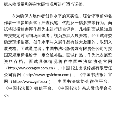
书
据来稿质量和评审实际情况可进行适当调整。
欣
赏
3.
为确保入展作者创作水平的真实性，综合评审前
名
60
作者一律参加面试；严查代笔、代刻及一稿多投等行为。面
砚
试将以投稿参评作品为主进行综合评判。凡接到面试通知后
边
未按规定时间到场面试者，视为放弃入展资格。经面试评委
夜
确定现场临摹、创作水平与入展作品有较大差距的，取消入
话
展资格。面试通过者，中国书法出版传媒有限责任公司将按
国家规定标准给予一定交通补贴。面试作品，作为此次展览
美
资料存档。面试具体情况将在中国书法家协会官网
术
（
）、中国书法出版传媒有限责任
http://www.ccagov.com.cn
图
公司官网（
）、《中国书法报》官
http://www.zgsfcbcm.com
库
网（
）、中国书法家协会微信平台、
http://www.zgsfbs.cn
《中国书法报》微信平台、《中国书法》杂志微信平台公
容
示。
易
寫
錯