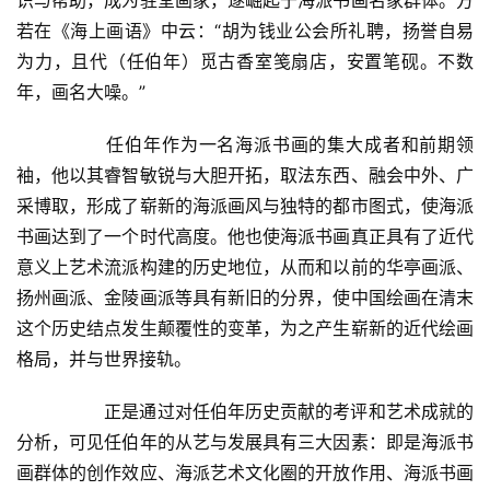
识与帮助，成为驻堂画家，遂崛起于海派书画名家群体。方
若在《海上画语》中云：“胡为钱业公会所礼聘，扬誉自易
为力，且代（任伯年）觅古香室笺扇店，安置笔砚。不数
年，画名大噪。”  
  	任伯年作为一名海派书画的集大成者和前期领
袖，他以其睿智敏锐与大胆开拓，取法东西、融会中外、广
采博取，形成了崭新的海派画风与独特的都市图式，使海派
书画达到了一个时代高度。他也使海派书画真正具有了近代
意义上艺术流派构建的历史地位，从而和以前的华亭画派、
扬州画派、金陵画派等具有新旧的分界，使中国绘画在清末
这个历史结点发生颠覆性的变革，为之产生崭新的近代绘画
格局，并与世界接轨。  
  	正是通过对任伯年历史贡献的考评和艺术成就的
分析，可见任伯年的从艺与发展具有三大因素：即是海派书
画群体的创作效应、海派艺术文化圈的开放作用、海派书画