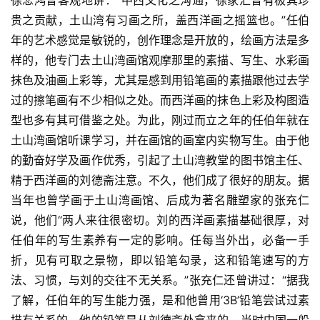
徐悲鸿曾客观地讲：“中西文化之沟通，徐家汇曾有极其珍
贵之贡献，土山湾有习画之所，盖西洋画之摇篮也。”任伯
年的艺术感觉是敏锐的，创作理念是开放的，绘画方法是多
样的，他专门去土山湾画馆观摩那里的素描、写生、水彩画
抹色及油画上彩等，尤其是感到用铅笔画的素描跟他过去学
过的擦笔画有不少相似之处。而西洋画的抹色上彩及构图造
型也多有其可借鉴之处。为此，刚过而立之年的任伯年就在
土山湾画馆听课学习，并在画馆的画室内实物写生。由于他
的勤奋好学及画作优秀，引起了土山湾教堂的图书馆主任、
精于西洋画的刘德斋注意。不久，他们成了很好的朋友。据
当年也曾学画于土山湾画馆、后成为著名雕塑家的张充仁
说，他们“两人来往很密切。刘的西洋画素描基础很厚，对
任伯年的写生素养有一定的影响。任每当外出，必备一手
折，见有可取之景物，即以铅笔勾录，这和铅笔速写的方
法、习惯，与刘的交往不无关系。”张充仁还曾讲过：“据我
了解，任伯年的写生能力强，是和他曾用‘3B’铅笔尝试过素