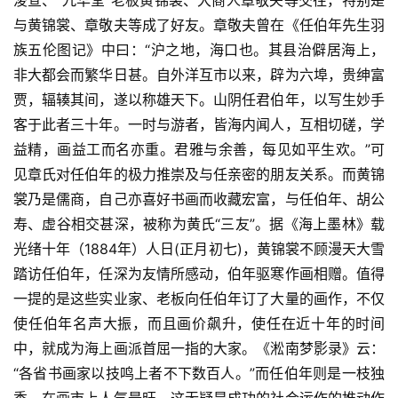
浚宣、“九华堂”老板黄锦裳、大商人章敬夫等交往，特别是
术
与黄锦裳、章敬夫等成了好友。章敬夫曾在《任伯年先生羽
研
族五伦图记》中曰：“沪之地，海口也。其县治僻居海上，
究
非大都会而繁华日甚。自外洋互市以来，辟为六埠，贵绅富
贾，辐辏其间，遂以称雄天下。山阴任君伯年，以写生妙手
法
客于此者三十年。一时与游者，皆海内闻人，互相切磋，学
书
益精，画益工而名亦重。君雅与余善，每见如平生欢。”可
欣
见章氏对任伯年的极力推崇及与任亲密的朋友关系。而黄锦
赏
裳乃是儒商，自己亦喜好书画而收藏宏富，与任伯年、胡公
寿、虚谷相交甚深，被称为黄氏“三友”。据《海上墨林》载
砚
边
光绪十年（1884年）人日(正月初七)，黄锦裳不顾漫天大雪
夜
踏访任伯年，任深为友情所感动，伯年驱寒作画相赠。值得
话
一提的是这些实业家、老板向任伯年订了大量的画作，不仅
使任伯年名声大振，而且画价飙升，使任在近十年的时间
美
中，就成为海上画派首屈一指的大家。《淞南梦影录》云：
术
“各省书画家以技鸣上者不下数百人。”而任伯年则是一枝独
图