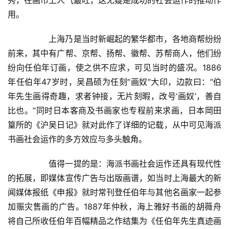
秀，在画市上人气最旺，这无疑是成功的社会运作的推动作
库
用。  
容
  	上海乃是当时新崛起的繁华都市，各地商帮纷纷
易
前来，其中有广帮、京帮、扬帮、徽帮、苏帮商人，他们纷
寫
錯
纷向任伯年订画，使之供不应求，可见当时的盛况。1886
用
年任伯年47岁时，吴昌硕为任刻“画奴”大印，边款曰：“伯
錯
年先生画得奇趣，求者钟接，无片刻暇，改号‘画奴’，善自
的
比也。”同时日本客商及书画家也专程前来求画，日本岡田
繁
篁所的《沪吴日记》就对此作了详细的记载，从中可见海派
體
书画社会运作的多方效应与多头触角。  
字
一
  	值得一提的是：海派书画社会运作还具有现代性
百
例
的拓展，即媒体宣传广告与出版画谱，如当时上海最大的新
闻媒体报纸《申报》就时常刊登任伯年与其他名画家一起参
加赈灾售画的广告。1887年仲秋，海上雅好书画的胡薇舟
将自己所收任伯年百幅精品之作结集为《任伯年先生真迹画