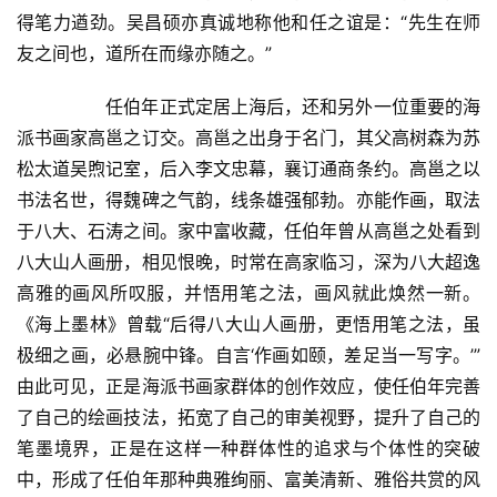
得笔力遒劲。吴昌硕亦真诚地称他和任之谊是：“先生在师
友之间也，道所在而缘亦随之。”  
  	任伯年正式定居上海后，还和另外一位重要的海
派书画家高邕之订交。高邕之出身于名门，其父高树森为苏
松太道吴煦记室，后入李文忠幕，襄订通商条约。高邕之以
书法名世，得魏碑之气韵，线条雄强郁勃。亦能作画，取法
于八大、石涛之间。家中富收藏，任伯年曾从高邕之处看到
八大山人画册，相见恨晚，时常在高家临习，深为八大超逸
高雅的画风所叹服，并悟用笔之法，画风就此焕然一新。
《海上墨林》曾载“后得八大山人画册，更悟用笔之法，虽
极细之画，必悬腕中锋。自言‘作画如颐，差足当一写字。’”
由此可见，正是海派书画家群体的创作效应，使任伯年完善
了自己的绘画技法，拓宽了自己的审美视野，提升了自己的
笔墨境界，正是在这样一种群体性的追求与个体性的突破
中，形成了任伯年那种典雅绚丽、富美清新、雅俗共赏的风