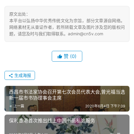
原文出处：
本平台以弘扬中华优秀传统文化为宗旨，部分文章源自网络。
网络素材无从查证作者，若所转载文章及图片涉及您的版权问
题，请您及时与我们取得联系。admin@cn5v.com
赞
(0)
生成海报
西昌市书法家协会召开第七次会员代表大会,曾光福当选
新一届市书协理事会主席
上一篇
2020年6月4日 下午7:39
保利香港首次推出线上中国书画私洽服务