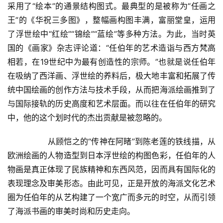
采用了“绘本”的通景结构图式。最典型的是被称为“任画之
王”的《华祝三多图》，整幅画构图丰满，富丽堂皇，运用
了浮世绘中“红绘”“锦绘”“蓝绘”等多种方法。为此，当时英
国的《画家》杂志评论道：“任伯年的艺术造诣与西方梵高
相若，在19世纪中为最有创造性的宗师。”也就是说任伯年
在吸纳了西洋画、浮世绘的养料后，极大地丰富和拓展了传
统中国绘画的创作方法与技术手段，从而把海派绘画推到了
与国际接轨的历史高度和艺术层面。而以往在任伯年的研究
中，他的这个划时代的杰出贡献是被忽略的。  
  	从顾恺之的“传神在阿睹”到陈老莲的铁线描，从
欧洲绘画的人物造型到日本浮世绘的构图色彩，任伯年的人
物画是真正体现了民族精神和东西风范，因而具有国际化的
表现理念及审美形态。由此可见，正是开放的海派文化艺术
圈为任伯年的从艺构建了一个宽广而多元的时空，从而引领
了海派书画的审美时尚和历史走向。  