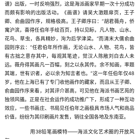
谱》出版，一时反响强烈，这是海派画家早期一次十分成功
而颇有影响的出版活动。《画谱》请吴大澂题扉页，王子
卿、俞曲园作序，规格极高。王子卿序曰：“胡君薇舟，侨
寓沪滨，喜得任伯年手绘百页，持以见眎，凡人物、山水、
花鸟、草虫，各具精妙，洵为后学津梁。”而清末大儒俞曲
园则序云：“任君伯年所作画，无论山水、人物、花鸟，皆
有古拙之意存其中，每观其笔迹，觉汉人陈敞刘白去人未
远。薇舟得其画凡一百幅，刻之以永其传。余不知画，率题
其端，世有识者，必以余为知言者也。”这一年任伯年仅48
岁，他在上海已有了专门收他画作的藏家，而且从王子卿、
俞曲园作序来看，对其评介甚高，可见他在海派书画艺苑的
独领风骚。正是在社会运作的成功推广下，形成了一种互动
效应，一些书画庄、书局见任伯年之画极具市场人气和商品
价值，纷纷为其印刷画片发售，销往全国各地及东南亚。  
  	用3B铅笔画模特——海派文化艺术圈的开放风