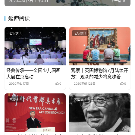
2020年6月5日 上午4:11
下一篇
延伸阅读
艺坛快讯
艺坛快讯
经典传承——全国少儿国画
观察｜英国博物馆7月陆续开
大展在京启动
放：观众的减少将意味着什
么？
2020年6月7日
0
2020年6月26日
0
艺坛快讯
艺坛快讯