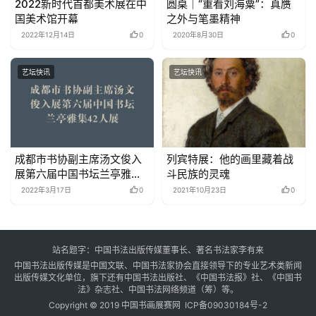
2022新时代首都美术展在中
圆桌｜“重看刘海粟”：真赝
国美术馆开幕
之外与笔墨精神
2022年12月14日
0
2020年8月30日
0
艺坛快讯
艺坛快讯
成都市书协副主席汤文俊入
列宾特展：他的画里藏着战
展第六届中国书坛兰亭雅集
斗民族的灵魂
42人展
2022年3月17日
0
2021年10月23日
0
站名题字：中国书法出版传媒董事长、著名书法家李有来
中国书法出版传媒是中国文联、中国书法家协会直接领导下的专业艺术类新闻
出版传媒文化单位，旗下还有中国书法出版社、《中国书法报》社、《中国书
法》杂志社、中国书法网络频道（筹）等。
Copyright © 2019 中国书画展赛网
ICP备09030184号-2