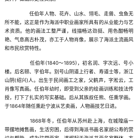
  	任伯年人物、花卉、山水、翎毛、走兽、虫鱼无
所不能，这正是作为海派中职业画家所具有的从业能力与艺
术资质。他的画法工整严谨，线描畅达劲挺、用色酣畅明
艳、气息高古朴茂，亦工于人物肖像，展示了海派主流画风
和市民欣赏特性。  
  	任伯年(1840～1895)，初名润、字次远、号小
楼。后名颐、字伯年。别号山阴道上行者、寿道士等，浙江
山阴(绍兴)人。出生于民间画工之家，父鹤声，字淞云，工
肖像写真画。任伯年幼时，即受到父亲的绘画训练和技法传
授，打下了扎实的写实基础。后从其族叔任熊、任熏学画。
于1864年随任熏赴宁波从艺卖画，人物画技艺日进。  
  	1868年冬，任伯年从苏州赴上海，在城隍庙一
带摆地摊售画，生活穷困，后得到海派书画名家胡公寿的赏