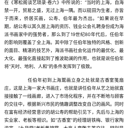
在《寒松阁谈艺琐录·卷六》中所说的：“当时的上海，自海
禁一开，贸易之盛，无过上海一隅。而以砚田为生者，亦皆
于而来，侨居买画，公寿、伯年最为杰出。”如果说在早
期，胡公寿以其久居上海的资历、钱业公会礼聘身份成为海
首
派书画家中的强势者，那么到了19世纪80年代后，任伯年
页
的影响则覆盖了全上海。其中除了任伯年独特的风格、创新
的面目、精湛的技艺外，海派书画社会化运作的最优化、最
艺
大化、最强化直接起到了推波助澜的作用，也就是说任伯年
坛
将“天时、地利、人和”的条件发挥到了极致。  
快
讯
  	任伯年初到上海鬻画立身之处就是古香室笺扇
庄，这是上海一家大书画庄，也就是讲任伯年从艺之始就直
书
接接触了一线画廊，进入了市场化程序，并在不断地与顾客
法
的交往中，根据新兴市民的情趣调整改变自己的画风。同时
征
稿
在富有经济经营意识的胡公寿的帮助引见下，先后与上海的
实业家、老板等相识。如“古香室”的经理胡铁梅、银行家陶
学