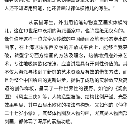
描有关系的。他的铅笔是从刘德斋处拿来的。当时中国一般
人还不知道用铅笔，他还曾画过裸体模特儿的写生。”  
  	从素描写生，外出用铅笔勾物直至画实体模特
儿，这在19世纪中晚期的海派画家中，也许是绝无仅有的。
像任伯年这样一位完全从传统的中国绘画及笔墨形态走出的
画家，在上海这块东西交融的开放式平台上，能够自我突
破，转型学习西方绘画的方法及理念，热情地拥抱外来艺
术，专注地吸纳欧化技法，应当讲是具有开创性价值的。其
不仅为海派寻找到了新鲜的艺术资源及有效的借鉴方法，而
且为整个中国绘画的更新进步，提供了成功的实验效应及高
迈的创作样板，呈现了一种世界性的视野。如他的《观剑
图》《风尘三侠》等，人物造型准确、结构比例严谨、光影
效果明显，其中凸显出欧化的技法与构想。又如他的《仲华
二十七岁小像》，其整体构图及人物勾画，尤其是人物面部
刻画，都体现了深厚的素描功底。  