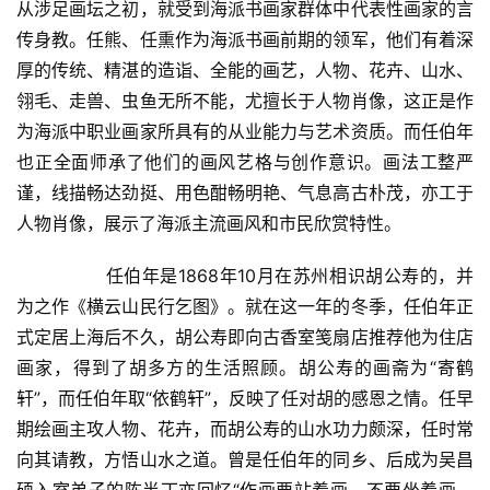
从涉足画坛之初，就受到海派书画家群体中代表性画家的言
传身教。任熊、任熏作为海派书画前期的领军，他们有着深
厚的传统、精湛的造诣、全能的画艺，人物、花卉、山水、
翎毛、走兽、虫鱼无所不能，尤擅长于人物肖像，这正是作
为海派中职业画家所具有的从业能力与艺术资质。而任伯年
也正全面师承了他们的画风艺格与创作意识。画法工整严
谨，线描畅达劲挺、用色酣畅明艳、气息高古朴茂，亦工于
人物肖像，展示了海派主流画风和市民欣赏特性。  
  	任伯年是1868年10月在苏州相识胡公寿的，并
为之作《横云山民行乞图》。就在这一年的冬季，任伯年正
式定居上海后不久，胡公寿即向古香室笺扇店推荐他为住店
画家，得到了胡多方的生活照顾。胡公寿的画斋为“寄鹤
轩”，而任伯年取“依鹤轩”，反映了任对胡的感恩之情。任早
期绘画主攻人物、花卉，而胡公寿的山水功力颇深，任时常
向其请教，方悟山水之道。曾是任伯年的同乡、后成为吴昌