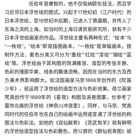
  	任伯年是睿智的，他不仅吸纳欧化技法，而且学
习近邻日本浮世绘的图式。兴起于17世纪初（江户时代）的
日本浮世绘，至19世纪中后期，已进入了鼎盛期，并传入了
东海之滨的上海。如当时的上海日清贸易研究所，就有不少
日本浮世绘画家的作品。浮世绘主要有两种形式：“绘本”与
“一枚绘”。“绘本”即是插图画本，“一枚绘”是单幅画本。按
制作方法、套色分类又可分为“墨绘”“红绘”“漆绘”“锦绘”“蓝
绘”等。浮世绘由于其构图的饱满雍容、造型的夸张丰腴、
色彩的瑰丽华美、线条的飘逸流畅，因而在当时的东方及西
方美术界影响颇大。如法国画家马奈1866年创作的《吹笛
少年》，就运用了浮世绘的造型方法与色彩效果。荷兰画家
梵高创作于1889年的《星夜》构图及涡卷图案，也参考了
葛饰北斋的浮世绘《神奈川冲浪里》。同样，与马奈、梵高
同时代的任伯年也在自己的绘画中运用或变通了浮世绘的构
图法与色彩法。如他的《双仙献寿》《苏武牧羊》就有鲜明
的浮世绘造型技法与色彩敷色。而12屏的《群仙祝寿图》就