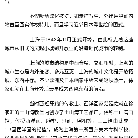
气  
  	不仅吸纳欧化技法，如素描写生，外出用铅笔勾
物直至画实体模特儿，而且学习近邻日本浮世绘的图式。  
  	上海于1843年11月正式开埠，由此标志着这座
城市从旧式的吴越小城到开放型的沿海近代城市的转制。  
  	上海的城市结构是中西合璧、交汇相融，上海的
城市生态是内外兼容、多元互惠，上海的城市文化是开放拓
展、东西并存。不少欧洲及日本画家相继来到这块热土，徐
家汇就在上海开埠后最早成为西风东渐的前沿。  
  	当时西班牙籍的传教士、西洋画家范廷佐就在徐
家汇的土山湾教堂内创办了土山湾工艺品厂，俗称土山湾画
馆，传授西洋画、雕塑、印刷、照相等，土山湾由此成了
“中国西洋画的摇篮”，成为上海第一所西方美术专科学校。