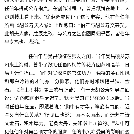
硕入室弟子的陈半丁亦回忆“作画要站着画，不要坐着画，
任伯年得胡公寿指点，在创作过程中，曾把纸铺在地上，人
跑到楼上看下来。”徐悲鸿亦佐证了这段史实，他在任伯年
所画《胡公寿夫人像》上题跋曰：“伯年与胡公寿交甚契，
此胡夫人像，戊辰之秋，与公寿之乞食图同归乎吾，皆伯年
早岁笔也。悲鸿。”  
  	任伯年与吴昌硕情在师友之间，当年吴昌硕从苏
州来上海时，曾带了数幅任画的梅竹等花卉回苏州临摹，日
后再请任指正。而任对吴深厚的书法功力、独特的金石印风
和即兴吟诗的才气亦十分仰慕，他们亦时常切磋书法、金
石。《海上墨林》第三卷曾记载：“有一天胡公寿对吴昌硕
说：‘君的嗜画似乎太迟了。’因为吴习画是在30岁以后。当
时任伯年在座，即跟着说：‘胸中有才华，笔底有气韵，迟
些又有什么关系？’杨见山也说：‘画不以画出，而造艺在诗
文金石，积水厚力，能负大舟，是知参上乘禅的。’”从中可
见任伯年对吴昌硕才华的服膺，任的书风亦受吴的影响而变