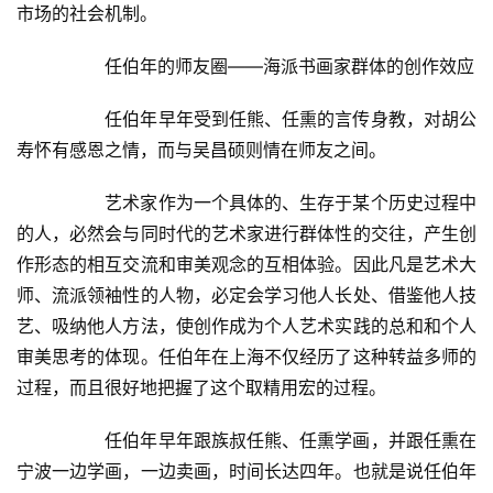
市场的社会机制。  
  	任伯年的师友圈——海派书画家群体的创作效应  
  	任伯年早年受到任熊、任熏的言传身教，对胡公
寿怀有感恩之情，而与吴昌硕则情在师友之间。  
  	艺术家作为一个具体的、生存于某个历史过程中
的人，必然会与同时代的艺术家进行群体性的交往，产生创
作形态的相互交流和审美观念的互相体验。因此凡是艺术大
师、流派领袖性的人物，必定会学习他人长处、借鉴他人技
艺、吸纳他人方法，使创作成为个人艺术实践的总和和个人
审美思考的体现。任伯年在上海不仅经历了这种转益多师的
过程，而且很好地把握了这个取精用宏的过程。  
  	任伯年早年跟族叔任熊、任熏学画，并跟任熏在
宁波一边学画，一边卖画，时间长达四年。也就是说任伯年