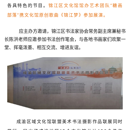
各具特色的节目。
锦江区文化馆馆办艺术团队“糖画
学
部落”携文化馆原创歌曲《锦江梦》参加展演。
术
研
应主办方邀请，锦江区书法家协会常务副主席兼秘书
究
长陈洪老师应邀参加书法创作笔会，与各地书画家们欢聚一
堂、挥毫泼墨、相互交流、增进友谊。
法
书
欣
赏
砚
边
夜
话
成渝区域文化馆联盟美术书法摄影作品联展同时
美