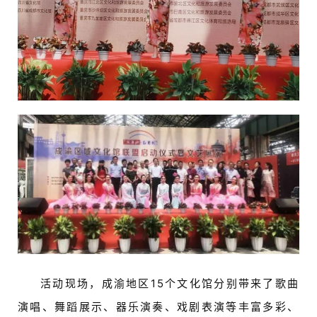
首
页
艺
坛
快
讯
书
法
活动现场，成渝地区15个文化馆分别带来了歌曲
征
演唱、舞蹈展示、器乐演奏、戏剧表演等丰富多彩、
稿