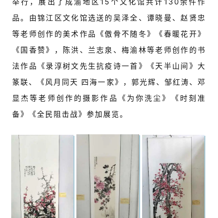
术
举行，展出了成渝地区15个文化馆共计130余件作
图
品。由锦江区文化馆选送的吴泽全、谭晓曼、赵贤忠
库
等老师创作的美术作品《傲骨不随冬》《春暖花开》
《国香赞》，陈洪、兰志泉、梅渝林等老师创作的书
容
易
法作品《录淳树文先生抗疫诗一首》《天半山间》大
寫
篆联、《风月同天 四海一家》，郭光辉、邹红涛、邓
錯
用
显杰等老师创作的摄影作品《为你洗尘》《时刻准
錯
备》《全民阻击战》参加展览。
的
繁
體
字
一
百
例