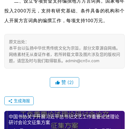
二、设立专项资金支持编撰地方方言词典。国家每年
錯
的
投入2000万元，支持有研究基础、条件具备的机构和个
繁
人开展方言词典的编撰工作，每项支持100万元。
體
字
一
原文出处：
百
本平台以弘扬中华优秀传统文化为宗旨，部分文章源自网络。
例
网络素材无从查证作者，若所转载文章及图片涉及您的版权问
题，请您及时与我们取得联系。admin@cn5v.com
赞
(2)
生成海报
中国书协关于开展习近平总书记文艺工作重要论述理论
研讨会论文征集方案