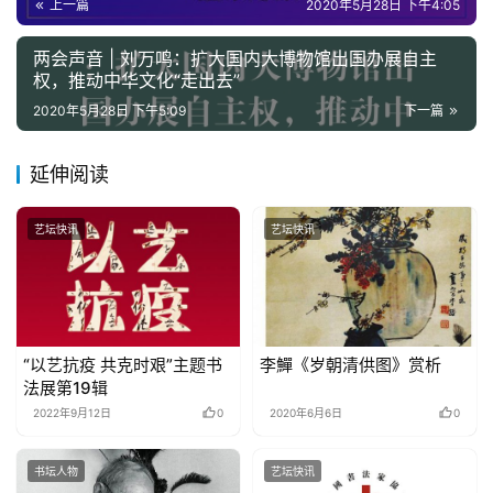
上一篇
2020年5月28日 下午4:05
两会声音 | 刘万鸣：扩大国内大博物馆出国办展自主
权，推动中华文化“走出去”
2020年5月28日 下午5:09
下一篇
延伸阅读
艺坛快讯
艺坛快讯
“以艺抗疫 共克时艰”主题书
李鱓《岁朝清供图》赏析
法展第19辑
2022年9月12日
0
2020年6月6日
0
书坛人物
艺坛快讯