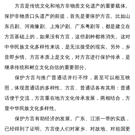
艺
方言是传统文化和地方非物质文化遗产的重要载体。
坛
保护非物质口头遗产的前提，首先是要保护方言。比如山
快
东吕剧、河南豫剧、上海沪剧、广东粤剧等，都是建立在
讯
方言基础上的，如果没有方言，这些剧种都将消失。这对
书
中华民族文化多样性来说，是无法接受的现实。另外，乡
法
音即乡情。方言本质上是文化，对方言进行保护传承，是
征
稿
继承传统和树立文化自信的重要部分。
保护方言与推广普通话并行不悖，甚至可以相互映
学
照，体现普通话的多样性。方言、普通话各有其用：普通
术
研
话便于交流，方言重在地方文化传承发展，两相结合，方
究
显中华民族文化多样性。
保护方言有助经济的发展。广东、江浙一带的实践，
法
书
已经得到了证明。方言使人们对家乡、对故地、对祖国更
欣