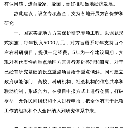
有认同感，进而爱家、爱国，更好推动当地经济发展。
赏
故此建议，设立专项基金，支持各地开展方言保护和
砚
研究
边
一、国家实施地方方言保护研究专项工程。以课题形
夜
式实施，每年投入5000万元，对方言语系每年支持百个
话
左右科研项目，提供一定经费。5年为一个建设周期，实
美
现对有代表性的重点地区方言进行基础整理和研究。对于
术
已经有研究基础的设立重点项目给予重点倾斜。同时建立
图
库
政府职能部门、高校、科研机构、社会机构的信息共享和
联动机制，形成合力。在项目申报方式上进行创新，打破
容
壁垒，允许民间组织和个人进行申报，把全体有志于此项
易
寫
工作的组织和个人全部纳入到研究体系中来。
錯
用