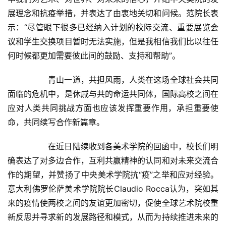
展理念和抗疫举措，并表达了由衷地关切和问候。范院长表
示：“尽管眼下很多已经纳入计划的校际交流、重要展览会
议和学生交换项目暂时无法实施，但是我相信我们比以往任
何时候都更加需要彼此间的鼓励、支持和帮助”。  
  	青山一道，共担风雨，人类在这场全球社会共同
面临的危机中，是休戚与共的命运共同体，国际高校之间在
应对人类共同挑战方面也应该发挥重要作用，承担重要使
命，共同续写合作新篇章。  
  	在近日陆续收到各美术学院的回函中，校长们明
确表达了对多边合作，互利共赢精神的认同和对未来交流合
作的期望，并赞扬了中央美术学院抗“疫”之举和应对经验。
意大利佛罗伦萨美术学院院长Claudio Rocca认为，突如其
来的疫情使两校之间的友谊更加密切，促使全球艺术院校重
新反思并寻求新的发展路径和模式，从而为持续推进未来的