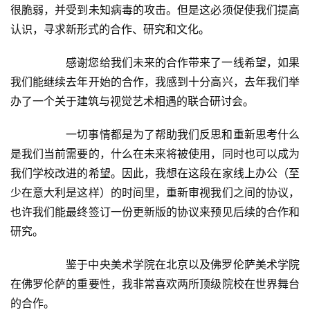
錯
很脆弱，并受到未知病毒的攻击。但是这必须促使我们提高
用
认识，寻求新形式的合作、研究和文化。  
錯
的
  	感谢您给我们未来的合作带来了一线希望，如果
繁
我们能继续去年开始的合作，我感到十分高兴，去年我们举
體
办了一个关于建筑与视觉艺术相遇的联合研讨会。  
字
一
  	一切事情都是为了帮助我们反思和重新思考什么
百
是我们当前需要的，什么在未来将被使用，同时也可以成为
例
我们学校改进的希望。因此，我想在这段在家线上办公（至
少在意大利是这样）的时间里，重新审视我们之间的协议，
也许我们能最终签订一份更新版的协议来预见后续的合作和
研究。  
  	鉴于中央美术学院在北京以及佛罗伦萨美术学院
在佛罗伦萨的重要性，我非常喜欢两所顶级院校在世界舞台
的合作。  