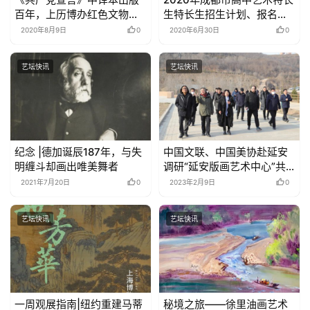
百年，上历博办红色文物史
生特长生招生计划、报名条
料展
件公布
2020年8月9日
0
2020年6月30日
0
艺坛快讯
艺坛快讯
纪念 |德加诞辰187年，与失
中国文联、中国美协赴延安
明缠斗却画出唯美舞者
调研“延安版画艺术中心”共
建工作
2021年7月20日
0
2023年2月9日
0
艺坛快讯
艺坛快讯
一周观展指南|纽约重建马蒂
秘境之旅——徐里油画艺术