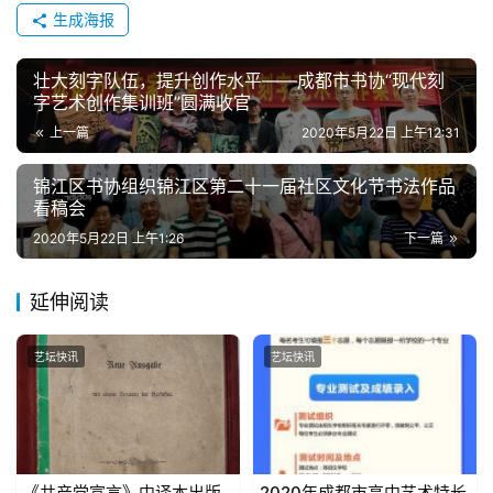
生成海报
壮大刻字队伍，提升创作水平——成都市书协“现代刻
字艺术创作集训班”圆满收官
上一篇
2020年5月22日 上午12:31
锦江区书协组织锦江区第二十一届社区文化节书法作品
看稿会
2020年5月22日 上午1:26
下一篇
延伸阅读
艺坛快讯
艺坛快讯
《共产党宣言》中译本出版
2020年成都市高中艺术特长