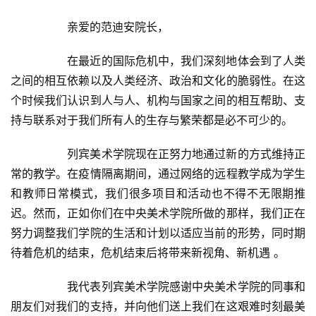
页
  	亲爱的范迪安院长，  
艺
  	在最近的国际危机中，我们深刻地体会到了人类
坛
之间的相互依赖以及人类经济、政治和文化的脆弱性。在这
快
个时候我们认识到人与人、机构与国家之间的相互帮助、支
讯
持与联系对于我们所有人的生存与繁荣都是必不可少的。  
书
  	列宾美术学院现在正努力地通过新的方式维持正
法
常的教学。在疫情隔离期间，通过网络的远程教学成为学生
征
和教师日常模式，我们很多项目和活动也不得不无限期推
稿
迟。然而，正如你们在中央美术学院所做的那样，我们正在
学
努力调整我们学院的生活和计划以适应当前的形势，同时期
术
待着危机的结束，危机结束后将带来新视角、新机遇 。  
研
究
  	我代表列宾美术学院感谢中央美术学院的同事和
朋友们对我们的支持，并向他们送上我们在这艰难时刻最美