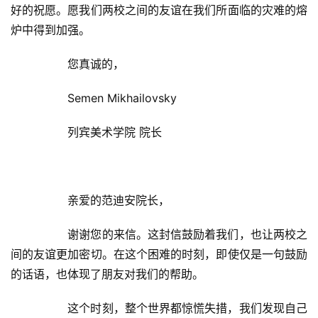
法
好的祝愿。愿我们两校之间的友谊在我们所面临的灾难的熔
书
炉中得到加强。  
欣
赏
  	您真诚的，  
砚
  	Semen Mikhailovsky  
边
夜
  	列宾美术学院 院长  
话
美
  	亲爱的范迪安院长，  
术
图
  	谢谢您的来信。这封信鼓励着我们，也让两校之
库
间的友谊更加密切。在这个困难的时刻，即使仅是一句鼓励
的话语，也体现了朋友对我们的帮助。  
容
易
  	这个时刻，整个世界都惊慌失措，我们发现自己
寫