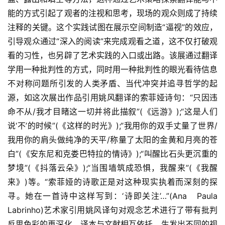
能的方式引起了观者的注视和思考，现场的观众则成了持续
注释的关键。这个实践试图在展示空间制造“逼视”的效应，
引导观众通过“深入的阅读”来完成观看之道，这不仅打破观
看的习性，也另辟了艺术实践的入口或出路。该展通过翻译
学用一种批判性的方式，同时用一种批判性的眼光看待信息
不对称问题所引发的人类矛盾、当代冲突并追寻哲学的起
源，如这次展出作品引用姚风翻译的索菲娅诗句：“只因违
命不从/我才目睹这一切并将此描叙”(《远游》);“这是人们
说‘不’的时候”(《这样的时光》);“我用你的双手丈量了世界/
我用你的肩头做纯净的天平/称量了太阳的金黄和月亮的苍
白”(《安东尼和克娄巴特拉的情诗》);“叫醒比石头更沉重的
梦境”(《抖落云朵》);“当围墙筑成恐惧，我醒来”(《我醒
来》)等。“索菲娅的诗歌正是对这种现实执着而深刻的探
寻。她在一首诗中这样写到：‘诗即关注’…”(Ana   Paula   
Labrinho)艺术家引用姚风译句对观念艺术进行了带有批判
反思色彩的再深化，译本与文献相互依托，生发出不同的视