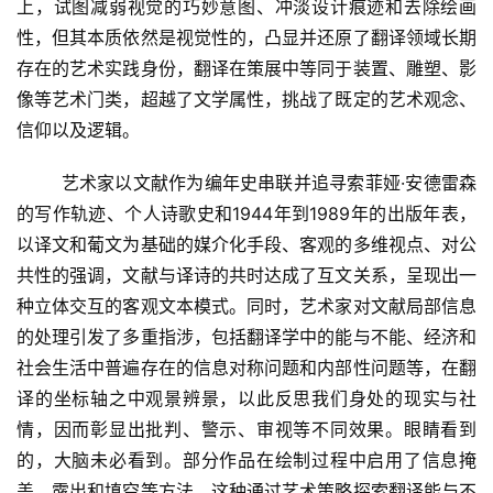
上，试图减弱视觉的巧妙意图、冲淡设计痕迹和去除绘画
性，但其本质依然是视觉性的，凸显并还原了翻译领域长期
存在的艺术实践身份，翻译在策展中等同于装置、雕塑、影
像等艺术门类，超越了文学属性，挑战了既定的艺术观念、
信仰以及逻辑。  
  	艺术家以文献作为编年史串联并追寻索菲娅·安德雷森
的写作轨迹、个人诗歌史和1944年到1989年的出版年表，
以译文和葡文为基础的媒介化手段、客观的多维视点、对公
共性的强调，文献与译诗的共时达成了互文关系，呈现出一
种立体交互的客观文本模式。同时，艺术家对文献局部信息
的处理引发了多重指涉，包括翻译学中的能与不能、经济和
社会生活中普遍存在的信息对称问题和内部性问题等，在翻
译的坐标轴之中观景辨景，以此反思我们身处的现实与社
情，因而彰显出批判、警示、审视等不同效果。眼睛看到
的，大脑未必看到。部分作品在绘制过程中启用了信息掩
盖、露出和填空等方法，这种通过艺术策略探索翻译能与不