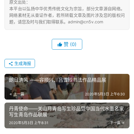
原文出处：
本平台以弘扬中华优秀传统文化为宗旨，部分文章源自网络。
网络素材无从查证作者，若所转载文章及图片涉及您的版权问
题，请您及时与我们取得联系。admin@cn5v.com
赞
(0)
生成海报
朗日清风 ——容顺兴、吕雪玲书法作品精品展
上一篇
2020年5月3日 上午6:30
丹青使命——关山月青岛写生珍品暨中国当代水墨名家
写生青岛作品联展
2020年5月3日 上午8:31
下一篇