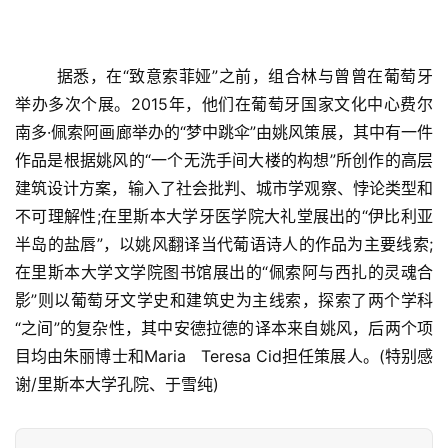
  	据悉，在“致意索菲娅”之前，组合林与曾曾在葡萄牙
举办多次个展。2015年，他们在葡萄牙国家文化中心费尔
南多·佩索阿画廊举办的“梦中跳伞”由姚风策展，其中有一件
作品是根据姚风的“一个无洗手间大楼的构想”所创作的高层
建筑设计方案，输入了社会批判、城市学观察、悖论类型和
不可理解性;在里斯本大学牙医学院大礼堂展出的“伊比利亚
半岛的盐唇”，以姚风翻译当代葡语诗人的作品为主要线索;
在里斯本大学文学院图书馆展出的“佩索阿与西扎的灵魂合
影”则以葡萄牙文学史和建筑史为主线索，探索了两个学科
“之间”的复杂性，其中安德拉德的译本来自姚风，后两个项
目均由朱丽博士和Maria   Teresa Cid担任策展人。(特别感
谢/里斯本大学孔院、于雪纯)  