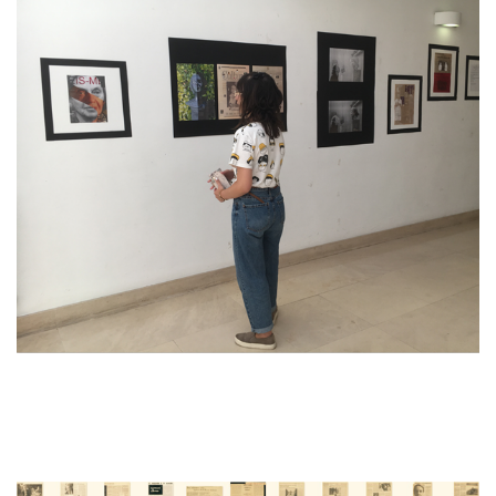
體
字
一
百
例