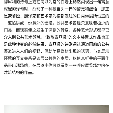
辞犀利的诗句上或在习以为常的白墙上赫然闪现出一句寓意
砚
边
深邃的译句时，凸现了一种被当头一棒的警觉和醒悟，那正
夜
是索菲娅、翻译家和艺术家为按部就班的日常僵局所设置的
话
一道陷阱或一份意外的馈赠。公共艺术曾经只意味着极少的
门类，而现实使之发生了深刻的转变，各种艺术形式都早已
美
介入到公共艺术领域，“致敬索菲娅”的文本装置式作品也正
术
是此种转变的必然结果，索菲娅的诗歌通过通道画廊的公共
图
渠道进入人们的视野，借助简易媒材出现的话语，与其展示
库
环境的互文关系是该展公共性的本质，以信息折叠的平面作
品带出现场感，在展览中你可以看到一些呼应展览场地内在
容
建筑结构的作品。  
易
寫
錯
用
錯
的
繁