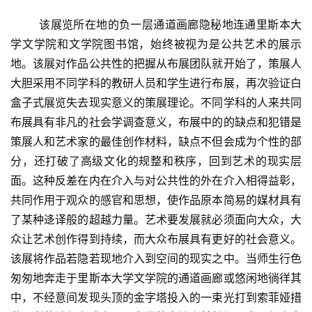
讯
  	该展览所在地的负一层通道画廊隐秘地连通里斯本大
学文学院和文学院图书馆，始终被视为是公共艺术的展示
书
地。该展对作品公共性的把握从布展团队就开始了，策展人
法
大胆采用不同学科的教研人员和学生进行布展，再次验证白
征
盒子式展览失去现实意义的策展理论。不同学科的人来共同
稿
布展具有非凡的社会学调查意义，布展中的的缺点和犯错是
策展人和艺术家的最佳创作材料，缺点不但会成为个性的部
学
术
分，还打破了高级文化的规整和秩序，回到艺术的现实层
研
面。这种反差在内在介入与对公共性的外在介入相得益彰，
究
共同作用于观众的感官和思想，使作品原本简易的媒材具有
了某种迻译般的超越力量。艺术要发展就必须面向大众，大
法
众让艺术创作得到持续，而大众布展具有更好的社会意义。
书
该展将作品若隐若现地介入到空间的现实之中。当师生行色
欣
匆匆地奔走于里斯本大学文学院的通道画廊或悠闲地徜徉其
赏
中，不经意间发现头顶的金字塔投入的一束光打到索菲娅措