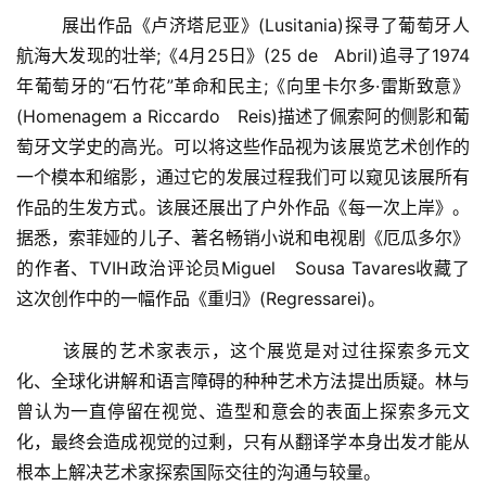
  	展出作品《卢济塔尼亚》(Lusitania)探寻了葡萄牙人
航海大发现的壮举;《4月25日》(25 de   Abril)追寻了1974
年葡萄牙的“石竹花”革命和民主;《向里卡尔多·雷斯致意》
(Homenagem a Riccardo   Reis)描述了佩索阿的侧影和葡
萄牙文学史的高光。可以将这些作品视为该展览艺术创作的
一个模本和缩影，通过它的发展过程我们可以窥见该展所有
作品的生发方式。该展还展出了户外作品《每一次上岸》。
据悉，索菲娅的儿子、著名畅销小说和电视剧《厄瓜多尔》
的作者、TVIH政治评论员Miguel   Sousa Tavares收藏了
这次创作中的一幅作品《重归》(Regressarei)。  
首
  	该展的艺术家表示，这个展览是对过往探索多元文
页
化、全球化讲解和语言障碍的种种艺术方法提出质疑。林与
曾认为一直停留在视觉、造型和意会的表面上探索多元文
艺
化，最终会造成视觉的过剩，只有从翻译学本身出发才能从
坛
根本上解决艺术家探索国际交往的沟通与较量。  
快