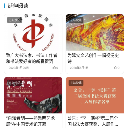
延伸阅读
艺坛快讯
艺坛快讯
致广大书法家、书法工作者
为延安文艺创作一幅视觉史
和书法爱好者的新春贺词
诗
2023年1月20日
0
2020年6月1日
0
艺坛快讯
艺坛快讯
“自知者明——熊秉明艺术
公告：“李一氓杯”第二届全
展”在中国美术馆开幕
国书法大赛获奖、入展作者