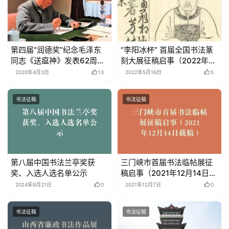
第四届“润德奖”纪念毛泽东
“李阳冰杯” 首届全国书法篆
同志《送瘟神》发表62周年
刻大展征稿启事（2022年8
全国书法大赛征稿启事
月10日截稿）
2020年4月3日
13
2022年5月16日
5
书法征稿
书法征稿
第八届中国书法兰亭奖获
三门峡市首届书法临帖展征
奖、入选人选名单公示
稿启事（2021年12月14日截
稿）
2024年9月21日
0
2021年12月7日
0
书法征稿
书法征稿