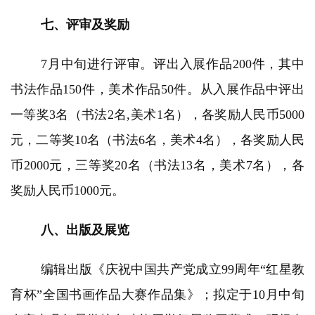
书
七、评审及奖励
法
征
7月中旬进行评审。评出入展作品200件，其中
稿
书法作品150件，美术作品50件。从入展作品中评出
学
一等奖3名（书法2名,美术1名），各奖励人民币5000
术
元，二等奖10名（书法6名，美术4名），各奖励人民
研
究
币2000元，三等奖20名（书法13名，美术7名），各
奖励人民币1000元。
法
书
八、出版及展览
欣
赏
编辑出版《庆祝中国共产党成立99周年“红星教
砚
育杯”全国书画作品大赛作品集》；拟定于10月中旬
边