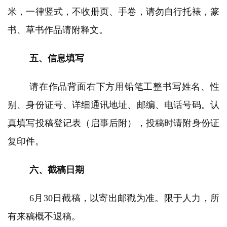
米，一律竖式，不收册页、手卷，请勿自行托裱，篆
书、草书作品请附释文。
五、信息填写
请在作品背面右下方用铅笔工整书写姓名、性
别、身份证号、详细通讯地址、邮编、电话号码。认
真填写投稿登记表（启事后附），投稿时请附身份证
首
复印件。
页
六、截稿日期
艺
坛
6月30日截稿，以寄出邮戳为准。限于人力，所
快
讯
有来稿概不退稿。