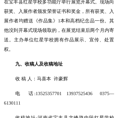
在宝丰县红星学校多功能厅举行展览开幕式。现场向
夜
话
获奖、入展作者颁发荣誉证书和奖金，所有获奖、入
展作者均赠送《作品集》1本和高档纪念品一份。其
美
术
他没到开幕式现场领取的，在展览结束后两个月内寄
图
送。主办单位红星学校拥有作品展示、宣传、处置
库
权。
容
易
九、收稿人及收稿地址
寫
錯
收 稿 人：马喜本 许豪辉
用
錯
电 话:13525357701 13937525436 0375—
的
繁
6130111
體
字
收稿地址:
河南
省宝丰县文
峰路中段红星学校