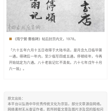
■
《隋宁贙·曹植碑》帖后封页内文，1978。
「六十五年六月十五日收得于大陆书店，是月念九日临毕第
一通。得碑后一年内，至少临写四或五通。停顿经年，今再
开始姑定为六通。八十老翁记忆不清矣。六十七年戊午十月
六一翁」。
原文出处：
本平台以弘扬中华优秀传统文化为宗旨，部分文章源自网络。
网络素材无从查证作者，若所转载文章及图片涉及您的版权问