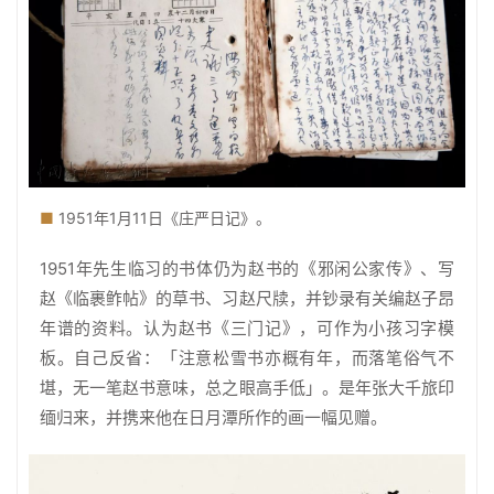
■
1951年1月11日《庄严日记》。
1951年先生临习的书体仍为赵书的《邪闲公家传》、写
赵《临裹鲊帖》的草书、习赵尺牍，并钞录有关编赵子昂
年谱的资料。认为赵书《三门记》，可作为小孩习字模
板。自己反省：「注意松雪书亦概有年，而落笔俗气不
首
堪，无一笔赵书意味，总之眼高手低」。是年张大千旅印
页
缅归来，并携来他在日月潭所作的画一幅见赠。
艺
坛