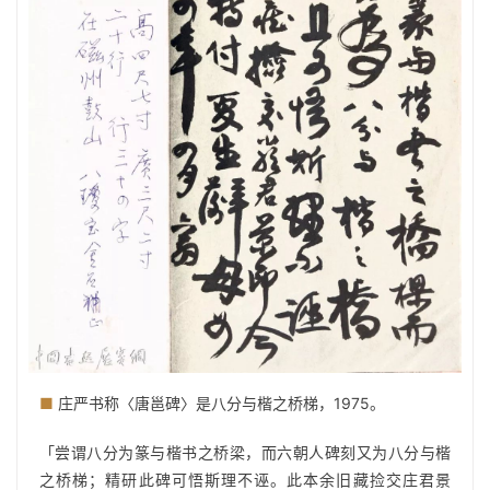
■
庄严书称〈唐邕碑〉是八分与楷之桥梯，1975。
「尝谓八分为篆与楷书之桥梁，而六朝人碑刻又为八分与楷
之桥梯；精研此碑可悟斯理不诬。此本余旧藏捡交庄君景