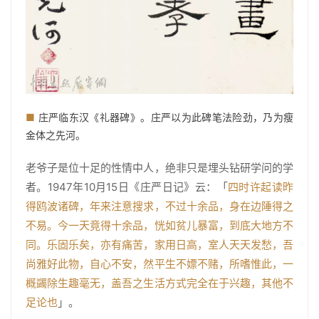
■
庄严临东汉《礼器碑》。庄严以为此碑笔法险劲，乃为瘦
金体之先河。
老爷子是位十足的性情中人，绝非只是埋头钻研学问的学
者。1947年10月15日《庄严日记》云：「
四时许起读昨
得鸥波诸碑，年来注意搜求，不过十余品，身在边陲得之
不易。今一天竟得十余品，恍如贫儿暴富，到底大地方不
同。乐固乐矣，亦有痛苦，家用日高，室人天天发愁，吾
尚雅好此物，自心不安，然平生不嫖不赌，所嗜惟此，一
概蠲除生趣毫无，盖吾之生活方式完全在于兴趣，其他不
足论也
」。