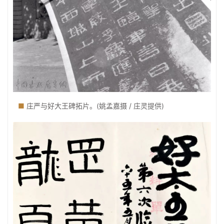
■
庄严与好大王碑拓片。(姚孟嘉摄 / 庄灵提供)