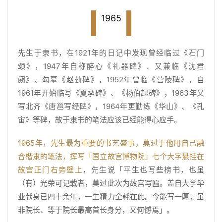
1965
先生于隶书，在1921年的日记中发现曾经临过《石门
颂》，1947年自称醉心《礼器碑》、又兼临《沈君
阙》、勾摹《赵菿碑》，1952年曾临《营陵碑》，自
1961年开始临写《夏承碑》、《杨伯起碑》，1963年又
写北齐《唐邕写经碑》，1964年更勤练《华山》、《孔
宙》等碑，故于隶书的笔法应该已经能得心应手。
1965年，先生最为重要的书艺盛事，莫过于他用自己融
合楷隶的笔法，挥写「国立故宫博物院」七个大字悬挂在
故宫正门右旁壁上
，先生说「平生也写些榜书，也虽
（有）光荣可记载者，莫过此次为故宫写匾。盖自大学毕
业献身已四十余年，一生精力全耗在此。今能写一匾，虽
非院长、等于院长最高首长身分，又何憾焉」。