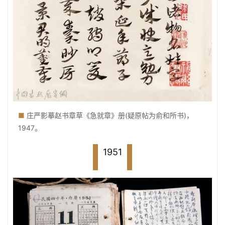
■
庄严影摹赵书章草《急就章》册(疑原帖为俞和所书)，
1947。
1951