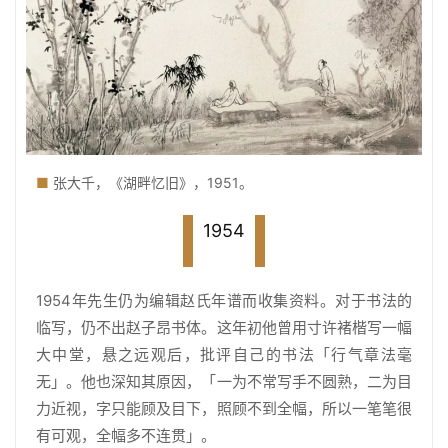
體
字
一
百
例
■
张大千，《湖畔忆旧》，1951。
1954
1954年先生仍为编辑赵氏年谱而收集资料。对于书法的
临写，仍不出赵子昂书体。这年初他曾用寸许褚楷写一幅
大中堂，悬之远观后，批评自己的书法「行气章法毫
无」。他也深知其原因，「一为不常写手不圆熟，二为目
力近视，字只能顾及目下，照顾不到全幅，所以一笔笔很
有可观，全幅多不连贯」。