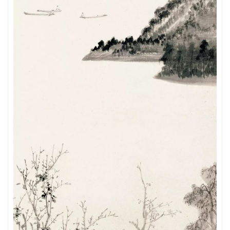
砚
边
夜
话
美
术
图
库
容
易
寫
錯
用
錯
的
繁