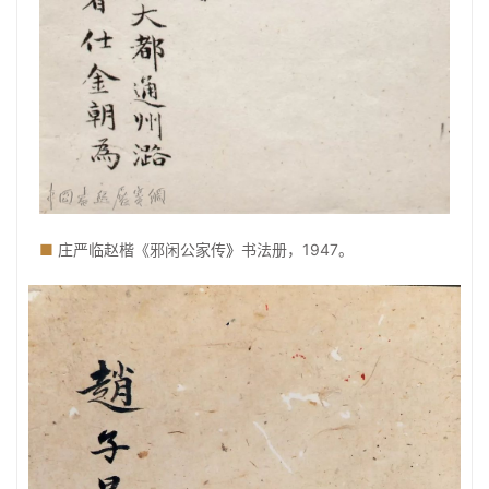
■
庄严临赵楷《邪闲公家传
》
书法册，1947。