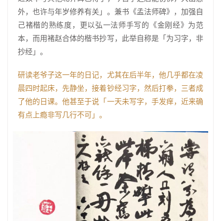
外，也许与年岁修养有关」。兼书《孟法师碑》，加强自
己褚楷的熟练度，更以弘一法师手写的《金刚经》为范
本，而用褚赵合体的楷书抄写，此举自称是「为习字，非
抄经」。
研读老爷子这一年的日记，尤其在后半年，他几乎都在凌
晨四时起床，先静坐，接着钞经习字，然后打拳，三者成
了他的日课。他甚至于说「一天未写字，手发痒，近来确
有点上瘾非写几行不可」。