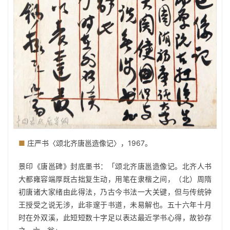
■
庄严书〈颂北齐唐邕造像记〉，1967。
景印《唐邕碑》封底墨书：「颂北齐唐邕造像记。北齐人书
大都雍容端厚既古拙复生动，用笔在隶楷之间，（北）周隋
初唐诸大家绪由此得法，乃古今书法一大关键，但与传统钟
王授受之说无涉，此非邃于书道，未易解也。五十六年十月
时在外双溪，此短短数十字足以表达最近学书心得，故钞存