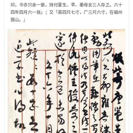
印，今亦只余一册，持付夏生、苹、蘅母女三人存之。六十
四年四月六一翁」；又「高四尺七寸，广三尺六寸，在磁州
鼓山。」