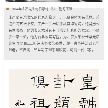
■
1964年庄严先生每日摹练书法、勤习不辍
庄严是台湾书坛的代表人物之一，以瘦金体闻名艺林。总
览台湾艺坛书家，庄严一生奉职于故宫博物院，饱览历代
名家书画，他的书艺尤其具有《书史》脉络的概念，不限
于一家一派。他为台北故宫写匾，为北京大学校长蔡元培
先生写墓表……历经诸多书艺盛世，
却一直坚持活到老学
到老，不自满，经常写字到手酸眼花，可谓一代书家
。