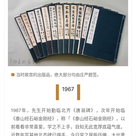
■
当时故宫的出版品，绝大部分均由庄严题签。
1967
1967年，先生开始勤临北齐《唐邕碑》，次年开始临
《泰山经石峪金刚经》，称「《泰山经石峪金刚经》，以
前看看非常喜爱，学之不上手，自知无此宽厚底蕴气度。
近数年写其他北齐碑已得手，今日学之居能彷佛，大出意