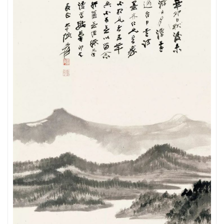
快
讯
书
法
征
稿
学
术
研
究
法
书
欣
赏