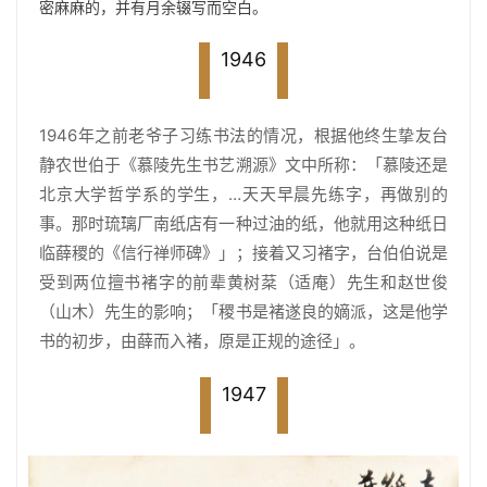
密麻麻的，并有月余辍写而空白。
1946
1946年之前老爷子习练书法的情况，根据他终生挚友台
静农世伯于《慕陵先生书艺溯源
》
文中所称：「慕陵还是
北京大学哲学系的学生，…天天早晨先练字，再做别的
事。那时琉璃厂南纸店有一种过油的纸，他就用这种纸日
临薛稷的《信行禅师碑
》
」；接着又习褚字，台伯伯说是
受到两位擅书褚字的前辈黄树棻（适庵）先生和赵世俊
（山木）先生的影响；「稷书是褚遂良的嫡派，这是他学
书的初步，由薛而入褚，原是正规的途径」。
1947