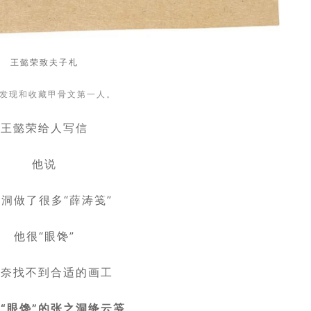
王懿荣致夫子札
发现和收藏甲骨文
第一人。
王懿荣给人写信
他说
洞做了很多“薛涛笺”
他很“眼馋”
无奈找不到合适的画工
“眼馋”的张之洞
绛云笺