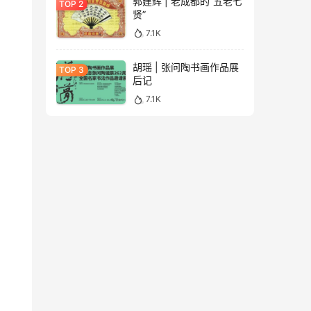
郭建辉 | 老成都的“五老七
贤”
7.1K
胡瑶 | 张问陶书画作品展
后记
7.1K