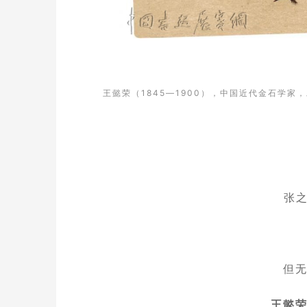
王懿荣（1845—1900），
中国近代金石学家
，
张之
但
王懿荣