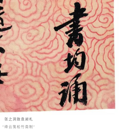
张之洞致袁昶札
“绛云笺松竹斋制”