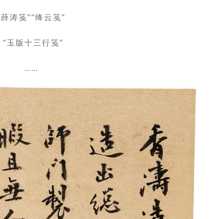
“薛涛笺”“绛云笺”
“玉版十三行笺”
……