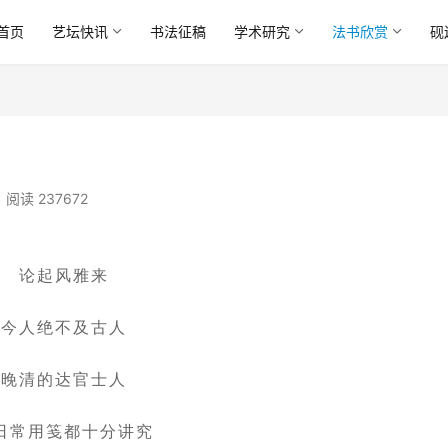
首页
艺坛快讯
书法征稿
学术研究
法书欣赏
砚
阅读 237672
论起风雅来
今人绝不及古人
晚清的达官士人
日常用笺都十分讲究