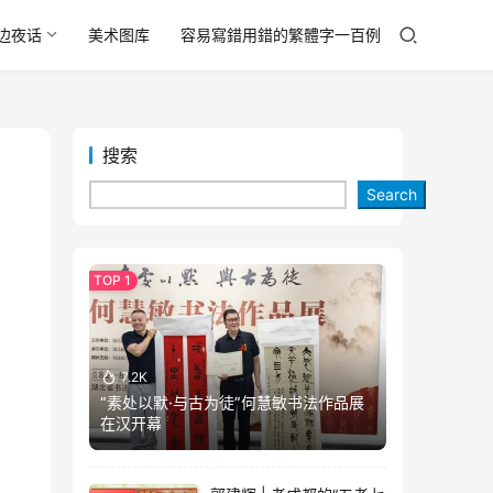
边夜话
美术图库
容易寫錯用錯的繁體字一百例
搜索
Search
7.2K
“素处以默·与古为徒”何慧敏书法作品展
在汉开幕