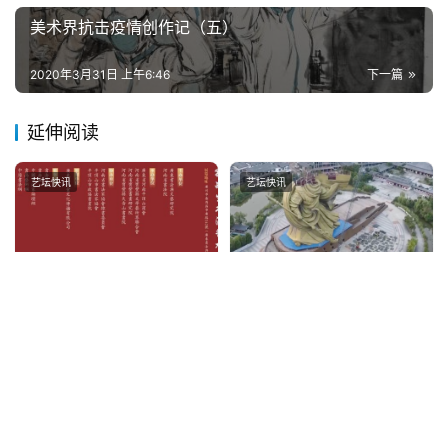
美术界抗击疫情创作记（五）
2020年3月31日 上午6:46
下一篇
延伸阅读
艺坛快讯
艺坛快讯
【展览预告】豫风粤韵·孙战
观察｜公共艺术的当下困惑
生书法艺术展
何在？从关公雕像搬迁说起
2022年7月27日
2
2021年9月9日
0
艺坛快讯
艺坛快讯