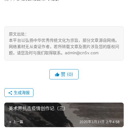
原文出处：
本平台以弘扬中华优秀传统文化为宗旨，部分文章源自网络。
网络素材无从查证作者，若所转载文章及图片涉及您的版权问
题，请您及时与我们取得联系。admin@cn5v.com
赞
(0)
生成海报
美术界抗击疫情创作记（三）
上一篇
2020年3月31日 上午4:58