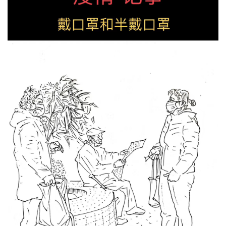
法
征
稿
学
术
研
究
法
书
欣
赏
砚
边
夜
话