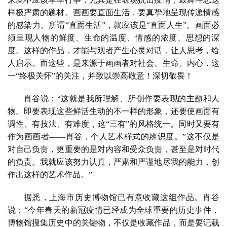
例
样极严肃的题材。画画要直面生活，要真挚地呈现传递情感
的感染力。所谓“直面生活”，就应该是“直面人生”。画面必
须呈现人物的鲜度、生命的温度、情感的浓度、思想的深
度。这样的作品，才能与观者产生心灵对话，让人思考，给
人启示。而这些，是来源于画画者对社会、生命、内心，这
一“终极关怀”的关注，并致以崇高敬意！深切敬畏！
肖谷说：“这就是我所理解、所创作要表现的主题和人
物。即要表现这些鲜活生动的不一样的形象，还要使画面有
调性、有技法、有难度，这“三有”的风格统一。同时又要有
作为画画者——肖谷，个人艺术样式的辨识度。”这不仅是
对自己负责，更重要的是对内容和受众负责，甚至是对时代
的负责。我就应该努力认真，严肃和严谨地尽我的能力，创
作出这样的艺术作品。”
据悉，上海市历史博物馆已有意收藏这组作品。肖谷
说：“今年春天的新冠疫情已经成为全球重要的历史事件，
博物馆搜集历史中的关键物，不仅是收藏作品，而是要记载