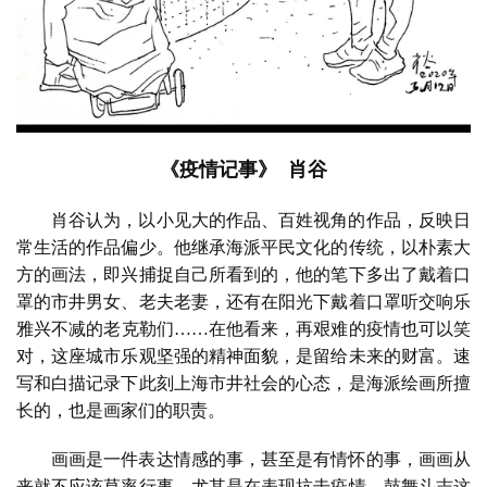
美
术
图
库
《疫情记事》 肖谷
容
易
肖谷认为，以小见大的作品、百姓视角的作品，反映日
寫
常生活的作品偏少。他继承海派平民文化的传统，以朴素大
錯
方的画法，即兴捕捉自己所看到的，他的笔下多出了戴着口
用
罩的市井男女、老夫老妻，还有在阳光下戴着口罩听交响乐
錯
雅兴不减的老克勒们……在他看来，再艰难的疫情也可以笑
的
对，这座城市乐观坚强的精神面貌，是留给未来的财富。速
繁
写和白描记录下此刻上海市井社会的心态，是海派绘画所擅
體
长的，也是画家们的职责。
字
一
画画是一件表达情感的事，甚至是有情怀的事，画画从
百
来就不应该草率行事，尤其是在表现抗击疫情，鼓舞斗志这