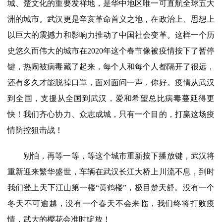
城、楚文化的重要发祥地，是华中地区唯一可直航全球五大
洲的城市。武汉更是辛亥革命首义之地，在政治上、思想上
以巨大的震撼力和影响力推动了中国社会变革。这样一个历
史悠久而伟大的城市在2020年这个春节像被疫情按下了暂停
键，热闹被病毒藏了起来，每个人和每个人都隔开了很远，
还有多久才能脱掉口罩，面对面问一声，你好。疫情从武汉
到全国，支援从全国到武汉，爱和希望总比病毒蔓延得更
快！我们齐心协力、众志成城，只有一个目的，打赢这场疫
情防控狙击战！
别怕，再等一等，等这个城市重新按下播放键，武汉将
重新迎来繁华盛世，车辆在武汉长江大桥上川流不息，到时
我们登上天下江山第一楼“黄鹤楼”，极目楚天舒。没有一个
冬天不可逾越，没有一个春天不会来临，我们终将打败疫
情，武大的樱花会准时绽放！