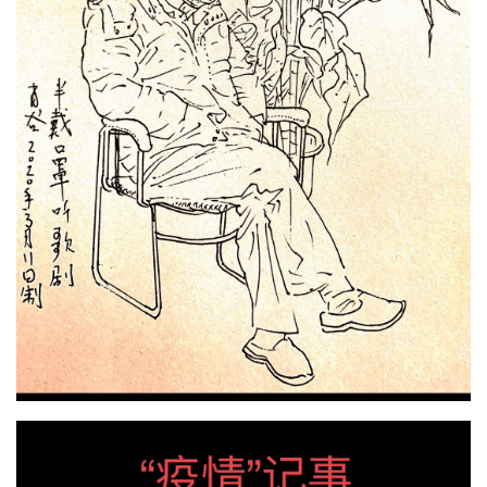
首
页
艺
坛
快
讯
书