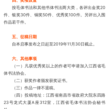
四、奖项设置
究
按毛体书法和其他书体书法两大类，各评出金奖20
件、银奖30件、铜奖50件、优秀奖100件。另评出入围
法
书
作品若干件。
欣
赏
五、征稿日期
自本启事发布之日起至2019年11月30日截止。
砚
边
六、其他事项
夜
话
（一）凡获优秀奖以上的作者可申请加入江西省毛
体书法协会。
美
（二）获奖作者颁发获奖证书。
术
（三）作品一律不退稿。
图
（四）投稿地址：江西省南昌市省政府大院东四路
库
23号龙式大厦A座312室，江西省毛体书法协会秘书
容