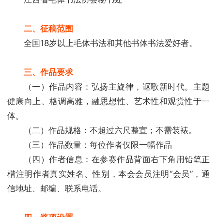
首
二、征稿范围
页
全国18岁以上毛体书法和其他书体书法爱好者。
艺
三、作品要求
坛
（一）作品内容：弘扬主旋律，讴歌新时代。主题
快
讯
健康向上、格调高雅，融思想性、艺术性和观赏性于一
体。
书
（二）作品规格：不超过六尺整宣；不需装裱。
法
（三）作品数量：每位作者仅限一幅作品
征
（四）作者信息：在参赛作品背面右下角用铅笔正
稿
楷注明作者真实姓名、性别，本会会员注明“会员”，通
学
信地址、邮编、联系电话。
术
研