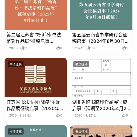
第二届江苏省 “杨沂孙·书法
第五届云南省书学研讨会征
篆刻作品展”征稿启事
稿启事（2024年8月30日截
（2025年9月30日止）
稿）
2025年7月11日
0
2024年5月18日
1
书法征稿
书法征稿
江苏省书法“同心战疫”主题
湖北省临书临印作品展征稿
作品展征稿启事（2020年3
启事（延期至2020年4月20
月31日截稿）
日截稿）
2020年3月21日
0
2020年3月21日
0
书法征稿
书法征稿