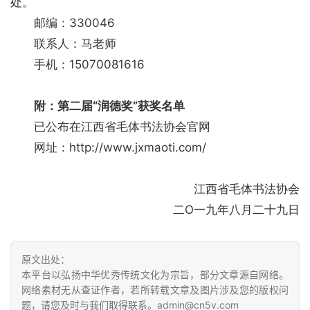
处。
易
邮编：330046
寫
联系人：马老师
錯
手机：15070081616
用
錯
的
附：
第二届“润德奖”获奖名单
繁
已公布在江西省毛体书法协会官网
體
网址：http://www.jxmaoti.com/
字
一
百
江西省毛体书法协会
例
二O一九年八月二十九日
原文出处：
本平台以弘扬中华优秀传统文化为宗旨，部分文章源自网络。
网络素材无从查证作者，若所转载文章及图片涉及您的版权问
题，请您及时与我们取得联系。admin@cn5v.com