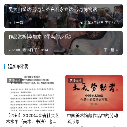
吴为山塑达·芬奇与齐白石永立达·芬奇博物馆
上一篇
2020年3月15日 下午6:08
作品赏析|毕加索《带鸟的步兵》
2020年3月15日 下午8:04
下一篇
延伸阅读
艺坛快讯
艺坛快讯
【通知】2020年全省社会艺
中国美术馆藏作品中的劳动
术水平（美术、书法）考级
者形象