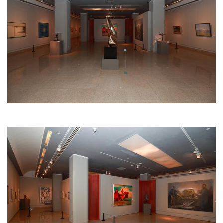
用
錯
的
繁
體
字
一
百
例