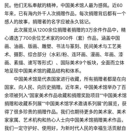
民。
他们无私奉献的精神，中国美术馆人最为感佩。
近60
年来，已有海内外千人次捐赠作品，每次捐赠背后都有一个
感人的故事，捐赠者的名字应被永久铭记。
此次展览从1200余位捐赠者捐赠的3万余件作品中，精
心遴选了700余位艺术家的900件（套）作品，涵盖中国
画、油画、版画、雕塑、书法与篆刻、民间美术与工艺美
术、摄影、综合部分（水彩/粉、连环画、漫画、年画、漆
画、素描、速写等形式）、国际美术9个板块，全面而立体
地呈现中国美术馆的藏品结构和体系。
中国美术馆是代表国家进行收藏，所有捐赠者都是在向
国家、向人民、向历史捐赠。
近年来，中国美术馆举办了百
余项被列入“国家美术作品收藏和捐赠奖励项目”“中国美术馆
捐赠和收藏系列展”“中国美术馆学术邀请系列展”的展览，获
得了很多珍贵的捐赠作品。
我们也期待更多的美术家、美术
家家属、艺术机构和热心人士向中国美术馆捐赠美术作品，
我们一定守护好、使用好，为新时代人民的幸福生活贡献自