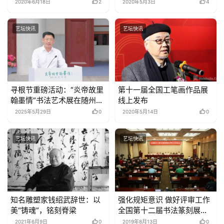
工作方案
2020年6月18日
2
2020年5月3日
4
艺坛快讯
艺坛快讯
寻根节重磅活动：“炎帝故里
第十一届全国工笔画作品展
翰墨情”书法艺术展在随州开
线上发布
幕 湖北省书法院 2025年05
2025年5月29日
0
2020年5月14日
0
月28日 17:18 湖北
艺坛快讯
艺坛快讯
知名雕塑家钱绍武辞世：以
强化规矩意识 做好评审工作
美“铸魂”，铭刻脊梁
全国第十二届书法篆刻展览
评审预备会在宝鸡举行 –
2021年6月9日
0
2019年8月13日
0