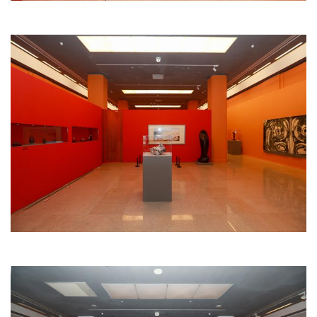
书
欣
赏
砚
边
夜
话
美
术
图
库
容
易
寫
錯