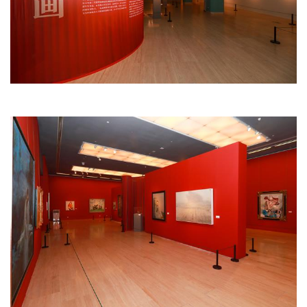
页
艺
坛
快
讯
书
法
征
稿
学
术
研
究
法