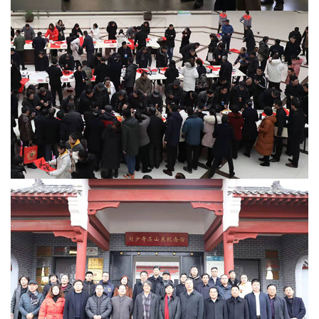
首
页
艺
坛
快
讯
书
法
征
稿
学
术
研