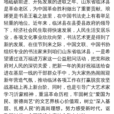
地砥砺前进、开拓发展的进取之年。山东省临沭县
是革命老区，为中国革命胜利做出了重要贡献。琅
琊更是书圣王羲之故里，在中国书法史上有着举足
轻重的地位。近年来，临沭县在县委县政府的领导
下，经济社会民生取得快速发展，人民生活安居乐
业，各项文化事业欣欣向荣，书法艺术更是得到了
新的发展。在佳节到来之际，中国文联、中国书协
组织专业的书法家来到咱们山东省临沭县，一是希
望通过送万福进万家这一公益慰问活动，把党和政
府对人民的深切关爱，把新一年的美好祝福送给奋
进在基层一线的干部群众手中，为大家热热闹闹迎
新年营造气氛，推动临沭各项工作在打赢脱贫攻坚
战基础上再上新台阶。同时，也是引导广大艺术家
“爱国为
学习沂蒙精神，重温革命历程，牢固树立
民、崇德尚艺”的文艺界核心价值观，树立“深入基
层、扎根人民”的高尚理想，努力感受新时代，讴