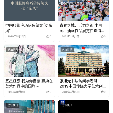
中国服饰应巧借传统文化“东
青春之城、活力之都·中国
风”
画、油画作品展览在珠海展
出
2020年5月26日
0
2022年11月1日
0
艺坛快讯
艺坛快讯
五星红旗 我为你自豪 飘扬在
张旭光书法访问学者班——
美术作品中的国旗 –
2019中国传媒大学艺术创作
院招生简章 –
2019年10月9日
0
2019年4月20日
0
艺坛快讯
艺坛快讯