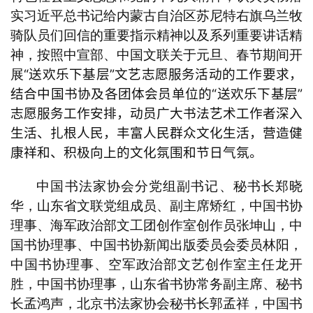
易
实习近平总书记给内蒙古自治区苏尼特右旗乌兰牧
寫
骑队员们回信的重要指示精神以及系列重要讲话精
錯
神，按照中宣部、中国文联关于元旦、春节期间开
用
“送欢乐下基层”文艺志愿服务活动的工作要求，
展
錯
结合中国书协及各团体会员单位的“送欢乐下基层”
的
繁
志愿服务工作安排，动员广大书法艺术工作者深入
體
生活、扎根人民，丰富人民群众文化生活，营造健
字
康祥和、积极向上的文化氛围和节日气氛
。
一
百
中国书法家协会分党组副书记、秘书长郑晓
例
华，山东省文联党组成员、副主席矫红，中国书协
理事、海军政治部文工团创作室创作员张坤山，中
国书协理事、中国书协新闻出版委员会委员林阳，
中国书协理事、空军政治部文艺创作室主任龙开
胜，中国书协理事，山东省书协常务副主席、秘书
长孟鸿声，北京书法家协会秘书长郭孟祥，中国书