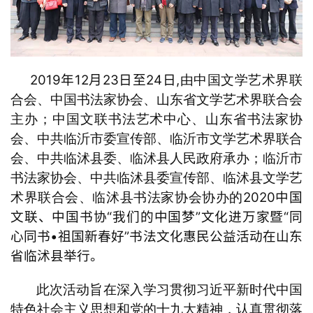
究
法
书
欣
2019年12月23日至24日,
由中国文学艺术界联
赏
合会、中国书法家协会、山东省文学艺术界联合会
主办；中国文联书法艺术中心、山东省书法家协
砚
会、中共临沂市委宣传部、临沂市文学艺术界联合
边
会、中共临沭县委、临沭县人民政府承办；临沂市
夜
书法家协会、中共临沭县委宣传部、临沭县文学艺
话
2020中国
术界联合会、临沭县书法家协会协办的
文联、中国书协“我们的中国梦”文化进万家暨“同
美
心同书•祖国新春好”书法文化惠民公益活动在山东
术
图
省
临沭县
举行
。
库
此次活动旨在深入学习贯彻习近平新时代中国
容
特色社会主义思想和党的十九大精神，认真贯彻落