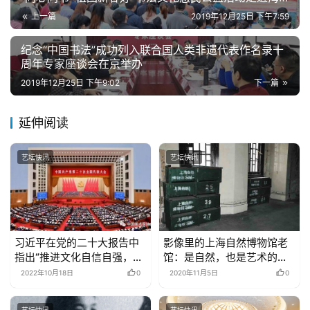
南省白沙黎族自治县
上一篇
2019年12月25日 下午7:59
纪念“中国书法”成功列入联合国人类非遗代表作名录十
周年专家座谈会在京举办
2019年12月25日 下午9:02
下一篇
延伸阅读
艺坛快讯
艺坛快讯
习近平在党的二十大报告中
影像里的上海自然博物馆老
指出“推进文化自信自强，铸
馆：是自然，也是艺术的回
就社会主义文化新辉煌”
声
2022年10月18日
0
2020年11月5日
0
艺坛快讯
艺坛快讯