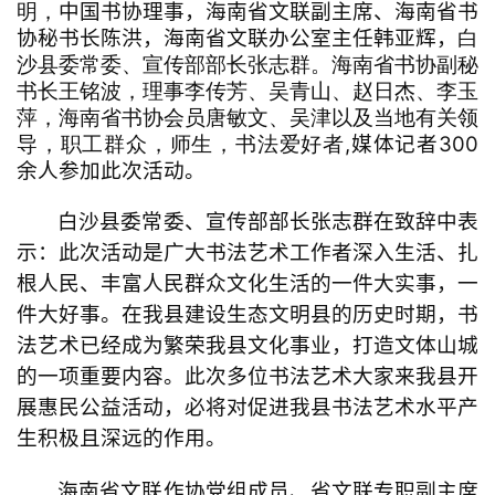
中国书协理事，海南省文联副主席、海南省书
明，
錯
协秘书长陈洪，海南省文联办公室主任韩亚辉，
白
的
沙县委常委、宣传部部长张志群。海南省书协副秘
繁
书长王铭波，理事李传芳、吴青山、赵日杰、李玉
體
萍，海南省书协会员唐敏文、吴津以及当地有关领
字
,媒体记者300
导，职工群众，师生，书法爱好者
一
余人参加此次活动。
百
例
白沙县委常委、宣传部部长张志群在致辞中表
示：
此次活动是广大书法艺术工作者深入生活、扎
根人民、丰富人民群众文化生活的一件大实事，一
件大好事。在我县建设生态文明县的历史时期，书
法艺术已经成为繁荣我县文化事业，打造文体山城
的一项重要内容。此次多位书法艺术大家来我县开
展惠民公益活动，必将对促进我县书法艺术水平产
生积极且深远的作用。
海南省文联
作协党组成员、省文联
专职副主席