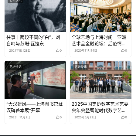
往事｜两段不同的“白”，刘
全球艺场与上海时间｜亚洲
自鸣与苏珊·瓦拉东
艺术品金融论坛：后疫情时
代的艺术
2021年8月28日
0
2020年11月14日
0
艺坛快讯
艺坛快讯
“大汉雄风——上海图书馆藏
2025中国美协数字艺术艺委
汉碑善本展”开幕
会年会暨智能时代数字艺术
研讨会在中国传媒大学召开
2023年11月2日
0
2025年5月22日
0