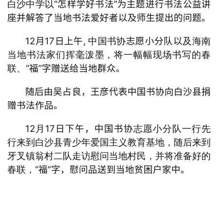
“怎样学好书法”为主题进行书法公益讲
白沙中学以
座并解答了当地书法爱好者以及师生提出的问题。
12月17日上午,
志愿小分队以
中国书协
及海南
当地书法家们挥毫泼墨，将一幅幅现场书写的春
“福”字赠送给当地群众。
联、
随后由吴占良，王彦代表中国书协向白沙县捐
赠书法作品。
1
2
1
7
日
下午，
中国书协
月
志愿小分队一行先
行来到白沙县青少年爱国主义教育基地，随后来到
牙叉镇翁村二队走访慰问当地村民，并将准备好的
“福”字，慰问品送到当地贫困户家中。
春联，