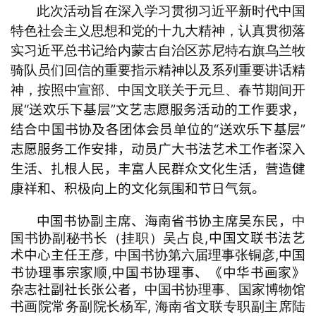
欣
此次活动旨在深入学习贯彻习近平新时代中国
赏
特色社会主义思想和党的十九大精神，认真贯彻落
实习近平总书记给内蒙古自治区苏尼特右旗乌兰牧
砚
骑队员们回信的重要指示精神以及系列重要讲话精
边
神，按照中宣部、中国文联关于元旦、春节期间开
夜
“送欢乐下基层”文艺志愿服务活动的工作要求，
展
话
结合中国书协及各团体会员单位的“送欢乐下基层”
志愿服务工作安排，动员广大书法艺术工作者深入
美
生活、扎根人民，丰富人民群众文化生活，营造健
术
图
康祥和、积极向上的文化氛围和节日气氛
。
库
中国书协副主席、
海南省书协主席
吴东民
，
中
,中国文联书法艺
国书协副秘书长（挂职）吴占良
容
术中心主任王彦
,中国
中国书协第六届理事张铜彦
，
易
书协理事宗家顺,中国书协理事、《中华书画家》
寫
杂志社副社长张公者
，
中国书协理事、国家博物馆
錯
,
书画院常务副院长杨军
海南省文联专职副主席陆
用