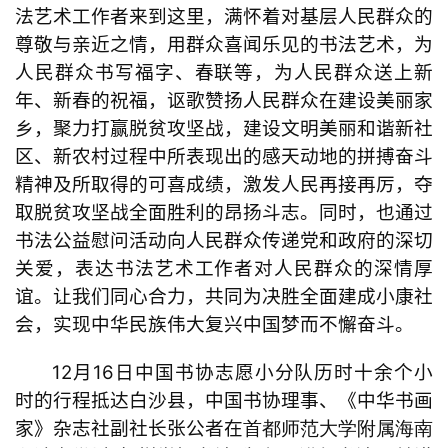
法艺术工作者来到这里，满怀着对基层人民群众的
尊敬与亲近之情，用群众喜闻乐见的书法艺术，为
人民群众书写福字、春联等，为人民群众送上新
年、新春的祝福，讴歌赞扬人民群众在建设美丽家
乡，聚力打赢脱贫攻坚战，建设文明美丽和谐新社
区、新农村过程中所表现出的感天动地的拼搏奋斗
精神及所取得的可喜成绩，激发人民再接再厉，夺
取脱贫攻坚战全面胜利的昂扬斗志。同时，也通过
书法公益慰问活动向人民群众传递党和政府的深切
关爱，表达书法艺术工作者对人民群众的深情厚
谊。让我们同心合力，共同为决胜全面建成小康社
会，实现中华民族伟大复兴中国梦而不懈奋斗。
12
月
16
日中国书协志愿小分队历时十余个小
时的行程抵达白沙县，
中国书协理事、《中华书画
家》杂志社副社长张公者在
首都师范大学附属海南