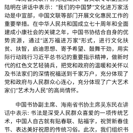
陆明在讲话中表示：
“我们的中国梦”文化进万家活
动是中宣部，中国文联等部门开展文化惠民工作的
重要举措。在中华人民共和国成立七十周年
和
全面
建成小康社会的关键之年，中国书协结合自身的优
势资源，
通过
“送万福进万家”
形式
，进行文化扶
贫、扶智，
启迪思想、寄予希望、鼓舞干劲，
用实
际行动践行习近平总书记的重要指示精神，做新时
代的红色文艺轻骑兵，把党和政府的温暖
和
关怀以
及书法家们的深情祝福送到千家万户
，
充分体现了
党和政府与人民群众心连心，充分体现了广大艺术
“艺术为人民”的高尚
情怀
。
家们
中国书协副主席、
海南省书协主席吴东民在讲
:
书法是深受人民群众喜爱的一项传统艺
话中表示
术，中国人自古就有贴春联、贴福字，祝贺新春佳
节、表达美好祝愿的传统习俗。此次，我们组织书