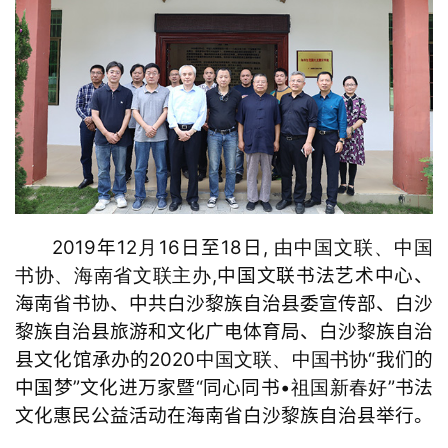
艺
坛
快
讯
书
法
征
稿
2
019年
12
16日至18日,
月
由中国文联、中国
,中国文联书法艺术中心、
书协、海南省文联主办
学
海南省书协、中共白沙黎族自治县委宣传部、白沙
术
研
黎族自治县旅游和文化广电体育局、白沙黎族自治
究
县文化馆承办的
2
020
“我们的
中国文联、中国书协
中国梦”文化进万家暨“同心同书
•
”书法
祖国新春好
法
文化惠民公益活动在海南省白沙黎族自治县举行
。
书