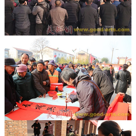
首
页
艺
坛
快
讯
书
法
征
稿
学
术