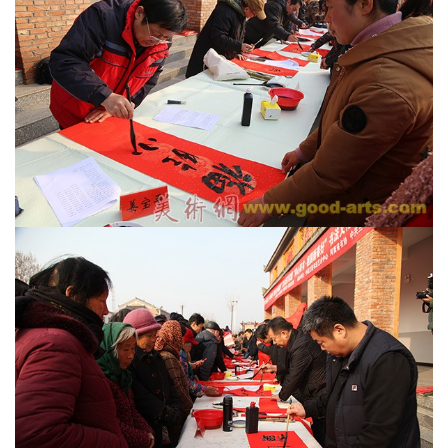
研
究
法
书
欣
赏
砚
边
夜
话
美
术
图
库