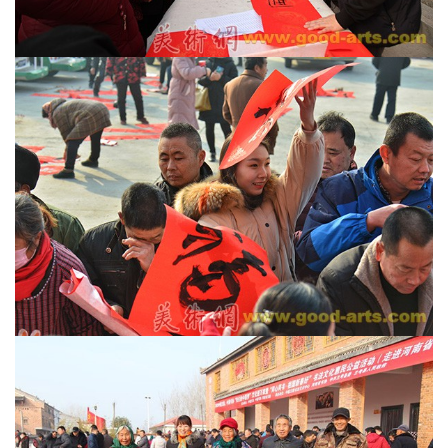
容
易
寫
錯
用
錯
的
繁
體
字
一
百
例