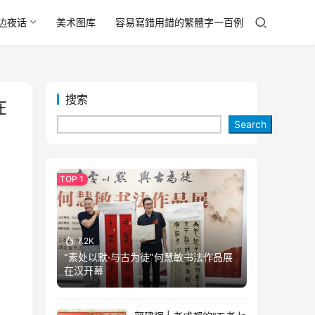
边夜话
美术图库
容易寫錯用錯的繁體字一百例
搜索
在
Search
7.2K
“素处以默·与古为徒”何慧敏书法作品展
在汉开幕