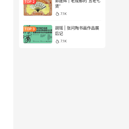
郭建辉 | 老成都的“五老七
贤”
7.1K
胡瑶 | 张问陶书画作品展
后记
7.1K