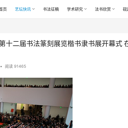
首页
艺坛快讯
书法征稿
学术研究
法书欣赏
砚
第十二届书法篆刻展览楷书隶书展开幕式 
•
阅读 91465