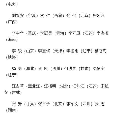
（电力）
刘银安（宁夏）次
仁（西藏）孙
健（北京）严延旺
（广西）
李中华（重庆）李延
昊
（青海）李守卫（江苏）李海滨
（海南）
首
页
李
锐（山东）李慧
斌
（天津）李德刚（辽宁）杨苍海
（铁路）
艺
坛
杨
勇（湖北）肖
刚（四川）何进国（甘肃）冷恒宇
快
（辽宁）
讯
汪占革（黑龙江）汪招明（湖北）汪能江（江苏）宋旭
安（吉林）
书
法
张
升（甘肃）张平子（北京）张军文（四川）张
志
征
（湖南）
稿