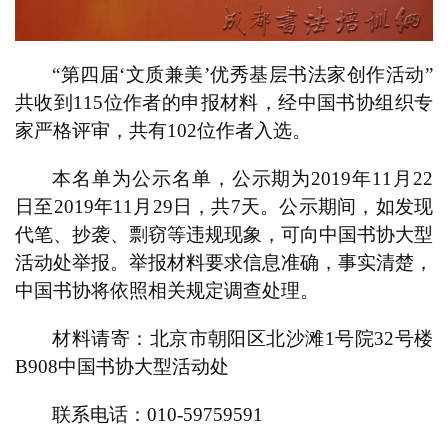
“第四届‘文质兼美’优秀基层书法家创作活动”
共收到
115
位作者的申报材料，经中国书协组织专
家严格评审，共有
102
位作者入选。
本名单为公示名单，公示期为
2019
年
11
月
22
日至
2019
年
11
月
29
日，共
7
天。公示期间，如发现
代笔、抄袭、
剽
窃等违规现象，可向
中国书协大型
活动处举报。举报材料要求信息准确，事实清楚，
中国书协将依照相关规定调查处理。
材料请寄：北京市朝阳区北沙滩
1
号院
32
号楼
B908
中国书协大型活动处
联系电话：
010-59759591