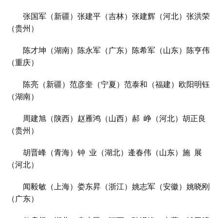
张国军（新疆）张建平（吉林）张建辉（河北）张洪荣
学
（贵州）
术
研
陈才坤（湖南）陈永军（广东）陈希军（山东）陈
亨
伟
究
（重庆）
陈亮（新疆）范
彦奎
（宁夏）范泰和（福建）欧阳明
钰
法
（湖南）
书
欣
周建旭（陕西）赵雁鸿（山西）
郝
峥
（河北）胡正良
赏
（贵州）
砚
胡晋峰（青海）钟
业（湖北）
逄
春伟（山东）施
展
边
（河北）
夜
话
闻毅敏（上海）娄东
昇
（浙江）姚志军（安徽）姚晓刚
（广东）
美