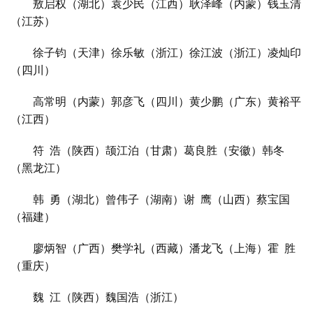
敖
启权（湖北）袁少民（江西）耿泽峰（内蒙）钱玉清
术
（江苏）
图
库
徐子钧（天津）徐乐敏（浙江）徐江波（浙江）凌灿印
（四川）
容
易
高常明（内蒙）郭
彦
飞（四川）黄少鹏（广东）黄裕平
寫
（江
西）
錯
用
符
浩（陕西）
颉
江泊（甘肃）葛良胜（安徽）韩
冬
錯
（黑龙江）
的
繁
韩
勇（湖北）曾伟子（湖南）谢
鹰（山西）
蔡
宝国
體
（福建）
字
一
廖炳
智（广西）樊学礼（西藏）潘龙飞（上海）霍
胜
百
（重庆）
例
魏
江（陕西）魏国浩（浙江）