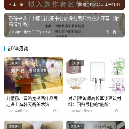
上一篇
2019年11月22日 上午11:46
重磅来袭 | 中国当代篆书名家提名展即将盛大开幕（附
高清作品）
2019年11月22日 下午4:49
下一篇
延伸阅读
艺坛快讯
艺坛快讯
刘德扬、曹路宽书画作品展
对话|建筑师高长军谈建筑材
走进上海韩天衡美术馆
料：回归最初的“庇所”
2019年8月9日
0
2021年10月21日
0
艺坛快讯
艺坛快讯