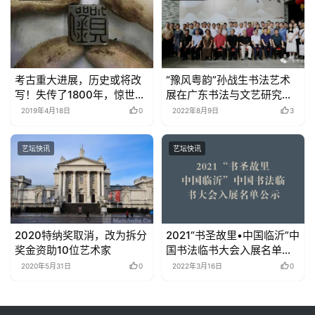
考古重大进展，历史或将改
“豫风粤韵”孙战生书法艺术
写！失传了1800年，惊世出
展在广东书法与文艺研究院
土！ –
开幕
2019年4月18日
0
2022年8月9日
3
艺坛快讯
艺坛快讯
2020特纳奖取消，改为拆分
2021“书圣故里•中国临沂”中
奖金资助10位艺术家
国书法临书大会入展名单公
示
2020年5月31日
0
2022年3月16日
0