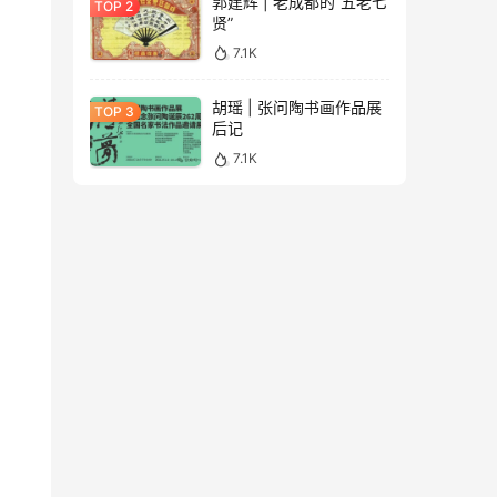
郭建辉 | 老成都的“五老七
贤”
7.1K
胡瑶 | 张问陶书画作品展
后记
7.1K