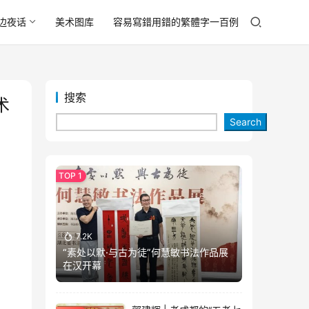
边夜话
美术图库
容易寫錯用錯的繁體字一百例
搜索
术
Search
7.2K
“素处以默·与古为徒”何慧敏书法作品展
在汉开幕