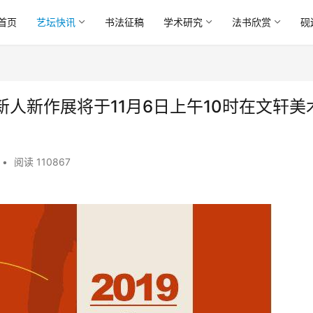
首页
艺坛快讯
书法征稿
学术研究
法书欣赏
砚
人新作展将于11月6日上午10时在文轩美
•
阅读 110867