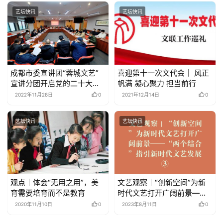
艺坛快讯
艺坛快讯
成都市委宣讲团“蓉城文艺”
喜迎第十一次文代会｜ 风正
宣讲分团开启党的二十大精
帆满 凝心聚力 担当前行
神宣讲活动
2022年11月28日
0
2021年12月14日
0
艺坛快讯
艺坛快讯
观点｜体会“无用之用”，美
文艺观察｜“创新空间”为新
育需要培育而不是教育
时代文艺打开广阔前景——
“两个结合”指引新时代文艺
2020年11月10日
0
2023年8月11日
0
发展③