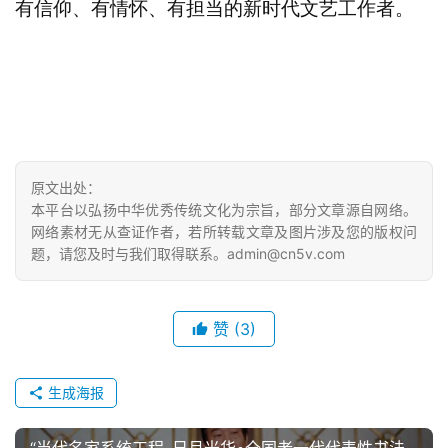
有信仰、有情怀、有担当的新时代文艺工作者。
欣
赏
砚
边
夜
话
原文出处：
本平台以弘扬中华优秀传统文化为宗旨，部分文章源自网络。
美
网络素材无从查证作者，若所转载文章及图片涉及您的版权问
术
题，请您及时与我们取得联系。admin@cn5v.com
图
库
赞
(3)
容
易
生成海报
寫
錯
“当代名家系统工程–日月光华•全国老一代代表性书法