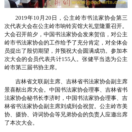
2019
年
10
月
20
日，公主岭市书法家协会第三
次代表大会在公主岭市响铃宾馆大礼堂隆重召开。
大会召开前夕，中国书法家协会发来贺信，对公主
岭市书法家协会的工作给予了充分肯定，对全体会
员提出了殷切期望，并预祝大会圆满成功。参加本
次大会的会员代表共计
155
人。张健平当选为公主
岭市第三届书协主席。
吉林省文联副主席、吉林省书法家协会副主席
景喜猷出席大会。中国书法家协会理事、吉林省书
法家协会秘书长李济时，中国书法家协会理事、吉
林省书法家协会副主席刘成到会祝贺。公主岭市美
协、摄协、诗词协会等兄弟协会的负责人应邀出席
首
了本次大会。
页