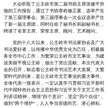
大会听取了公主岭市第二届书协主席张健平所
艺
做的工作报告，通过了书协章程修正案，选举产生
坛
了第三届理事会。第三届理事会一次会议选举产生
快
了新一届主席团，同时任命了秘书长和副秘书长，
讯
聘请了名誉主席、荣誉主席、顾问、艺术顾问。
书
党的十八大以来，公主岭市书法家协会及广大
法
书法爱好者，以传播中华优秀文化为己任，积极服
征
务全市中心工作，为繁荣公主岭市文艺事业、为建
稿
设美丽平视公主岭，做出了突出贡献。本次代表大
会的召开，标志着公主岭市书法艺术大发展、大繁
学
荣时代的到来，是公主岭市文艺事业的重大事件。
术
研
全体代表一致表示，一定认真学习贯彻习近平新时
究
代中国特色社会主义思想和习近平关于文艺工作系
列讲话精神，增强“四个意识
“
，坚定“四个自信
“
，
法
做到“两个维护
“
，人人争当崇德尚艺、潜心耕耘、
书