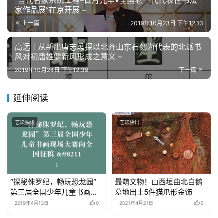
用
家作品展”在京开展 –
錯
的
上一篇
2019年10月23日 下午12:13
繁
高远｜从新出唐志蠡探以北齐山东石刻为代表的北派书
體
风对初唐雄健新风形成之意义 –
字
一
2019年10月24日 下午12:39
下一篇
百
例
延伸阅读
艺坛快讯
艺坛快讯
“探秘侏罗纪，畅玩恐龙园”
最萌文物！山西垣曲北白鹅
第三届全国少年儿童书画现
墓地出土5件猫爪形金饰
场大赛向全国征稿 –
2019年4月13日
0
2021年4月21日
0