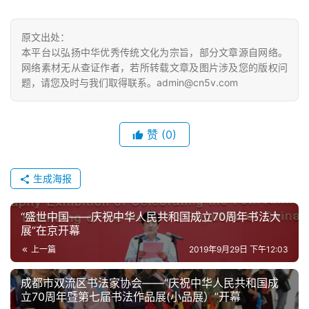
快
讯
原文出处：
本平台以弘扬中华优秀传统文化为宗旨，部分文章源自网络。
网络素材无从查证作者，若所转载文章及图片涉及您的版权问
书
题，请您及时与我们取得联系。admin@cn5v.com
法
征
稿
赞
(0)
学
术
生成海报
研
究
“盛世中国——庆祝中华人民共和国成立70周年书法大
展”在京开幕
法
上一篇
2019年9月29日 下午12:03
书
欣
成都市双流区书法家协会——“庆祝中华人民共和国成
赏
立70周年暨第七届书法作品展(小品展）”开幕