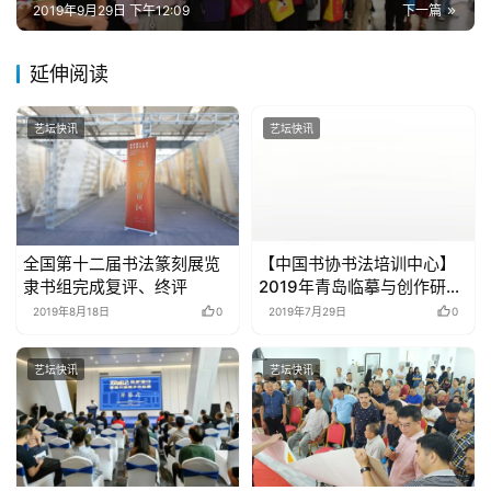
2019年9月29日 下午12:09
下一篇
砚
边
延伸阅读
夜
话
艺坛快讯
艺坛快讯
美
术
图
库
全国第十二届书法篆刻展览
【中国书协书法培训中心】
隶书组完成复评、终评
2019年青岛临摹与创作研修
班招生启事（8月14-18日，
容
2019年8月18日
0
2019年7月29日
0
青岛城阳区） –
易
寫
艺坛快讯
艺坛快讯
錯
用
錯
的