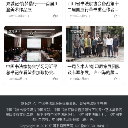
繁
双城记·筑梦偕行——首届川
四川省书法家协会备战第十
體
渝美术作品展
二届国展行草书重点作者看
字
稿会在成都举行
2023年8月28日
0
2019年6月22日
0
一
百
艺坛快讯
艺坛快讯
例
中国书法家协会学习习近平
一周艺术人物|印尼策展团队
总书记在看望参加政协会议
谈卡塞尔展，许四海的藏壶
的文艺界社科界委员时的重
一生
2019年4月9日
0
2020年6月8日
0
要讲话精神座谈会书面发言
摘要 –
站名题字：中国书法出版传媒董事长、著名书法家李有来
中国书法出版传媒是中国文联、中国书法家协会直接领导下的专业艺术类新闻
出版传媒文化单位，旗下还有中国书法出版社、《中国书法报》社、《中国书
法》杂志社、中国书法网络频道（筹）等。
Copyright © 2019 中国书画展赛网
ICP备09030184号-2