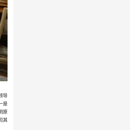
领导
一是
明原
司其