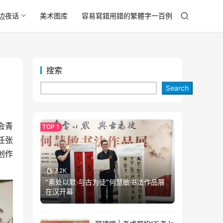
边夜话
美术图库
容易寫錯用錯的繁體字一百例
搜索
Search
会青
任张
创作
7.2K
“素处以默·与古为徒”何慧敏书法作品展
在汉开幕