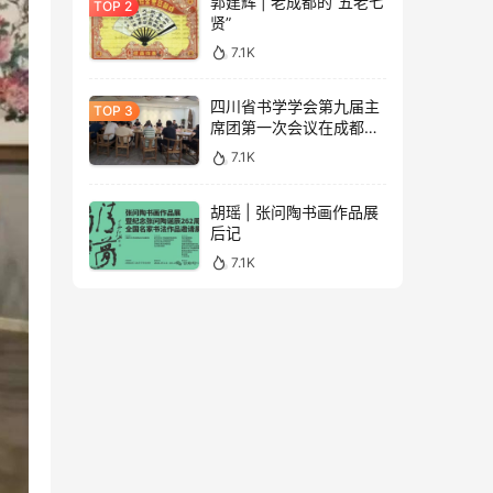
郭建辉 | 老成都的“五老七
贤”
7.1K
四川省书学学会第九届主
席团第一次会议在成都召
开（附学会专委会成员名
7.1K
单）
胡瑶 | 张问陶书画作品展
后记
7.1K