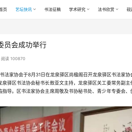
首页
艺坛快讯
书法征稿
学术研究
法书欣赏
砚
委员会成功举行
阅读 100870
法家协会于8月31日在龙泉驿区尚楹阁召开龙泉驿区书法家协
龙泉驿区书法协会秘书长敖亚文主持，龙泉驿区关工委常务副主
临指导。区书法家协会主席周敬及书协秘书处、青少年专委会、