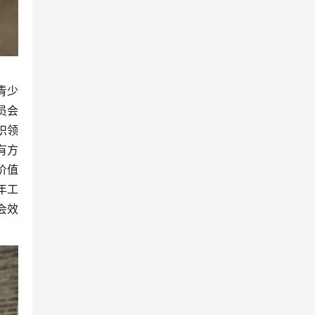
青少
员会
织领
有方
价值
年工
会效