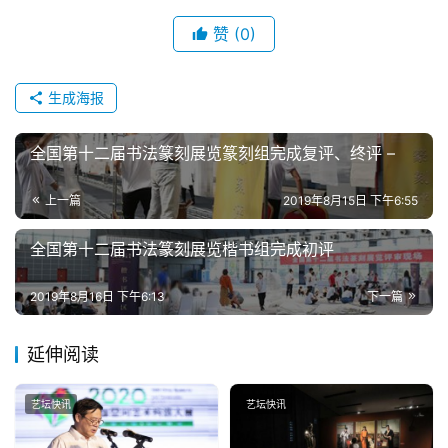
夜
话
赞
(0)
美
生成海报
术
图
库
全国第十二届书法篆刻展览篆刻组完成复评、终评 –
上一篇
2019年8月15日 下午6:55
容
易
全国第十二届书法篆刻展览楷书组完成初评
寫
錯
2019年8月16日 下午6:13
下一篇
用
錯
的
延伸阅读
繁
體
艺坛快讯
艺坛快讯
字
一