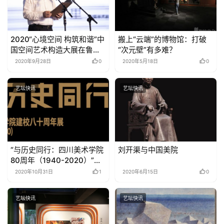
百
例
2020“心境空间 构筑和谐”中
搬上“云端”的博物馆：打破
国空间艺术构造大展在鲁迅
“次元壁”有多难？
美术学院举办
2020年9月28日
0
2020年5月18日
0
艺坛快讯
艺坛快讯
“与历史同行：四川美术学院
刘开渠与中国美院
80周年（1940-2020）”展
览开幕
2020年10月31日
1
2020年6月15日
0
艺坛快讯
艺坛快讯