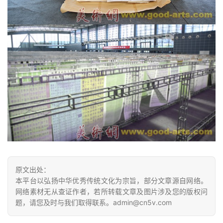
书
法
征
稿
学
术
研
究
法
书
欣
原文出处：
赏
本平台以弘扬中华优秀传统文化为宗旨，部分文章源自网络。
网络素材无从查证作者，若所转载文章及图片涉及您的版权问
砚
题，请您及时与我们取得联系。admin@cn5v.com
边