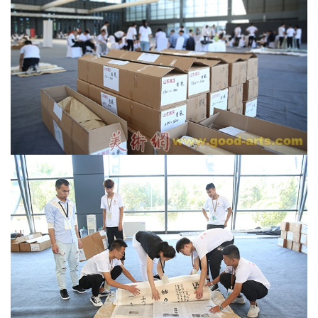
首
页
艺
坛
快
讯