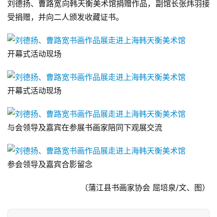
刘德扬、曹路宽向韩天衡美术馆捐赠作品，副馆长张炜羽接
受捐赠，并向二人颁发收藏证书。
法
书
欣
赏
开幕式活动现场
砚
边
开幕式活动现场
夜
话
与会领导及嘉宾在参展书画家陪同下观展交流
美
术
图
参会领导及嘉宾合影留念
库
（蒲江县书画家协会 屈培泉/文、图）
容
易