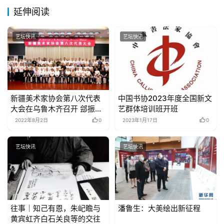
延伸阅读
艺坛快讯
艺坛快讯
新疆美术家协会第八次代表
中国书协2023年度全国新文
大会在乌鲁木齐召开 郐振明
艺群体培训班开班
当选主席
2022年8月2日
0
2023年1月17日
0
艺坛快讯
艺坛快讯
往事｜知己有恩，朱屺瞻与
潘鲁生：大美绘出新征程
黄宾虹齐白石关良等的交往