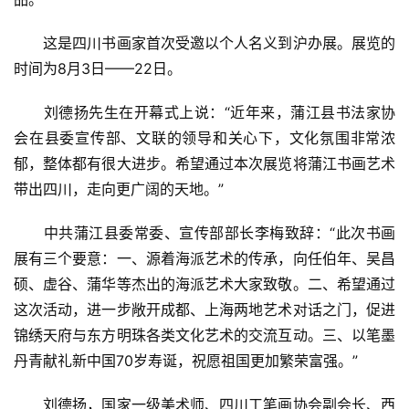
　　这是四川书画家首次受邀以个人名义到沪办展。展览的
时间为8月3日——22日。
　　刘德扬先生在开幕式上说：“近年来，蒲江县书法家协
会在县委宣传部、文联的领导和关心下，文化氛围非常浓
郁，整体都有很大进步。希望通过本次展览将蒲江书画艺术
带出四川，走向更广阔的天地。”
　　中共蒲江县委常委、宣传部部长李梅致辞：“此次书画
展有三个要意：一、源着海派艺术的传承，向任伯年、吴昌
硕、虚谷、蒲华等杰出的海派艺术大家致敬。二、希望通过
这次活动，进一步敞开成都、上海两地艺术对话之门，促进
锦绣天府与东方明珠各类文化艺术的交流互动。三、以笔墨
丹青献礼新中国70岁寿诞，祝愿祖国更加繁荣富强。”
　　刘德扬，国家一级美术师、四川工笔画协会副会长、西