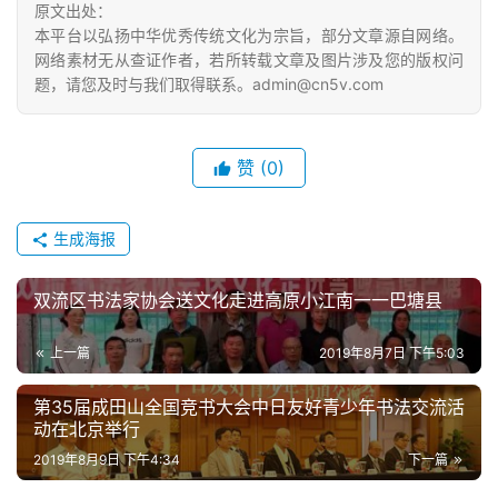
原文出处：
寫
本平台以弘扬中华优秀传统文化为宗旨，部分文章源自网络。
錯
网络素材无从查证作者，若所转载文章及图片涉及您的版权问
用
题，请您及时与我们取得联系。admin@cn5v.com
錯
的
繁
赞
(0)
體
字
一
生成海报
百
例
双流区书法家协会送文化走进高原小江南一一巴塘县
上一篇
2019年8月7日 下午5:03
第35届成田山全国竞书大会中日友好青少年书法交流活
动在北京举行
2019年8月9日 下午4:34
下一篇