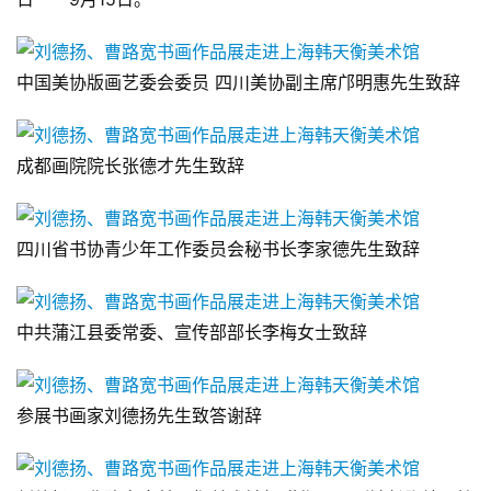
首
页
中国美协版画艺委会委员 四川美协副主席邝明惠先生致辞
艺
坛
快
成都画院院长张德才先生致辞
讯
四川省书协青少年工作委员会秘书长李家德先生致辞
书
法
征
稿
中共蒲江县委常委、宣传部部长李梅女士致辞
学
参展书画家刘德扬先生致答谢辞
术
研
究