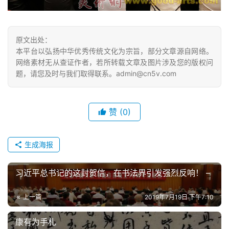
坛
快
讯
原文出处：
本平台以弘扬中华优秀传统文化为宗旨，部分文章源自网络。
书
网络素材无从查证作者，若所转载文章及图片涉及您的版权问
法
题，请您及时与我们取得联系。admin@cn5v.com
征
稿
赞
(0)
学
术
生成海报
研
究
习近平总书记的这封贺信，在书法界引发强烈反响！ –
法
上一篇
2019年7月19日 下午7:10
书
欣
康有为手札
赏