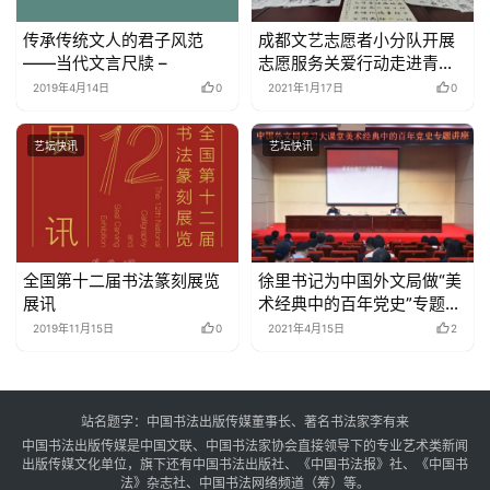
繁
传承传统文人的君子风范
成都文艺志愿者小分队开展
體
――当代文言尺牍 –
志愿服务关爱行动走进青羊
字
区法院
2019年4月14日
0
2021年1月17日
0
一
百
艺坛快讯
艺坛快讯
例
全国第十二届书法篆刻展览
徐里书记为中国外文局做“美
展讯
术经典中的百年党史”专题讲
座
2019年11月15日
0
2021年4月15日
2
站名题字：中国书法出版传媒董事长、著名书法家李有来
中国书法出版传媒是中国文联、中国书法家协会直接领导下的专业艺术类新闻
出版传媒文化单位，旗下还有中国书法出版社、《中国书法报》社、《中国书
法》杂志社、中国书法网络频道（筹）等。