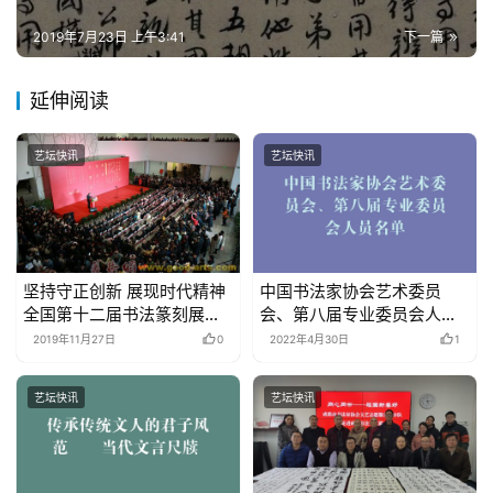
2019年7月23日 上午3:41
下一篇
砚
边
延伸阅读
夜
话
艺坛快讯
艺坛快讯
美
术
图
库
坚持守正创新 展现时代精神
中国书法家协会艺术委员
全国第十二届书法篆刻展览
会、第八届专业委员会人员
容
楷书隶书展开幕式 在湖南长
名单
2019年11月27日
0
2022年4月30日
1
易
沙举行
寫
艺坛快讯
艺坛快讯
錯
用
錯
的