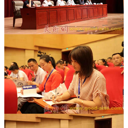
美
术
图
库
容
易
寫
錯
用
錯
的
繁
體
字
一
百