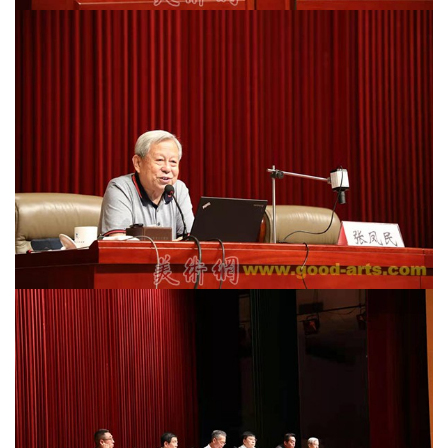
法
征
稿
学
术
研
究
法
书
欣
赏
砚
边
夜
话