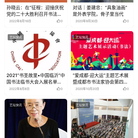
孙晓云：在“征程：迎接庆祝
对话｜姜建忠：“具象油画”
党的二十大胜利召开书法大
是外表学院，骨子里当代
展”开幕式上的致辞
2022年8月16日
0
2020年9月30日
0
艺坛快讯
艺坛快讯
2021“书圣故里•中国临沂”中
“爱成都·迎大运”主题艺术展
国书法临书大会入展名单公
暨成都市书法家协会第四届
布
翰墨天府书法展 入展名单
2022年8月8日
0
2020年10月20日
0
艺坛快讯
艺坛快讯