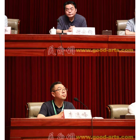
首
页
艺
坛
快
讯
书