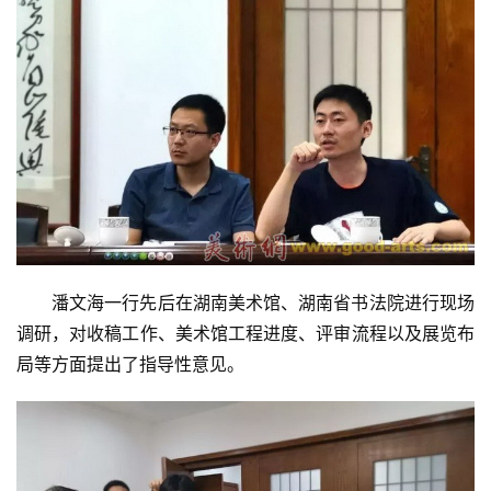
首
页
艺
坛
快
讯
书
法
潘文海一行先后在湖南美术馆、湖南省书法院进行现场
征
调研，对收稿工作、美术馆工程进度、评审流程以及展览布
稿
局等方面提出了指导性意见。
学
术
研
究