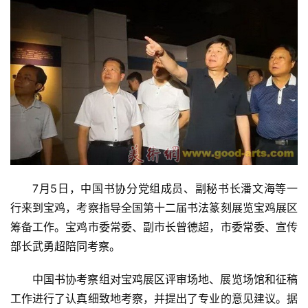
易
寫
錯
用
錯
的
繁
體
字
一
百
例
7月5日，中国书协分党组成员、副秘书长潘文海等一
行来到宝鸡，考察指导全国第十二届书法篆刻展览宝鸡展区
筹备工作。宝鸡市委常委、副市长曾德超，市委常委、宣传
部长武勇超陪同考察。
中国书协考察组对宝鸡展区评审场地、展览场馆和征稿
工作进行了认真细致地考察，并提出了专业的意见建议。据