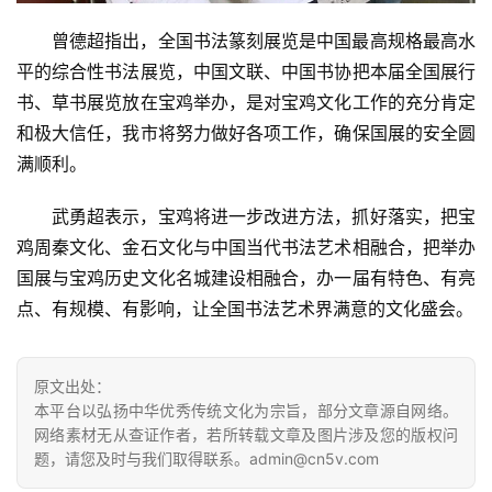
曾德超指出，全国书法篆刻展览是中国最高规格最高水
平的综合性书法展览，中国文联、中国书协把本届全国展行
书、草书展览放在宝鸡举办，是对宝鸡文化工作的充分肯定
和极大信任，我市将努力做好各项工作，确保国展的安全圆
满顺利。
武勇超表示，宝鸡将进一步改进方法，抓好落实，把宝
鸡周秦文化、金石文化与中国当代书法艺术相融合，把举办
国展与宝鸡历史文化名城建设相融合，办一届有特色、有亮
点、有规模、有影响，让全国书法艺术界满意的文化盛会。
原文出处：
本平台以弘扬中华优秀传统文化为宗旨，部分文章源自网络。
网络素材无从查证作者，若所转载文章及图片涉及您的版权问
题，请您及时与我们取得联系。admin@cn5v.com