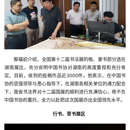
法
书
欣
赏
砚
边
鄢福初介绍，全国第十二届书法展的楷、隶书部分选在
夜
湖南展出，充分说明中国书协对湖南的高度重视和充分肯
话
定。目前，收到的投稿作品近3000件。他表示，在中国书
协的坚强领导与悉心指导下，在湖南各相关单位的通力配合
美
下，我省书法界对十二届国展的顺利进行充满信心，绝不负
术
中国书协的重托，全力以赴把这次国展办出全国领先水平。
图
库
行书、草书展区 
容