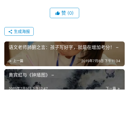
赞
(0)
生成海报
语文老师肺腑之言：孩子写好字，就是在增加考分！ –
上一篇
2019年7月8日 下午11:34
黄宾虹与《钟馗图》 –
2019年7月9日 下午12:47
下一篇
延伸阅读
艺坛快讯
艺坛快讯