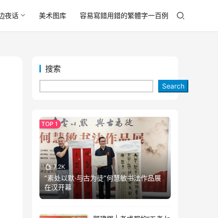
边夜话
美术图库
容易寫錯用錯的繁體字一百例
搜索
Search
7.2K
“素处以默·与古为徒”何慧敏书法作品展
在汉开幕