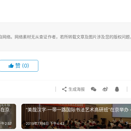
自网络。网络素材无从查证作者，若所转载文章及图片涉及您的版权问题
赞
(0)
生成海报
展在京
“美哉汉字·一带一路国际书法艺术高研班”在京举办 
午2:57
2019年7月4日 下午4:43
下