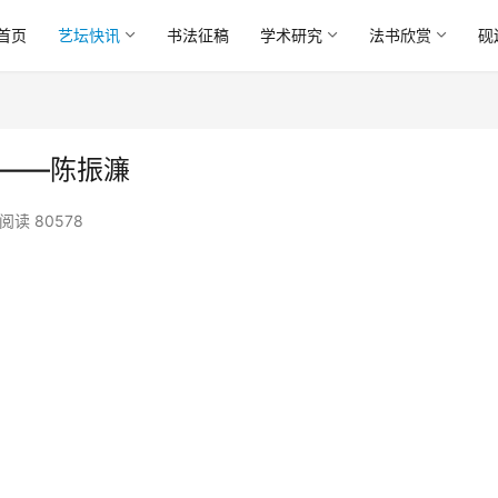
首页
艺坛快讯
书法征稿
学术研究
法书欣赏
砚
录——陈振濂
阅读 80578