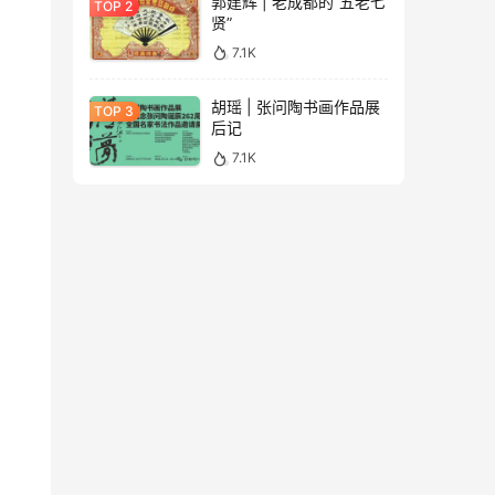
郭建辉 | 老成都的“五老七
贤”
7.1K
胡瑶 | 张问陶书画作品展
后记
7.1K