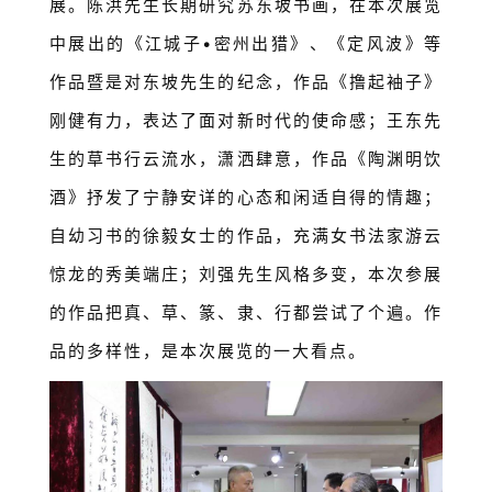
展。陈洪先生长期研究苏东坡书画，在本次展览
中展出的《江城子•密州出猎》、《定风波》等
作品暨是对东坡先生的纪念，作品《撸起袖子》
刚健有力，表达了面对新时代的使命感；王东先
生的草书行云流水，潇洒肆意，作品《陶渊明饮
酒》抒发了宁静安详的心态和闲适自得的情趣；
自幼习书的徐毅女士的作品，充满女书法家游云
惊龙的秀美端庄；刘强先生风格多变，本次参展
的作品把真、草、篆、隶、行都尝试了个遍。作
品的多样性，是本次展览的一大看点。
首
页