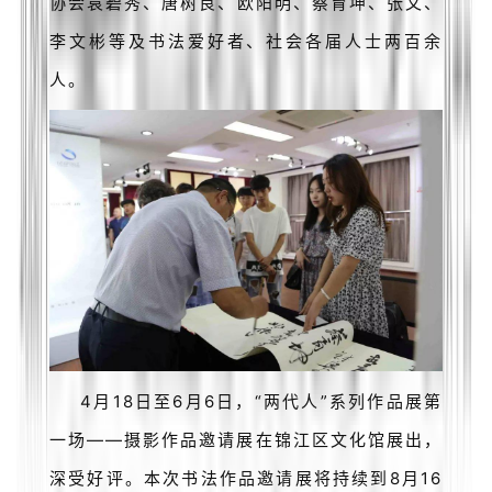
协会袁碧秀、唐树良、欧阳明、蔡育坤、张文、
的
李文彬等及书法爱好者、社会各届人士两百余
繁
體
人。
字
一
百
例
4月18日至6月6日，“两代人”系列作品展第
一场——摄影作品邀请展在锦江区文化馆展出，
深受好评。本次书法作品邀请展将持续到8月16