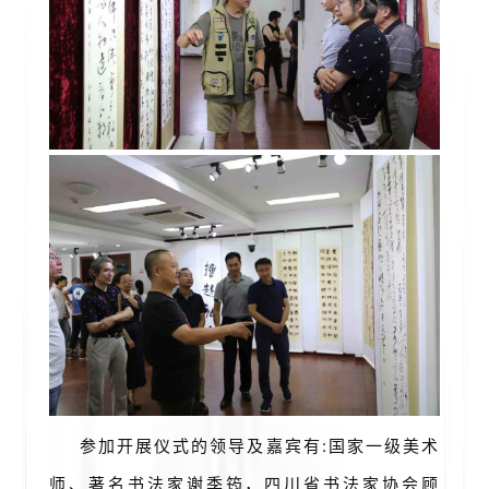
艺
坛
快
讯
书
法
征
稿
学
术
研
究
法
参加开展仪式的领导及嘉宾有:国家一级美术
书
欣
师、著名书法家谢季筠，四川省书法家协会顾