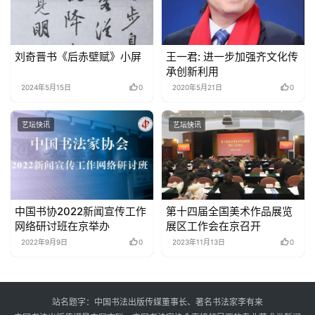
刘奇晋书《后赤壁赋》小屏
王一君: 进一步加强齐文化传
承创新利用
2024年5月15日
0
2020年5月21日
0
艺坛快讯
艺坛快讯
中国书协2022新闻宣传工作
第十四届全国美术作品展览
网络研讨班在京举办
展区工作会在京召开
2022年9月9日
0
2023年11月13日
0
站名题字：中国书法出版传媒董事长、著名书法家李有来