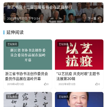
聚艺书院十二届国展看稿会在武昌举行
2019年6月27日 下午3:54
下一篇
延伸阅读
艺坛快讯
艺坛快讯
浙江省书协书法创作委员会
“以艺抗疫 共克时艰”主题书
委员作品展在温岭开幕
法展第20辑
2019年4月13日
0
2022年9月12日
0
艺坛快讯
艺坛快讯