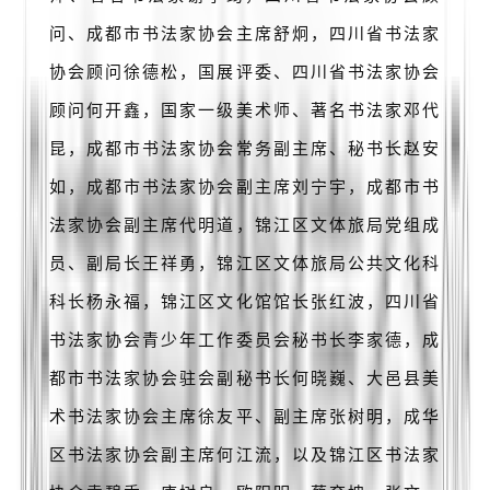
赏
问、成都市书法家协会主席舒炯，四川省书法家
协会顾问徐德松，国展评委、四川省书法家协会
砚
边
顾问何开鑫，国家一级美术师、著名书法家邓代
夜
昆，成都市书法家协会常务副主席、秘书长赵安
话
如，成都市书法家协会副主席刘宁宇，成都市书
美
法家协会副主席代明道，锦江区文体旅局党组成
术
员、副局长王祥勇，锦江区文体旅局公共文化科
图
库
科长杨永福，锦江区文化馆馆长张红波，四川省
书法家协会青少年工作委员会秘书长李家德，成
容
易
都市书法家协会驻会副秘书长何晓巍、大邑县美
寫
术书法家协会主席徐友平、副主席张树明，成华
錯
区书法家协会副主席何江流，以及锦江区书法家
用
錯