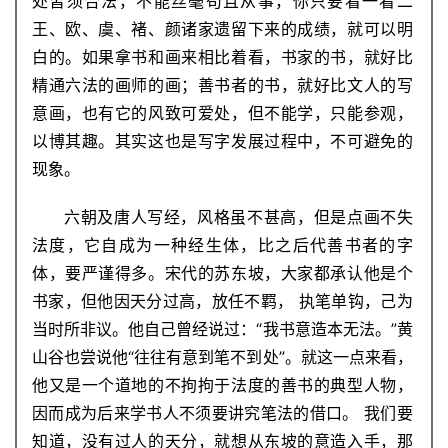
处皆须合法，不能丝毫苟且从事，你只要看一看二
王、欧、虞、褚、颜诸家遗留下来的成绩，就可以明
白的。如果拿书和画来相比着看，书家的书，就好比
精通六法的画师的画；善书者的书，就好比文人的写
意画，也有它的风致可爱处，但不能学，只能参观，
以博其趣。其实这也是写字发展过程中，不可避免的
现象。
六朝及唐人写经，风格虽不甚高，但是点画不失
法度，它自成为一种经生体，比之后代善书者的字
体，要严谨得多。宋代的苏东坡，大家都承认他是个
书家，但他因天分过高，放任不羁， 执笔单钩，己为
当时所非议。他自己曾经说过：“我书意造本无法。”黄
山谷也尝说他“往往有意到笔不到处”。就这一点来看，
他又是一个道地的不拘拘于法度的善书的典型人物，
因而成为后来学书人不须要讲究笔法的借口。 我们要
知道，没有过人的天分，就想从东坡的意造入手，那