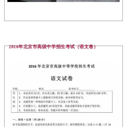
快
讯
书
法
征
稿
2016年北京市高级中学招生考试（语文卷）
学
术
研
究
法
书
欣
赏