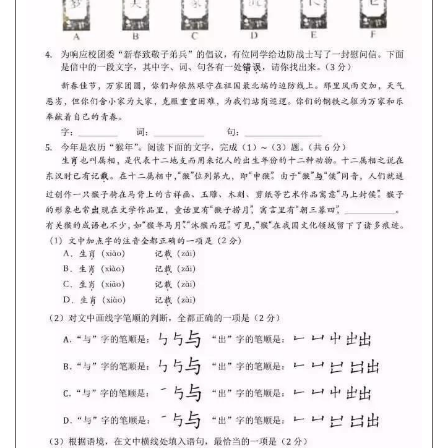
體
字
一
百
例