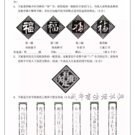
砚
边
夜
话
美
术
图
库
容
易
寫
錯
用
錯
的
繁