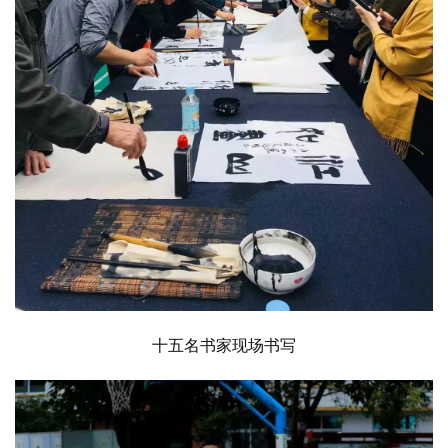
赏
砚
边
夜
话
美
术
图
库
容
十五名书家现场书写
易
寫
錯
用