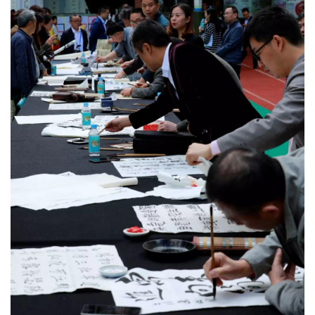
錯
的
繁
體
字
一
百
例