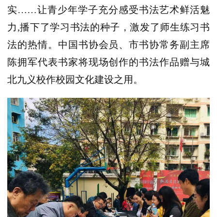
艺
实
……让青少年学子充分感受书法艺术
鲜活
魅
坛
力
,播下了学习书法的种子，激发了师生练习书
快
讯
法的热情
。
中国书协会员、市书协常务副主席
陈拥军
代表书家将现场创作的书法作品赠与城
书
北九义校作校园文化建设之用。
法
征
稿
学
术
研
究
法
书
欣