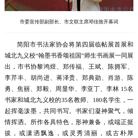
市委宣传部副部长、市文联主席邓佳致开幕词
简阳市书法家协会将第四届临帖展首展和
城北九义校
“翰墨书香颂祖国”师生书画展一同展
出，市书协
黎鸿煜、郑传福、王斌、陈拥军、
李芹丰、胡尚进、蒋泽贵、郑典勋、肖游、陈
勇、焦丽、郑毅、周显华、李亚丁、李林
15名
书家和城北九义校的35名教师、180名学生，一
起挥毫泼墨，共同书写。书家们凝神聚气，倾
首
情挥洒。所作各具特色，形神兼备，或端正挺
页
拔，或潇洒飘逸，或灵秀清丽，或古朴厚