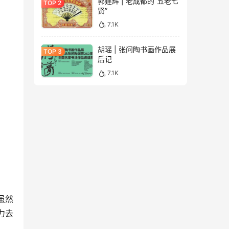
郭建辉 | 老成都的“五老七
贤”
7.1K
胡瑶 | 张问陶书画作品展
后记
7.1K
虽然
力去