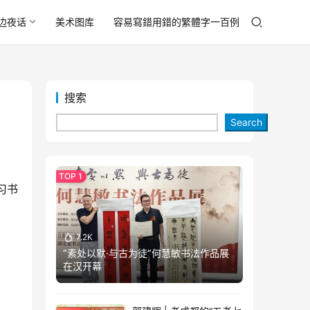
边夜话
美术图库
容易寫錯用錯的繁體字一百例
搜索
Search
习书
7.2K
“素处以默·与古为徒”何慧敏书法作品展
在汉开幕