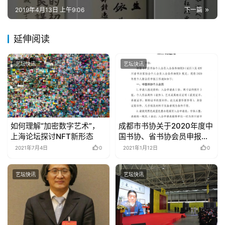
2019年4月13日 上午9:06
下一篇
延伸阅读
艺坛快讯
艺坛快讯
如何理解“加密数字艺术”，
成都市书协关于2020年度中
上海论坛探讨NFT新形态
国书协、省书协会员申报工
作的通知
2021年7月4日
0
2021年1月12日
0
艺坛快讯
艺坛快讯