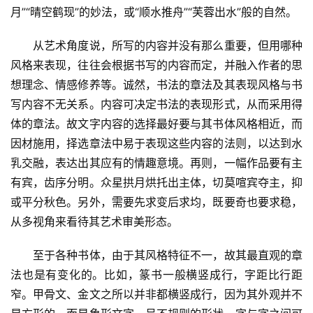
月”“晴空鹤现”的妙法，或“顺水推舟”“芙蓉出水”般的自然。
　　从艺术角度说，所写的内容并没有那么重要，但用哪种
风格来表现，往往会根据书写的内容而定，并融入作者的思
想理念、情感修养等。诚然，书法的章法及其表现风格与书
首
页
写内容不无关系。内容可决定书法的表现形式，从而采用得
体的章法。故文字内容的选择最好要与其书体风格相近，而
艺
因材施用，择选章法中易于表现这些内容的法则，以达到水
坛
乳交融，表达出其应有的情趣意境。再则，一幅作品要有主
快
有宾，齿序分明。众星拱月烘托出主体，切莫喧宾夺主，抑
讯
或平分秋色。另外，需要先求变后求均，既要奇也要求稳，
从多视角来看待其艺术审美形态。
书
法
　　至于各种书体，由于其风格特征不一，故其最直观的章
征
法也是有变化的。比如，篆书一般横竖成行，字距比行距
稿
窄。甲骨文、金文之所以并非都横竖成行，因为其外观并不