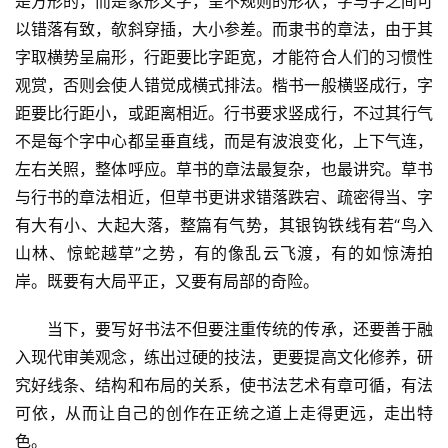
是方形的，而是象形文字，呈不规则的形状，字与字之间可
学
以错落有致，欹斜穿插，大小参差。而隶书的章法，由于其
术
研
字取横势呈扁形，行距要比字距宽，才能符合人们的习惯性
究
观赏，否则会使人错觉成横式排法。楷书一般横竖成行，字
距要比行距小，或距离相近。行书要求竖成行，不过其行气
法
不是每个字中心都呈垂直线，而是有波浪变化，上下气连，
书
左右关照，整体呼应。草书的章法最复杂，也最讲究。草书
欣
与行书的章法相近，但草书更讲求错落跌宕、疏密得当、字
赏
有大有小、大起大落，整篇有气势，其银钩铁线有若“鸟入
山林、惊蛇越草”之势，有的像乱云飞渡，有的如惊涛拍
砚
岸。既要有大局平正，又要有局部的奇险。
边
夜
　　当下，要写好书法不但要注重传统的传承，还要善于融
话
入现代审美观念，练出过硬的技法，更要提高文化修养，研
究好线条、结构和布局的关系，使书法艺术有章可循，有法
美
术
可依，从而让自己的创作在正统之道上走得更远，走出特
图
色。