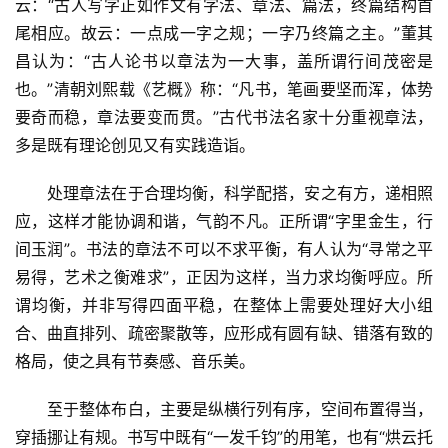
云：“古人写字正如作文有字法、章法、篇法，终篇结构首
尾相应。故云：一点成一字之规；一字乃终篇之主。”董其
昌认为：“古人论书以章法为一大事，盖所谓行间茂密是
也。”清朝刘熙载《艺概》称：“凡书，笔画要坚而浑，体势
要奇而稳，章法要变而贯。”古代书法名家十分重视章法，
多是既有理论创见又有实践造诣。
　　处理章法在于合理均衡，科学配搭，安之有方，递相照
应，这样才能协调和谐，气韵不凡。正所谓“字里金生，行
间玉润”。书法的章法不可以不求平衡，有人认为“寻常之平
易得，艺术之衡难求”，正因为这样，当力求均衡呼应。所
谓均衡，并非写得四面平稳，在整体上需要处理好大小组
合、曲直排列、疏密聚散等，应形成有圆有缺、错落有致的
格局，使之具有节奏感、音乐美。
　　至于整体布白，主要是纵横行列有序，空间布置得当，
穿插挪让有规。书写中既有“一发千钧”的用笔，也有“烘云托