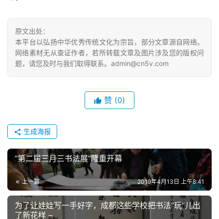
库
原文出处：
容
本平台以弘扬中华优秀传统文化为宗旨，部分文章源自网络。
易
网络素材无从查证作者，若所转载文章及图片涉及您的版权问
寫
题，请您及时与我们取得联系。admin@cn5v.com
錯
用
錯
赞
(0)
的
繁
體
生成海报
字
一
“第二届三月三书法展”隆重开幕
百
例
上一篇
2019年4月13日 上午8:41
为了让娃娃写一手好字，成都这些学校把书法“玩”儿出
了新花样 –