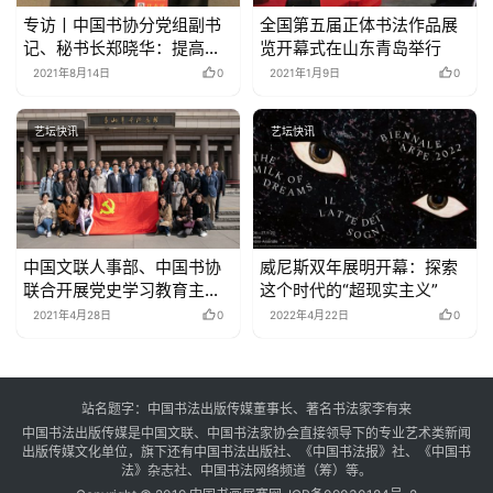
专访丨中国书协分党组副书
全国第五届正体书法作品展
记、秘书长郑晓华：提高全
览开幕式在山东青岛举行
面综合素养 为未来在艺术上
2021年8月14日
0
2021年1月9日
0
发起冲刺准备能量
艺坛快讯
艺坛快讯
中国文联人事部、中国书协
威尼斯双年展明开幕：探索
联合开展党史学习教育主题
这个时代的“超现实主义”
党日活动
2021年4月28日
0
2022年4月22日
0
站名题字：中国书法出版传媒董事长、著名书法家李有来
中国书法出版传媒是中国文联、中国书法家协会直接领导下的专业艺术类新闻
出版传媒文化单位，旗下还有中国书法出版社、《中国书法报》社、《中国书
法》杂志社、中国书法网络频道（筹）等。