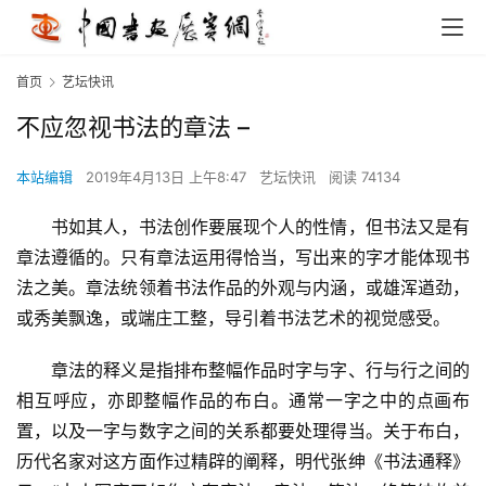
首页
艺坛快讯
不应忽视书法的章法 –
本站编辑
2019年4月13日 上午8:47
艺坛快讯
阅读 74134
　　书如其人，书法创作要展现个人的性情，但书法又是有
章法遵循的。只有章法运用得恰当，写出来的字才能体现书
法之美。章法统领着书法作品的外观与内涵，或雄浑遒劲，
或秀美飘逸，或端庄工整，导引着书法艺术的视觉感受。
　　章法的释义是指排布整幅作品时字与字、行与行之间的
相互呼应，亦即整幅作品的布白。通常一字之中的点画布
置，以及一字与数字之间的关系都要处理得当。关于布白，
历代名家对这方面作过精辟的阐释，明代张绅《书法通释》