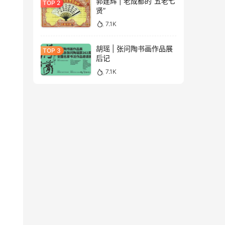
郭建辉 | 老成都的“五老七
贤”
7.1K
胡瑶 | 张问陶书画作品展
后记
7.1K