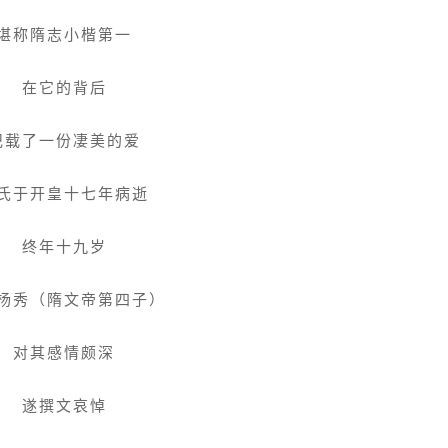
堪称隋志小楷第一
在它的背后
记载了一份凄美的爱
氏于开皇十七年病逝
终年十九岁
杨秀（隋文帝第四子）
对其感情颇深
遂撰文哀悼