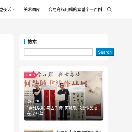
边夜话
美术图库
容易寫錯用錯的繁體字一百例
搜索
Search
7.2K
“素处以默·与古为徒”何慧敏书法作品展
在汉开幕