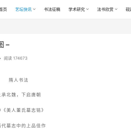
首页
艺坛快讯
书法征稿
学术研究
法书欣赏
砚
 –
•
阅读 174673
隋人书法
上承北魏，下启
唐朝
中《美人董氏墓志铭》
隋代墓志中的上品佳作