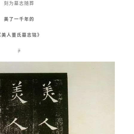
刻为墓志随葬
美了一千年的
《美人董氏墓志铭》
☟